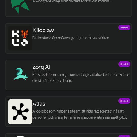
AI-kodgranskning som faktiskt förstår din kodbas.
Upptäck
Kiloclaw
Din hostade OpenClaw-agent, utan huvudvärken.
Upptäck
Zorq AI 
En AI-plattform som genererar högkvalitativa bilder och videor 
direkt från text och idéer.
Upptäck
Atlas
AI-co-pilot som hjälper säljteam att hitta rätt företag, nå rätt 
personer och vinna fler affärer snabbare utan manuellt jobb.