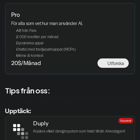
Pro
För alla som vet hur man använder AI.
Allt från Free
2 000 krediter per månad
Dynamiska appar
Chatta med tredjepartsappar (MCPs)
Minne & kontext
Utforska
20$/Månad
Tips från oss:
Upptäck:
Erbjudande
Duply
Kopiera vilket designsystem som helst till din AI-kodagent