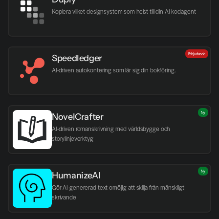
Kopiera vilket designsystem som helst till din AI-kodagent
Erbjudande
Speedledger
AI-driven autokontering som lär sig din bokföring.
Ny
NovelCrafter
AI-driven romanskrivning med världsbygge och 
storylinjeverktyg
Ny
HumanizeAI
Gör AI-genererad text omöjlig att skilja från mänskligt 
skrivande