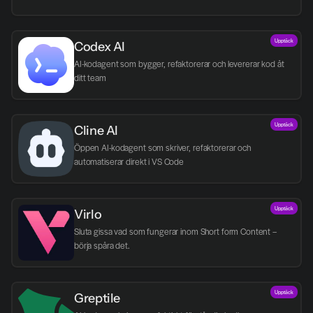
Upptäck
Codex AI
AI-kodagent som bygger, refaktorerar och levererar kod åt 
ditt team
Upptäck
Cline AI
Öppen AI-kodagent som skriver, refaktorerar och 
automatiserar direkt i VS Code
Upptäck
Virlo
Sluta gissa vad som fungerar inom Short form Content – 
börja spåra det.
Upptäck
Greptile 