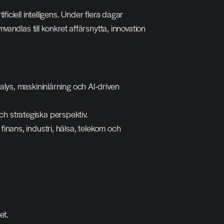
ciell intelligens. Under flera dagar 
ndlas till konkret affärsnytta, innovation 
alys, maskininlärning och AI-driven 
h strategiska perspektiv.
inans, industri, hälsa, telekom och 
et.