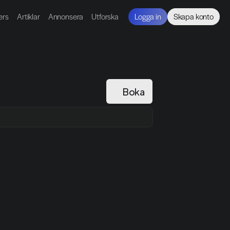
ers
Artiklar
Annonsera
Utforska
Logga in
Skapa konto
Boka