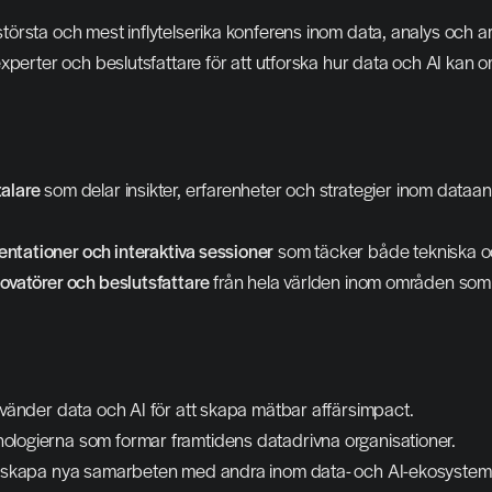
sta och mest inflytelserika konferens inom data, analys och artifi
perter och beslutsfattare för att utforska hur data och AI kan omva
talare
 som delar insikter, erfarenheter och strategier inom dataan
ntationer och interaktiva sessioner
 som täcker både tekniska oc
ovatörer och beslutsfattare
 från hela världen inom områden som f
använder data och AI för att skapa mätbar affärsimpact.
ologierna som formar framtidens datadrivna organisationer.
och skapa nya samarbeten med andra inom data- och AI-ekosystem