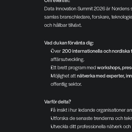
Om eventet:
Data Innovation Summit 2026 är Nordens stör
samlas branschledare, forskare, teknologiex
och hållbar tillväxt.
Vad du kan förvänta dig:
Över 
200 internationella och nordiska 
affärsutveckling.
Ett brett program med 
workshops, prese
Möjlighet att 
nätverka med experter, inn
offentlig sektor.
Varför delta?
Få insikt i hur ledande organisationer 
Utforska de senaste trenderna och tekn
Utveckla ditt professionella nätverk 