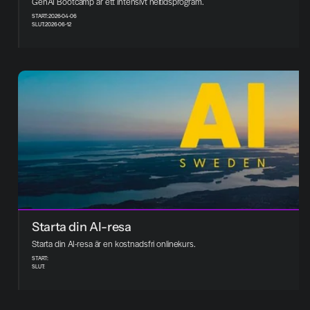
GenAI Bootcamp är ett intensivt heltidsprogram.
START:
2026-04-06
SLUT:
2026-06-12
Starta din AI-resa 
Starta din AI-resa är en kostnadsfri onlinekurs.
START:
SLUT: