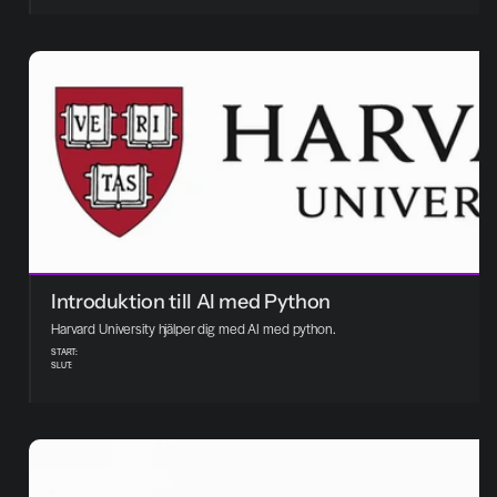
Introduktion till AI med Python
Harvard University hjälper dig med AI med python. 
START:
SLUT: