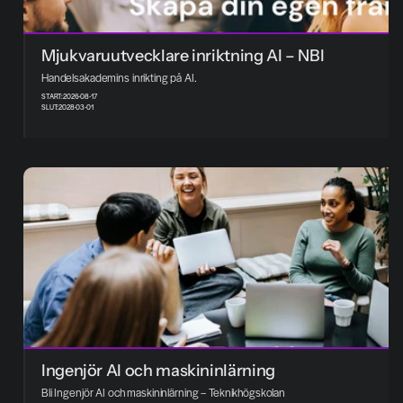
Mjukvaruutvecklare inriktning AI – NBI
Handelsakademins inrikting på AI. 
START:
2026-08-17
SLUT:
2028-03-01
Ingenjör AI och maskininlärning
Bli Ingenjör AI och maskininlärning – Teknikhögskolan