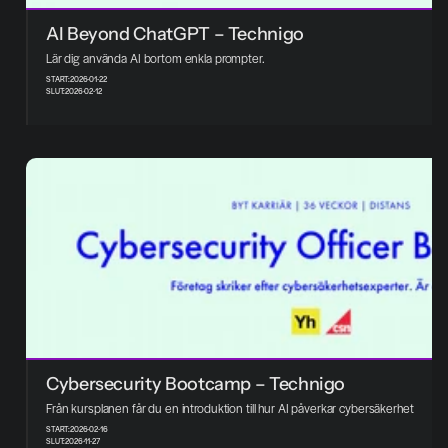
AI Beyond ChatGPT – Technigo
Lär dig använda AI bortom enkla prompter.
START:
2026-01-22
SLUT:
2026-02-12
Cybersecurity Bootcamp – Technigo
Från kursplanen får du en introduktion till hur AI påverkar cybersäkerhet
START:
2026-02-16
SLUT:
2026-11-27