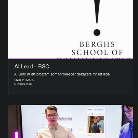
AI Lead – BSC
AI Lead är ett program som förbereder deltagare för att leda.
START:
2026-08-10
SLUT:
2027-05-28