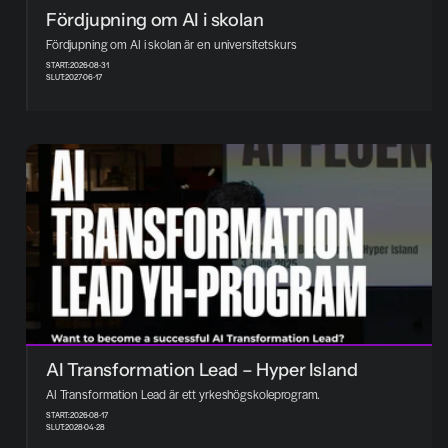
Fördjupning om AI i skolan
Fördjupning om AI i skolan är en universitetskurs
START:
2026-08-31
SLUT:
2027-06-17
AI Transformation Lead – Hyper Island
AI Transformation Lead är ett yrkeshögskoleprogram.
START:
2026-08-17
SLUT:
2028-04-28