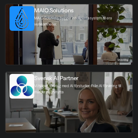
MAIO Solutions
MAIO Solutions bygger intelligenta system till era 
verksamheter.
Utveckling
Svensk AI Partner
Vi hjälper företag med AI förstudier. Från AI förvirring till 
mätbar affärsnytta