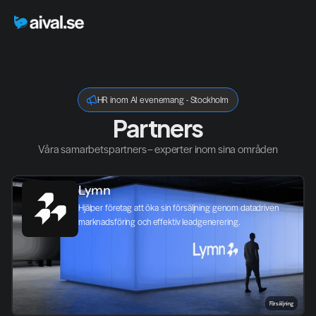
HR inom AI evenemang - Stockholm
Partners
Våra samarbetspartners – experter inom sina områden
Lymn
Hjälper företag att öka sin försäljning genom datadriven 
marknadsföring och effektiv leadgenerering.
Försäljning