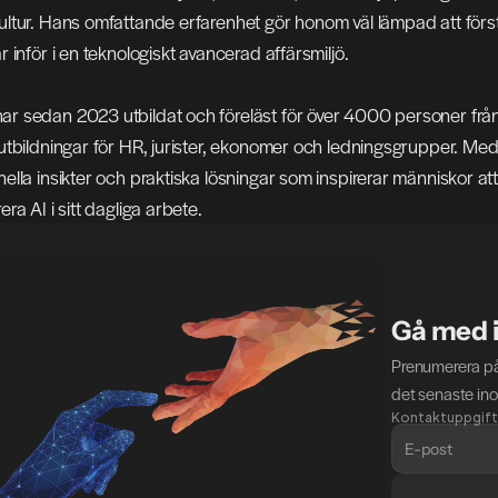
ultur. Hans omfattande erfarenhet gör honom väl lämpad att fö
r inför i en teknologiskt avancerad affärsmiljö.
r sedan 2023 utbildat och föreläst för över 4000 personer från ö
 utbildningar för HR, jurister, ekonomer och ledningsgrupper. Med
nella insikter och praktiska lösningar som inspirerar människor att
era AI i sitt dagliga arbete.
Gå med i
Prenumerera på
det senaste ino
Kontaktuppgift