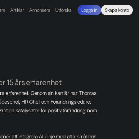
ers
Artiklar
Annonsera
Utforska
Logga in
Skapa konto
r 15 års erfarenhet
års erfarenhet. Genom sin karriär har Thomas 
rådeschef, HR-Chef och Förändringsledare. 
rit en katalysator för positiv förändring inom 
er att integrera AI i linje med affärsmål och 