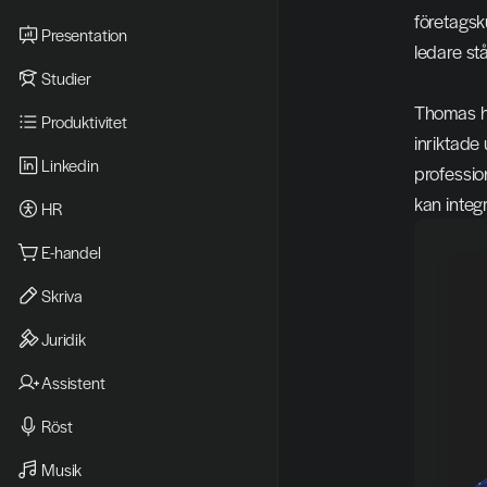
företagsk
Presentation
ledare stå
Studier
Thomas ha
Produktivitet
inriktade
Linkedin
professio
kan integr
HR
E-handel
Skriva
Juridik
Assistent
Röst
Musik