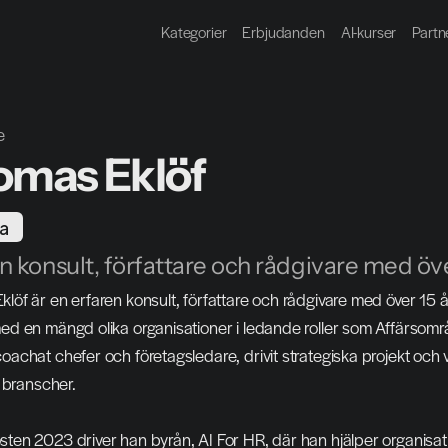
Kategorier
Erbjudanden
AI-kurser
Partn
e
omas Eklöf
a
n konsult, författare och rådgivare med öve
löf är en erfaren konsult, författare och rådgivare med över 15 
ed en mängd olika organisationer i ledande roller som Affärsom
oachat chefer och företagsledare, drivit strategiska projekt och va
a branscher.
ten 2023 driver han byrån, AI For HR, där han hjälper organisation