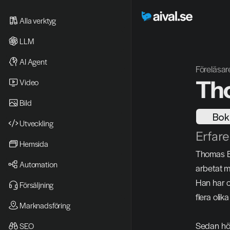
Alla verktyg
LLM
AI Agent
Föreläsar
Th
Video 
Bild
Bok
Utveckling
Erfare
Hemsida
Thomas Ek
Automation
arbetat m
Han har c
Försäljning
flera olik
Marknadsföring
Sedan hös
SEO