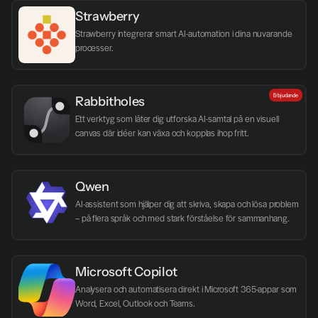
Strawberry
Strawberry integrerar smart AI-automation i dina nuvarande 
processer.
Erbjudande
Rabbitholes
Ett verktyg som låter dig utforska AI-samtal på en visuell 
canvas där idéer kan växa och kopplas ihop fritt.
Qwen
AI-assistent som hjälper dig att skriva, skapa och lösa problem 
– på flera språk och med stark förståelse för sammanhang.
Microsoft Copilot
Analysera och automatisera direkt i Microsoft 365-appar som 
Word, Excel, Outlook och Teams.