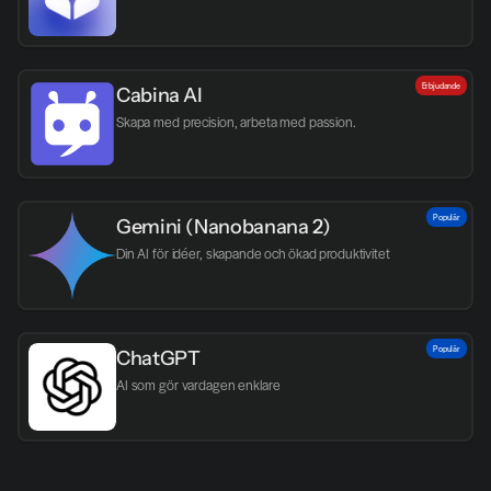
Erbjudande
Cabina AI
Skapa med precision, arbeta med passion.
Populär
Gemini (Nanobanana 2)
Din AI för idéer, skapande och ökad produktivitet
Populär
ChatGPT
AI som gör vardagen enklare