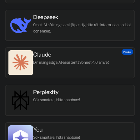
Deepseek
Smart AI-sökning som hjälper dig hitta rätt information snabbt 
och enkelt.
Populär
Claude
Din mångsidiga AI-assistent (Sonnet 4.6 är live)
Perplexity
Sök smartare, hitta snabbare!
You
Sök smartare, hitta snabbare!