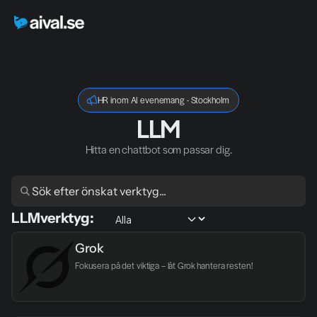
HR inom AI evenemang - Stockholm
LLM
Hitta en chattbot som passar dig.
LLM
verktyg:
Grok
Fokusera på det viktiga – låt Grok hantera resten!