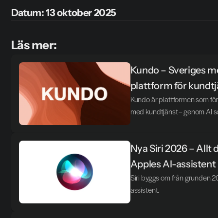
Datum: 13 oktober 2025
Läs mer:
Kundo – Sveriges m
plattform för kundt
Kundo är plattformen som för
med kundtjänst – genom AI so
Nya Siri 2026 – Allt
Apples AI-assistent
Siri byggs om från grunden 2
assistent.