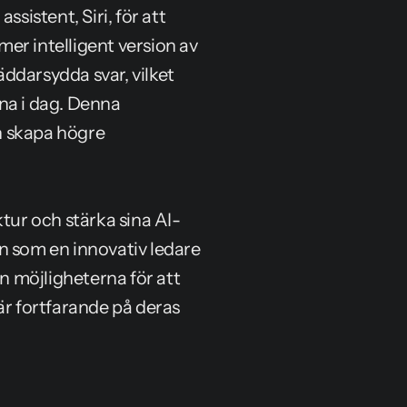
sistent, Siri, för att 
er intelligent version av 
ddarsydda svar, vilket 
na i dag. Denna 
 skapa högre 
ktur och stärka sina AI-
n som en innovativ ledare 
 möjligheterna för att 
är fortfarande på deras 