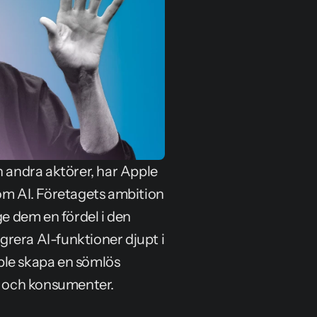
andra aktörer, har Apple 
om AI. Företagets ambition 
ge dem en fördel i den 
rera AI-funktioner djupt i 
ple skapa en sömlös 
e och konsumenter.