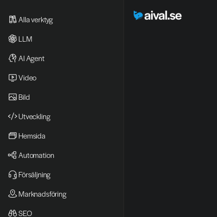
Alla verktyg
LLM
AI Agent
Video 
Bild
Utveckling
Hemsida
Automation
Försäljning
Marknadsföring
SEO