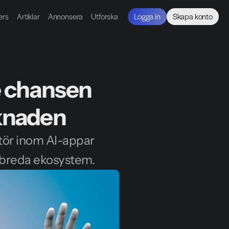
ers
Artiklar
Annonsera
Utforska
Logga in
Skapa konto
 chansen 
knaden
tör inom AI-appar 
t breda ekosystem.