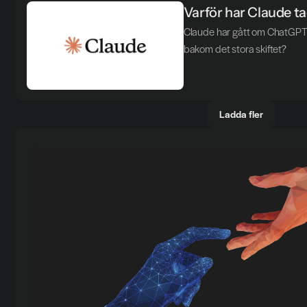
Varför har Claude ta
Claude har gått om ChatGPT 
bakom det stora skiftet?
Ladda fler