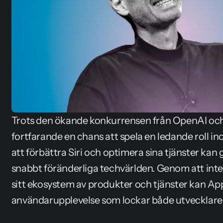
Trots den ökande konkurrensen från OpenAI och 
fortfarande en chans att spela en ledande roll in
att förbättra Siri och optimera sina tjänster kan 
snabbt föränderliga techvärlden. Genom att integ
sitt ekosystem av produkter och tjänster kan Ap
användarupplevelse som lockar både utvecklar