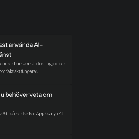
est använda AI-
jänst
ändrar hur svenska företag jobbar 
m faktiskt fungerar.
 du behöver veta om 
026 – så här funkar Apples nya AI-