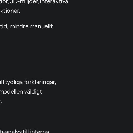
or, 3D-miljöer, interaktiva 
ktioner.
tid, mindre manuellt 
 tydliga förklaringar, 
modellen väldigt 
.
analys till interna 