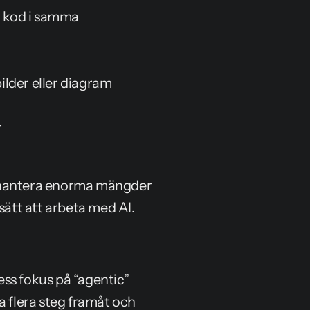
h kod i samma 
lder eller diagram
r
 hantera enorma mängder 
sätt att arbeta med AI.
ss fokus på “agentic” 
a flera steg framåt och 