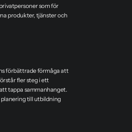
 privatpersoner som för 
na produkter, tjänster och 
ns förbättrade förmåga att 
tår fler steg i ett 
n att tappa sammanhanget. 
lanering till utbildning 