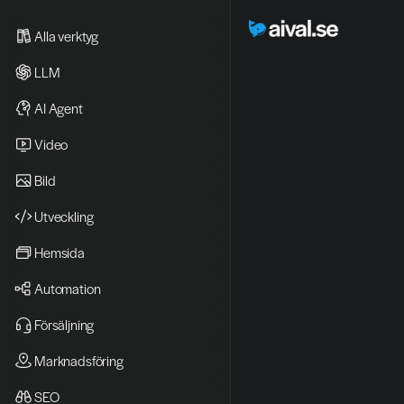
Alla verktyg
LLM
AI Agent
Video 
Bild
Utveckling
Hemsida
Automation
Försäljning
Marknadsföring
SEO