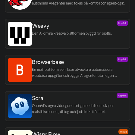
autonoma AI-agenter med fokus på kontroll och agent-logik.
Upptäck
Weavy
Den AI-drivna kreativa plattformen byggd för proffs.
Upptäck
Browserbase
En molnplattform som låter utvecklare automatisera 
webbläsaruppgifter och bygga AI-agenter utan egen 
infrastruktur.
Upptäck
Sora
OpenAI´s egna videogenereringsmodell som skapar 
realistiska scener, dialog och ljud direkt från text.
Utvald
Wispr Flow