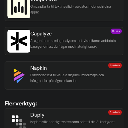
Omvandlar tal till text i realtid – på dator, mobil och i dina 
appar.
Upptäck
Capalyze
AI-agent som samlar, analyserar och visualiserar webbdata – 
bara genom att du frågar med naturligt språk.
Erbjudande
Napkin
Förvandlar text till visuella diagram, mind maps och 
infographics på några sekunder.
Fler verktyg:
Erbjudande
Duply
Kopiera vilket designsystem som helst till din AI-kodagent