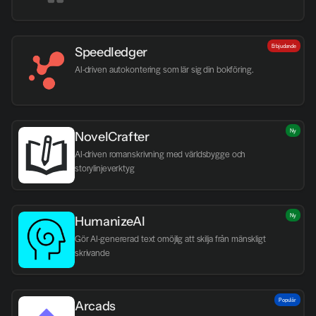
Erbjudande
Speedledger
AI-driven autokontering som lär sig din bokföring.
Ny
NovelCrafter
AI-driven romanskrivning med världsbygge och 
storylinjeverktyg
Ny
HumanizeAI
Gör AI-genererad text omöjlig att skilja från mänskligt 
skrivande
Populär
Arcads