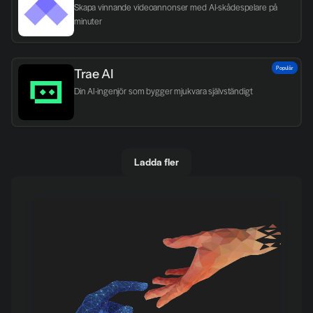
Skapa vinnande videoannonser med AI-skådespelare på 
minuter
Populär
Trae AI
Din AI-ingenjör som bygger mjukvara självständigt
Ladda fler