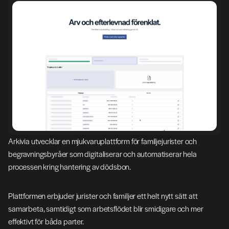
Arkivia utvecklar en mjukvaruplattform för familjejurister och 
begravningsbyråer som digitaliserar och automatiserar hela 
processen kring hantering av dödsbon.
Plattformen erbjuder jurister och familjer ett helt nytt sätt att 
samarbeta, samtidigt som arbetsflödet blir smidigare och mer 
effektivt för båda parter.