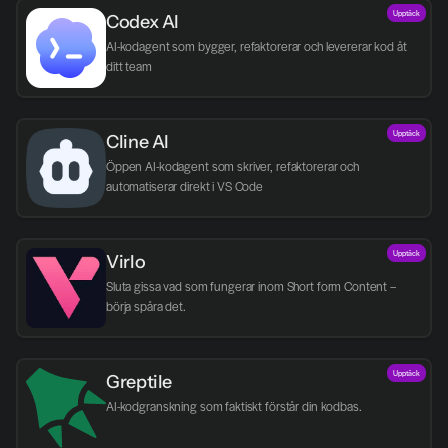
Upptäck
Codex AI
AI-kodagent som bygger, refaktorerar och levererar kod åt 
ditt team
Upptäck
Cline AI
Öppen AI-kodagent som skriver, refaktorerar och 
automatiserar direkt i VS Code
Upptäck
Virlo
Sluta gissa vad som fungerar inom Short form Content – 
börja spåra det.
Upptäck
Greptile 
AI-kodgranskning som faktiskt förstår din kodbas.