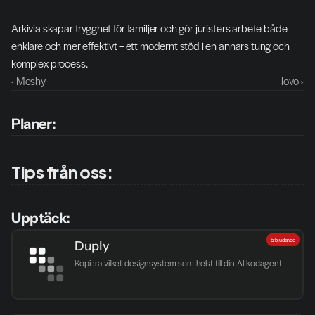
Arkivia skapar trygghet för familjer och gör juristers arbete både 
enklare och mer effektivt – ett modernt stöd i en annars tung och 
komplex process.
‹ Meshy
lovo ›
Planer:
Tips från oss:
Upptäck:
Erbjudande
Duply
Kopiera vilket designsystem som helst till din AI-kodagent