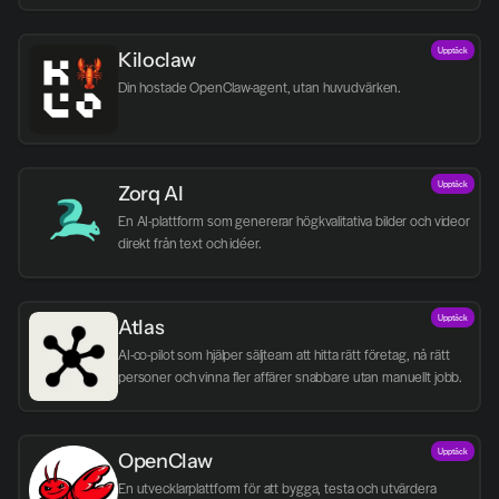
Upptäck
Kiloclaw
Din hostade OpenClaw-agent, utan huvudvärken.
Upptäck
Zorq AI 
En AI-plattform som genererar högkvalitativa bilder och videor 
direkt från text och idéer.
Upptäck
Atlas
AI-co-pilot som hjälper säljteam att hitta rätt företag, nå rätt 
personer och vinna fler affärer snabbare utan manuellt jobb.
Upptäck
OpenClaw
En utvecklarplattform för att bygga, testa och utvärdera 