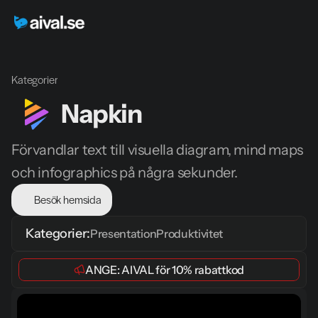
Kategorier
Napkin
Förvandlar text till visuella diagram, mind maps 
och infographics på några sekunder.
Besök hemsida
Kategorier:
Presentation
Produktivitet
ANGE: 
AIVAL
 för 
10% rabattkod