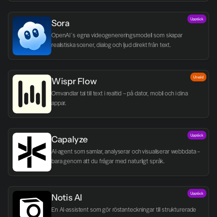
Upptäck
Sora
OpenAI´s egna videogenereringsmodell som skapar 
realistiska scener, dialog och ljud direkt från text.
Utvald
Wispr Flow
Omvandlar tal till text i realtid – på dator, mobil och i dina 
appar.
Upptäck
Capalyze
AI-agent som samlar, analyserar och visualiserar webbdata – 
bara genom att du frågar med naturligt språk.
Upptäck
Notis AI
En AI-assistent som gör röstanteckningar till strukturerade 