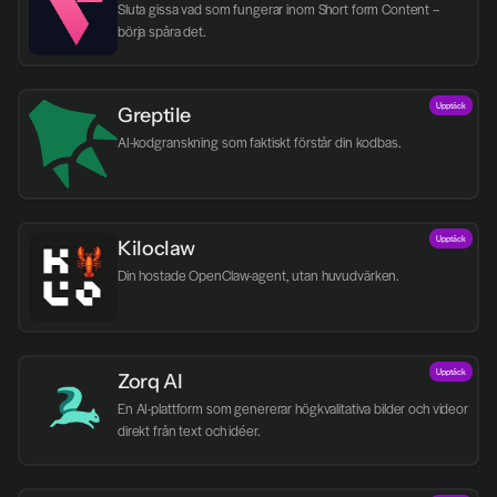
Sluta gissa vad som fungerar inom Short form Content – 
börja spåra det.
Upptäck
Greptile 
AI-kodgranskning som faktiskt förstår din kodbas.
Upptäck
Kiloclaw
Din hostade OpenClaw-agent, utan huvudvärken.
Upptäck
Zorq AI 
En AI-plattform som genererar högkvalitativa bilder och videor 
direkt från text och idéer.