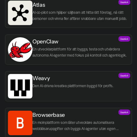
Upptäck
Atlas
AI-co-pilot som hjälper säljteam att hitta rätt företag, nå rätt 
personer och vinna fler affärer snabbare utan manuellt jobb.
Upptäck
OpenClaw
En utvecklarplattform för att bygga, testa och utvärdera 
autonoma AI-agenter med fokus på kontroll och agent-logik.
Upptäck
Weavy
Den AI-drivna kreativa plattformen byggd för proffs.
Upptäck
Browserbase
En molnplattform som låter utvecklare automatisera 
webbläsaruppgifter och bygga AI-agenter utan egen 
infrastruktur.