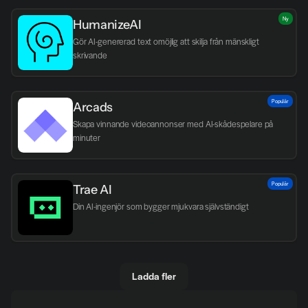
Ny
HumanizeAI
Gör AI-genererad text omöjlig att skilja från mänskligt 
skrivande
Populär
Arcads
Skapa vinnande videoannonser med AI-skådespelare på 
minuter
Populär
Trae AI
Din AI-ingenjör som bygger mjukvara självständigt
Ladda fler