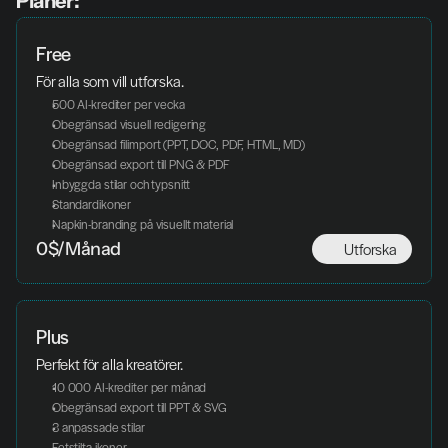
Planer:
Free
För alla som vill utforska. 
500 AI-krediter per vecka
Obegränsad visuell redigering
Obegränsad filimport (PPT, DOC, PDF, HTML, MD)
Obegränsad export till PNG & PDF
Inbyggda stilar och typsnitt
Standardikoner
Napkin-branding på visuellt material
Utforska
0$/Månad
Plus
Perfekt för alla kreatörer. 
10 000 AI-krediter per månad
Obegränsad export till PPT & SVG
3 anpassade stilar
Fetstilta ikoner