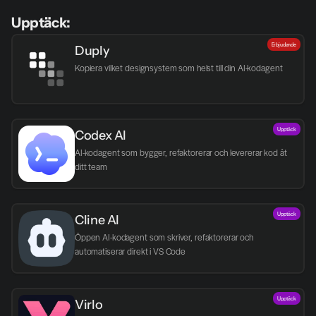
Upptäck:
Erbjudande
Duply
Kopiera vilket designsystem som helst till din AI-kodagent
Upptäck
Codex AI
AI-kodagent som bygger, refaktorerar och levererar kod åt 
ditt team
Upptäck
Cline AI
Öppen AI-kodagent som skriver, refaktorerar och 
automatiserar direkt i VS Code
Upptäck
Virlo