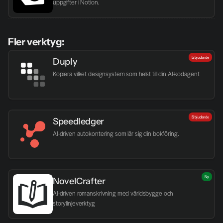
uppgifter i Notion. 
Fler verktyg:
Erbjudande
Duply
Kopiera vilket designsystem som helst till din AI-kodagent
Erbjudande
Speedledger
AI-driven autokontering som lär sig din bokföring.
Ny
NovelCrafter
AI-driven romanskrivning med världsbygge och 
storylinjeverktyg