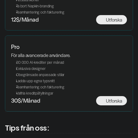
Ta bort Napkin-branding
Teamhantering och fakturering
Utforska
12$/Månad
Pro
För alla avancerade användare. 
30 000 AI-krediter per månad
Exklusiva designer
Obegränsade anpassade stilar
Ladda upp egna typsnitt
Teamhantering och fakturering
Valfria kreditpåfyllningar
Utforska
30$/Månad
Tips från oss: