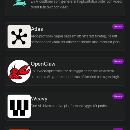
En AI-plattform som genererar högkvalitativa bilder och videor 
direkt från text och idéer.
Upptäck
Atlas
AI-co-pilot som hjälper säljteam att hitta rätt företag, nå rätt 
personer och vinna fler affärer snabbare utan manuellt jobb.
Upptäck
OpenClaw
En utvecklarplattform för att bygga, testa och utvärdera 
autonoma AI-agenter med fokus på kontroll och agent-logik.
Upptäck
Weavy
Den AI-drivna kreativa plattformen byggd för proffs.