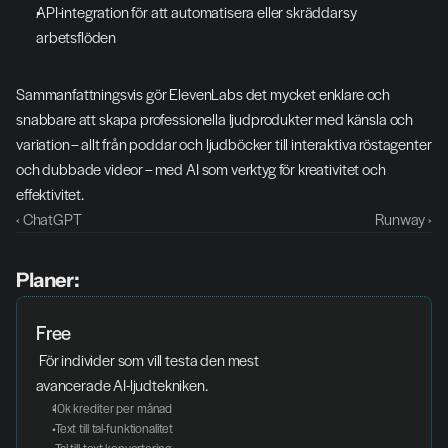
API-integration för att automatisera eller skräddarsy 
arbetsflöden
Sammanfattningsvis gör ElevenLabs det mycket enklare och 
snabbare att skapa professionella ljudprodukter med känsla och 
variation – allt från poddar och ljudböcker till interaktiva röstagenter 
och dubbade videor – med AI som verktyg för kreativitet och 
effektivitet.
‹ ChatGPT
Runway ›
Planer:
Free
 För individer som vill testa den mest 
avancerade AI-ljudtekniken.
10k krediter per månad
 Text till tal-funktionalitet