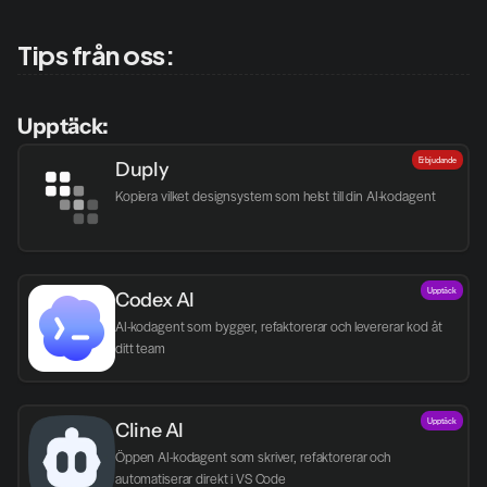
Tips från oss:
Upptäck:
Erbjudande
Duply
Kopiera vilket designsystem som helst till din AI-kodagent
Upptäck
Codex AI
AI-kodagent som bygger, refaktorerar och levererar kod åt 
ditt team
Upptäck
Cline AI
Öppen AI-kodagent som skriver, refaktorerar och 
automatiserar direkt i VS Code