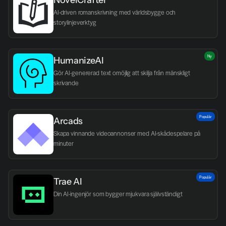
NovelCrafter
AI-driven romanskrivning med världsbygge och 
storylinjeverktyg
Ny
HumanizeAI
Gör AI-genererad text omöjlig att skilja från mänskligt 
skrivande
Populär
Arcads
Skapa vinnande videoannonser med AI-skådespelare på 
minuter
Populär
Trae AI
Din AI-ingenjör som bygger mjukvara självständigt