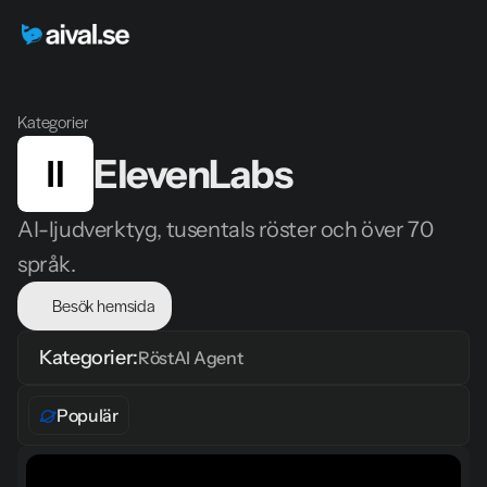
Kategorier
ElevenLabs
AI-ljudverktyg, tusentals röster och över 70 
språk.
Besök hemsida
Kategorier:
Röst
AI Agent
Populär