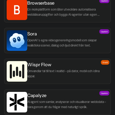
Upptäck
Browserbase
En molnplattform som låter utvecklare automatisera 
webbläsaruppgifter och bygga AI-agenter utan egen 
infrastruktur.
Upptäck
Sora
OpenAI´s egna videogenereringsmodell som skapar 
realistiska scener, dialog och ljud direkt från text.
Utvald
Wispr Flow
Omvandlar tal till text i realtid – på dator, mobil och i dina 
appar.
Upptäck
Capalyze
AI-agent som samlar, analyserar och visualiserar webbdata – 
bara genom att du frågar med naturligt språk.