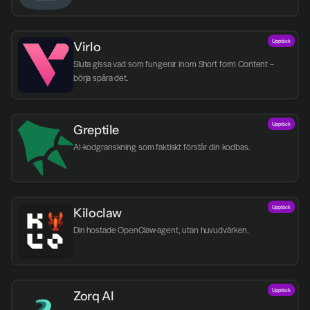
Upptäck
Virlo
Sluta gissa vad som fungerar inom Short form Content – 
börja spåra det.
Upptäck
Greptile 
AI-kodgranskning som faktiskt förstår din kodbas.
Upptäck
Kiloclaw
Din hostade OpenClaw-agent, utan huvudvärken.
Upptäck
Zorq AI 