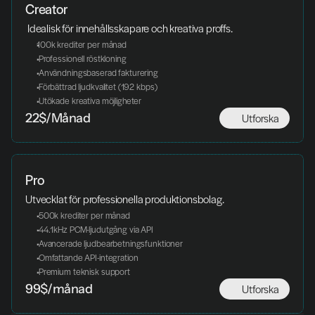
Creator
 Idealisk för innehållsskapare och kreativa proffs.
100k krediter per månad
 Professionell röstkloning
 Användningsbaserad fakturering
 Förbättrad ljudkvalitet (192 kbps)
 Utökade kreativa möjligheter
Utforska
22$/Månad
Pro
Utvecklat för professionella produktionsbolag.
 500k krediter per månad
 44.1kHz PCM-ljudutgång via API
 Avancerade ljudbearbetningsfunktioner
 Omfattande API-integration
 Premium teknisk support
Utforska
99$/månad