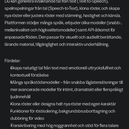
Du kan generera livsliknande tal från text (Text-to-Speech), 
spelinspelningar från tal (Speech-to-Text), klona röster, och skapa 
nya röster eller justera röster med stämning, hastighet och känsla. 
Plattformen stödjer många språk, erbjuder olika modeller (snabb-, 
mellankvalitet- och högkvalitetsmodeller) samt API-åtkomst för 
anpassade flöden. Den passar för visuellt och audiellt berättande, 
lärande material, tillgänglighet och interaktiv underhållning.
Fördelar:
Skapa naturligt tal från text med emotionell uttrycksfullhet och 
kontextuell förståelse
Många språkstödsmodeller – från snabba låglatenslösningar till 
mer avancerade modeller för intimt, dramatiskt eller flerspråkigt 
ljudinnehåll
Klona röster eller designa helt nya röster med egen karaktär
Funktioner för röstisolering, bakgrundsbrusborttagning och 
dubbning för video
Transkribering med hög noggrannhet och stöd för flera talare