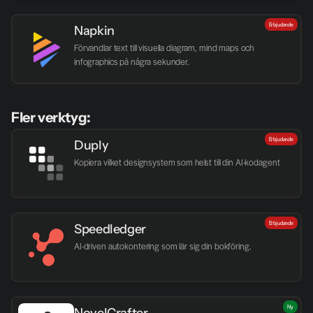
Erbjudande
Napkin
Förvandlar text till visuella diagram, mind maps och 
infographics på några sekunder.
Fler verktyg:
Erbjudande
Duply
Kopiera vilket designsystem som helst till din AI-kodagent
Erbjudande
Speedledger
AI-driven autokontering som lär sig din bokföring.
Ny