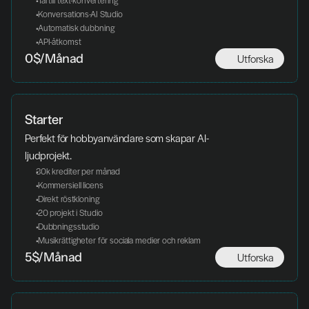
 Tal till text-konvertering
 Konversations-AI Studio
 Automatisk dubbning
 API-åtkomst
Utforska
0$/Månad
Starter
Perfekt för hobbyanvändare som skapar AI-
ljudprojekt.
30k krediter per månad
 Kommersiell licens
 Direkt röstkloning
 20 projekt i Studio
 Dubbningsstudio
 Musikrättigheter för sociala medier och reklam
Utforska
5$/Månad