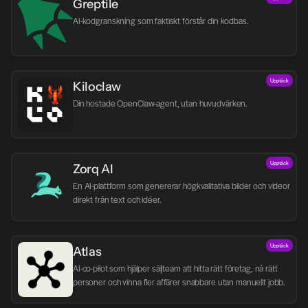
Greptile 
AI-kodgranskning som faktiskt förstår din kodbas.
Upptäck
Kiloclaw
Din hostade OpenClaw-agent, utan huvudvärken.
Upptäck
Zorq AI 
En AI-plattform som genererar högkvalitativa bilder och videor 
direkt från text och idéer.
Upptäck
Atlas
AI-co-pilot som hjälper säljteam att hitta rätt företag, nå rätt 
personer och vinna fler affärer snabbare utan manuellt jobb.