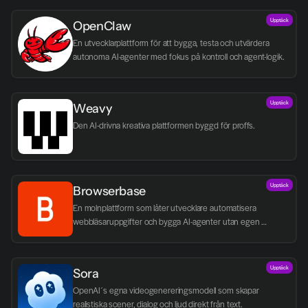
Upptäck
OpenClaw
En utvecklarplattform för att bygga, testa och utvärdera 
autonoma AI-agenter med fokus på kontroll och agent-logik.
Upptäck
Weavy
Den AI-drivna kreativa plattformen byggd för proffs.
Upptäck
Browserbase
En molnplattform som låter utvecklare automatisera 
webbläsaruppgifter och bygga AI-agenter utan egen 
infrastruktur.
Upptäck
Sora
OpenAI´s egna videogenereringsmodell som skapar 
realistiska scener, dialog och ljud direkt från text.