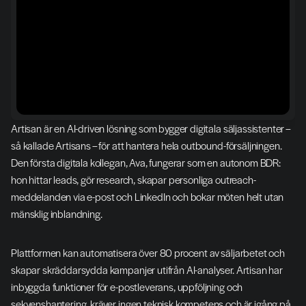
Artisan är en AI-driven lösning som bygger digitala säljassistenter – 
så kallade Artisans – för att hantera hela outbound-försäljningen. 
Den första digitala kollegan, Ava, fungerar som en autonom BDR: 
hon hittar leads, gör research, skapar personliga outreach-
meddelanden via e-post och LinkedIn och bokar möten helt utan 
mänsklig inblandning.
Plattformen kan automatisera över 80 procent av säljarbetet och 
skapar skräddarsydda kampanjer utifrån AI-analyser. Artisan har 
inbyggda funktioner för e-postleverans, uppföljning och 
sekvenshantering, kräver ingen teknisk kompetens och är igång på 