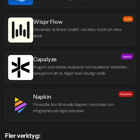
Utvald
Wispr Flow
Omvandlar tal till text i realtid – på dator, mobil och i dina 
appar.
Upptäck
Capalyze
AI-agent som samlar, analyserar och visualiserar webbdata – 
bara genom att du frågar med naturligt språk.
Erbjudande
Napkin
Förvandlar text till visuella diagram, mind maps och 
infographics på några sekunder.
Fler verktyg: