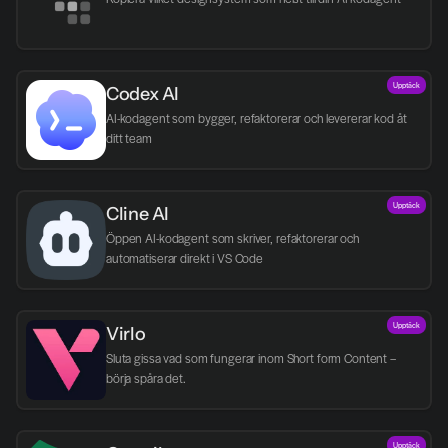
Upptäck
Codex AI
AI-kodagent som bygger, refaktorerar och levererar kod åt 
ditt team
Upptäck
Cline AI
Öppen AI-kodagent som skriver, refaktorerar och 
automatiserar direkt i VS Code
Upptäck
Virlo
Sluta gissa vad som fungerar inom Short form Content – 
börja spåra det.
Upptäck