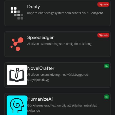
Erbjudande
Duply
Kopiera vilket designsystem som helst till din AI-kodagent
Erbjudande
Speedledger
AI-driven autokontering som lär sig din bokföring.
Ny
NovelCrafter
AI-driven romanskrivning med världsbygge och 
storylinjeverktyg
Ny
HumanizeAI
Gör AI-genererad text omöjlig att skilja från mänskligt 
skrivande