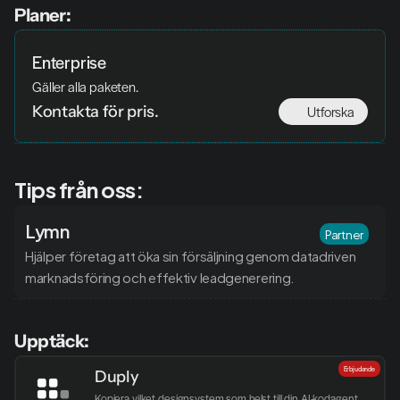
Planer:
Enterprise
Gäller alla paketen. 
Utforska
Kontakta för pris. 
Tips från oss:
Lymn
Partner
Hjälper företag att öka sin försäljning genom datadriven 
marknadsföring och effektiv leadgenerering.
Upptäck:
Erbjudande
Duply
Kopiera vilket designsystem som helst till din AI-kodagent