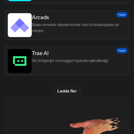
Populär
Arcads
Skapa vinnande videoannonser med AI-skådespelare på 
minuter
Populär
Trae AI
Din AI-ingenjör som bygger mjukvara självständigt
Ladda fler