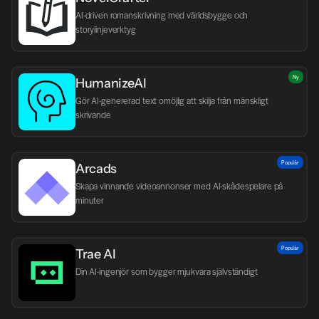
AI-driven romanskrivning med världsbygge och 
storylinjeverktyg
Ny
HumanizeAI
Gör AI-genererad text omöjlig att skilja från mänskligt 
skrivande
Populär
Arcads
Skapa vinnande videoannonser med AI-skådespelare på 
minuter
Populär
Trae AI
Din AI-ingenjör som bygger mjukvara självständigt