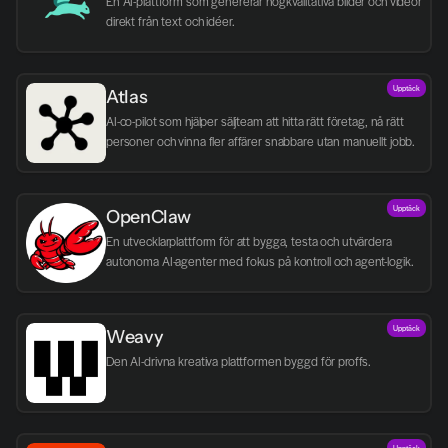
En AI-plattform som genererar högkvalitativa bilder och videor 
direkt från text och idéer.
Upptäck
Atlas
AI-co-pilot som hjälper säljteam att hitta rätt företag, nå rätt 
personer och vinna fler affärer snabbare utan manuellt jobb.
Upptäck
OpenClaw
En utvecklarplattform för att bygga, testa och utvärdera 
autonoma AI-agenter med fokus på kontroll och agent-logik.
Upptäck
Weavy
Den AI-drivna kreativa plattformen byggd för proffs.
Upptäck