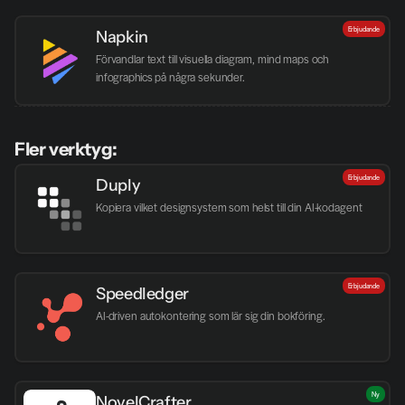
Erbjudande
Napkin
Förvandlar text till visuella diagram, mind maps och 
infographics på några sekunder.
Fler verktyg:
Erbjudande
Duply
Kopiera vilket designsystem som helst till din AI-kodagent
Erbjudande
Speedledger
AI-driven autokontering som lär sig din bokföring.
Ny
NovelCrafter