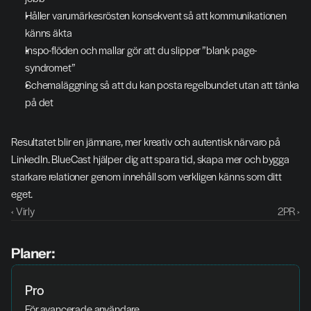
Håller varumärkesrösten konsekvent så att kommunikationen 
känns äkta
Inspo-flöden och mallar gör att du slipper ”blank page-
syndromet”
Schemaläggning så att du kan posta regelbundet utan att tänka 
på det
Resultatet blir en jämnare, mer kreativ och autentisk närvaro på 
LinkedIn. BlueCast hjälper dig att spara tid, skapa mer och bygga 
starkare relationer genom innehåll som verkligen känns som ditt 
eget.
‹ Virly
2PR ›
Planer:
Pro
För avancerade användare.