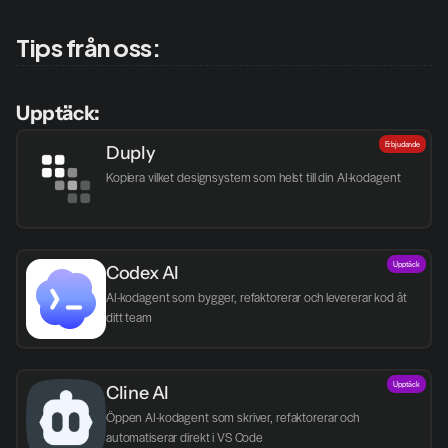
Tips från oss:
Upptäck:
Erbjudande
Duply
Kopiera vilket designsystem som helst till din AI-kodagent
Upptäck
Codex AI
AI-kodagent som bygger, refaktorerar och levererar kod åt 
ditt team
Upptäck
Cline AI
Öppen AI-kodagent som skriver, refaktorerar och 
automatiserar direkt i VS Code