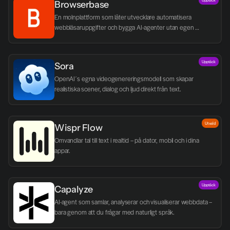
Browserbase
En molnplattform som låter utvecklare automatisera 
webbläsaruppgifter och bygga AI-agenter utan egen 
infrastruktur.
Upptäck
Sora
OpenAI´s egna videogenereringsmodell som skapar 
realistiska scener, dialog och ljud direkt från text.
Utvald
Wispr Flow
Omvandlar tal till text i realtid – på dator, mobil och i dina 
appar.
Upptäck
Capalyze
AI-agent som samlar, analyserar och visualiserar webbdata – 
bara genom att du frågar med naturligt språk.