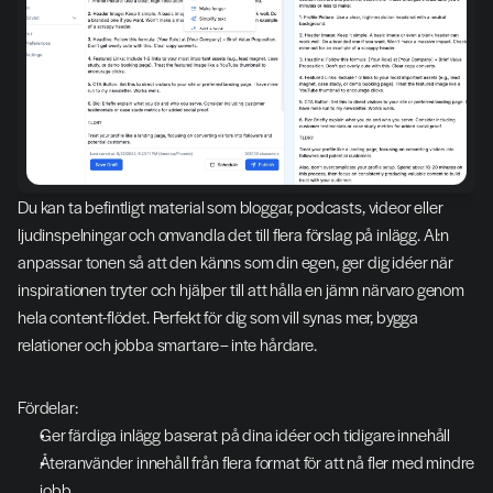
Du kan ta befintligt material som bloggar, podcasts, videor eller 
ljudinspelningar och omvandla det till flera förslag på inlägg. AI:n 
anpassar tonen så att den känns som din egen, ger dig idéer när 
inspirationen tryter och hjälper till att hålla en jämn närvaro genom 
hela content-flödet. Perfekt för dig som vill synas mer, bygga 
relationer och jobba smartare – inte hårdare.
Fördelar:
Ger färdiga inlägg baserat på dina idéer och tidigare innehåll
Återanvänder innehåll från flera format för att nå fler med mindre 
jobb