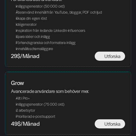
Inläggsgenerator (50 000 ord)
Återanvänd innehåll från YouTube, bloggar, PDF och ljud
Skapa din egen röst
Idégenerator
Inspiration från ledande LinkedIn-influencers
Spara idéer och inlägg
Förhandsgranska och formatera inlägg
Innehållsschemaläggare
Utforska
29$/Månad
Grow
Avancerade användare som behöver mer. 
Allt i Pro+
Inläggsgenerator (75 000 ord)
3 arbetsytor
Prioriterad e-postsupport
Utforska
49$/Månad