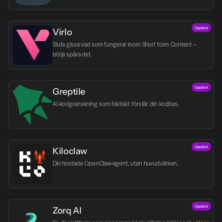
Upptäck
Virlo
Sluta gissa vad som fungerar inom Short form Content – 
börja spåra det.
Upptäck
Greptile 
AI-kodgranskning som faktiskt förstår din kodbas.
Upptäck
Kiloclaw
Din hostade OpenClaw-agent, utan huvudvärken.
Upptäck
Zorq AI 