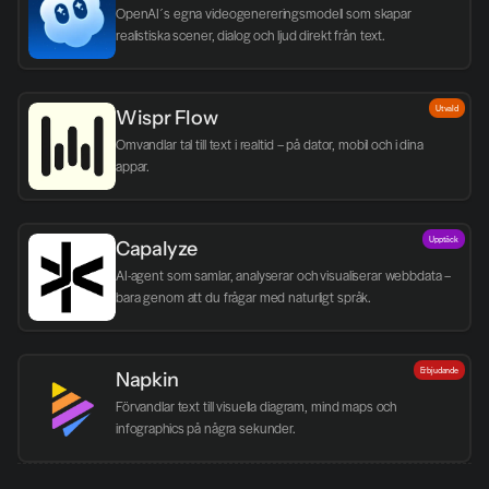
OpenAI´s egna videogenereringsmodell som skapar 
realistiska scener, dialog och ljud direkt från text.
Utvald
Wispr Flow
Omvandlar tal till text i realtid – på dator, mobil och i dina 
appar.
Upptäck
Capalyze
AI-agent som samlar, analyserar och visualiserar webbdata – 
bara genom att du frågar med naturligt språk.
Erbjudande
Napkin
Förvandlar text till visuella diagram, mind maps och 
infographics på några sekunder.