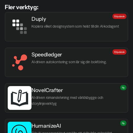
Fler verktyg:
Erbjudande
Duply
Kopiera vilket designsystem som helst till din AI-kodagent
Erbjudande
Speedledger
AI-driven autokontering som lär sig din bokföring.
Ny
NovelCrafter
AI-driven romanskrivning med världsbygge och 
storylinjeverktyg
Ny
HumanizeAI