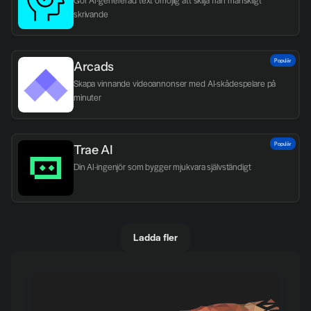
Gör AI-genererad text omöjlig att skilja från mänskligt 
skrivande
Populär
Arcads
Skapa vinnande videoannonser med AI-skådespelare på 
minuter
Populär
Trae AI
Din AI-ingenjör som bygger mjukvara självständigt
Ladda fler