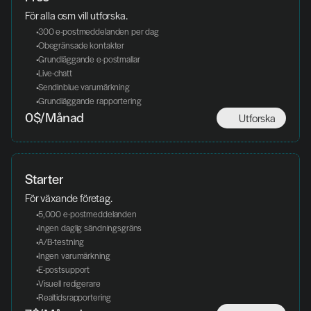
För alla osm vill utforska. 
 300 e-postmeddelanden per dag
 Obegränsade kontakter
 Grundläggande e-postmallar
 Live-chatt
 Sendinblue varumärkning
 Grundläggande rapportering
Utforska
0$/Månad
Starter
För växande företag.
 5,000 e-postmeddelanden
 Ingen daglig sändningsgräns
 A/B-testning
 Ingen varumärkning
 E-postsupport
 Visuell redigerare
 Realtidsrapportering