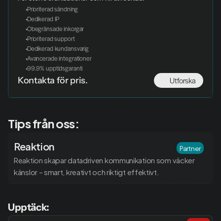
 Prioriterad sändning
 Dedikerad IP
 Obegränsade inkorgar
 Prioriterad support
 Dedikerad kundansvarig
 Avancerade integrationer
 99.9% upptidsgaranti
Utforska
Kontakta för pris. 
Tips från oss:
Reaktion
Partner
Reaktion skapar datadriven kommunikation som väcker 
känslor – smart, kreativt och riktigt effektivt.
Upptäck: