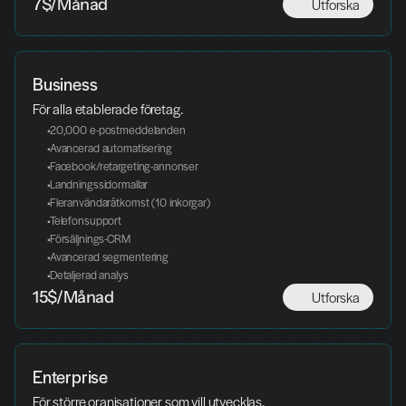
Utforska
7$/Månad
Business
För alla etablerade företag. 
 20,000 e-postmeddelanden
 Avancerad automatisering
 Facebook/retargeting-annonser
 Landningssidormallar
 Fleranvändaråtkomst (10 inkorgar)
 Telefonsupport
 Försäljnings-CRM
 Avancerad segmentering
 Detaljerad analys
Utforska
15$/Månad
Enterprise
För större oranisationer som vill utvecklas. 