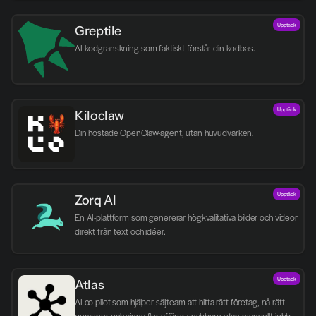
Upptäck
Greptile 
AI-kodgranskning som faktiskt förstår din kodbas.
Upptäck
Kiloclaw
Din hostade OpenClaw-agent, utan huvudvärken.
Upptäck
Zorq AI 
En AI-plattform som genererar högkvalitativa bilder och videor 
direkt från text och idéer.
Upptäck
Atlas
AI-co-pilot som hjälper säljteam att hitta rätt företag, nå rätt 