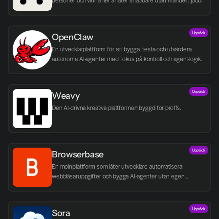
personer och vinna fler affärer snabbare utan manuellt jobb.
Upptäck
OpenClaw
En utvecklarplattform för att bygga, testa och utvärdera 
autonoma AI-agenter med fokus på kontroll och agent-logik.
Upptäck
Weavy
Den AI-drivna kreativa plattformen byggd för proffs.
Upptäck
Browserbase
En molnplattform som låter utvecklare automatisera 
webbläsaruppgifter och bygga AI-agenter utan egen 
infrastruktur.
Upptäck
Sora