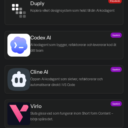
Erbjudande
Duply
Kopiera vilket designsystem som helst till din AI-kodagent
Upptäck
Codex AI
AI-kodagent som bygger, refaktorerar och levererar kod åt 
ditt team
Upptäck
Cline AI
Öppen AI-kodagent som skriver, refaktorerar och 
automatiserar direkt i VS Code
Upptäck
Virlo
Sluta gissa vad som fungerar inom Short form Content – 
börja spåra det.