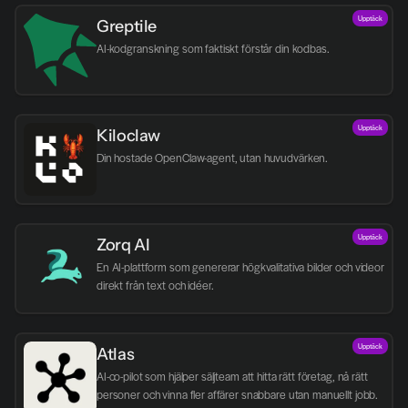
Upptäck
Greptile 
AI-kodgranskning som faktiskt förstår din kodbas.
Upptäck
Kiloclaw
Din hostade OpenClaw-agent, utan huvudvärken.
Upptäck
Zorq AI 
En AI-plattform som genererar högkvalitativa bilder och videor 
direkt från text och idéer.
Upptäck
Atlas
AI-co-pilot som hjälper säljteam att hitta rätt företag, nå rätt 
personer och vinna fler affärer snabbare utan manuellt jobb.