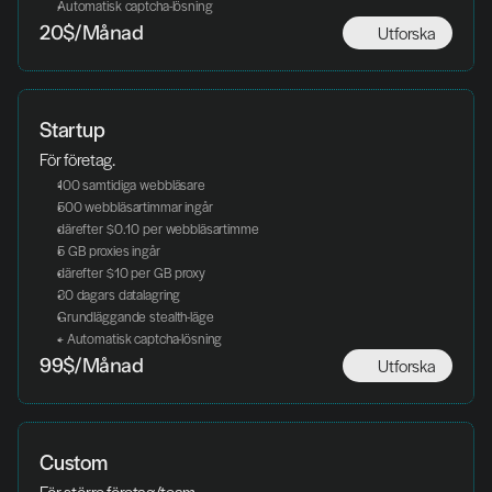
Automatisk captcha-lösning
Utforska
20$/Månad
Startup
För företag.
100 samtidiga webbläsare
500 webbläsartimmar ingår
därefter $0.10 per webbläsartimme
5 GB proxies ingår
därefter $10 per GB proxy
30 dagars datalagring
Grundläggande stealth-läge
+ Automatisk captcha-lösning
Utforska
99$/Månad
Custom