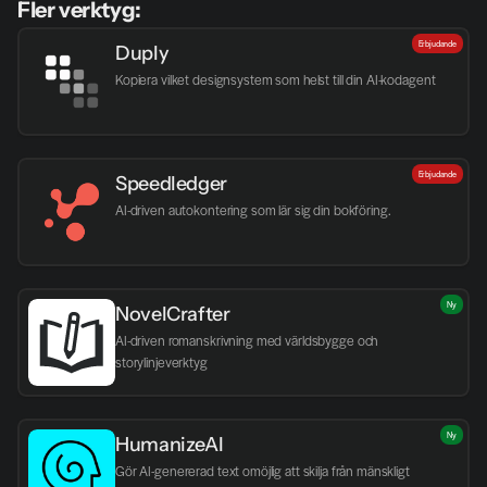
Fler verktyg:
Erbjudande
Duply
Kopiera vilket designsystem som helst till din AI-kodagent
Erbjudande
Speedledger
AI-driven autokontering som lär sig din bokföring.
Ny
NovelCrafter
AI-driven romanskrivning med världsbygge och 
storylinjeverktyg
Ny
HumanizeAI
Gör AI-genererad text omöjlig att skilja från mänskligt 