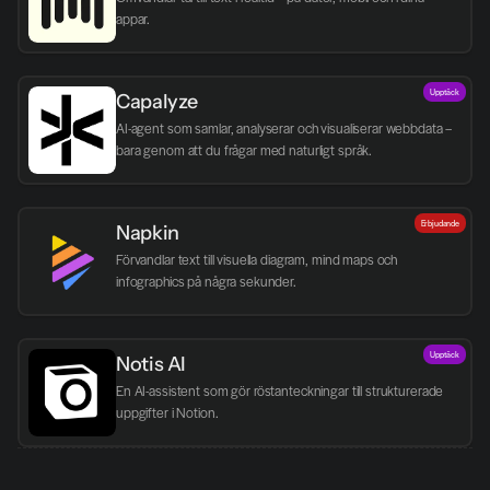
appar.
Upptäck
Capalyze
AI-agent som samlar, analyserar och visualiserar webbdata – 
bara genom att du frågar med naturligt språk.
Erbjudande
Napkin
Förvandlar text till visuella diagram, mind maps och 
infographics på några sekunder.
Upptäck
Notis AI
En AI-assistent som gör röstanteckningar till strukturerade 
uppgifter i Notion. 