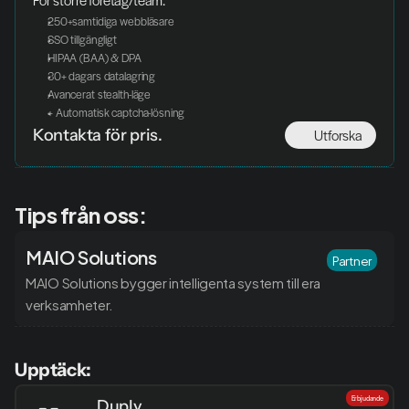
För större företag/team.
250+samtidiga webbläsare
SSO tillgängligt
HIPAA (BAA) & DPA
30+ dagars datalagring
Avancerat stealth-läge
+ Automatisk captcha-lösning
Utforska
Kontakta för pris. 
Tips från oss:
MAIO Solutions
Partner
MAIO Solutions bygger intelligenta system till era 
verksamheter.
Upptäck:
Erbjudande
Duply