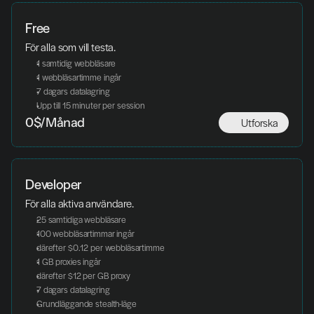
Free
För alla som vill testa. 
1 samtidig webbläsare
1 webbläsartimme ingår
7 dagars datalagring
Upp till 15 minuter per session
Utforska
0$/Månad
Developer
För alla aktiva användare.
25 samtidiga webbläsare
100 webbläsartimmar ingår
därefter $0.12 per webbläsartimme
1 GB proxies ingår
därefter $12 per GB proxy
7 dagars datalagring
Grundläggande stealth-läge