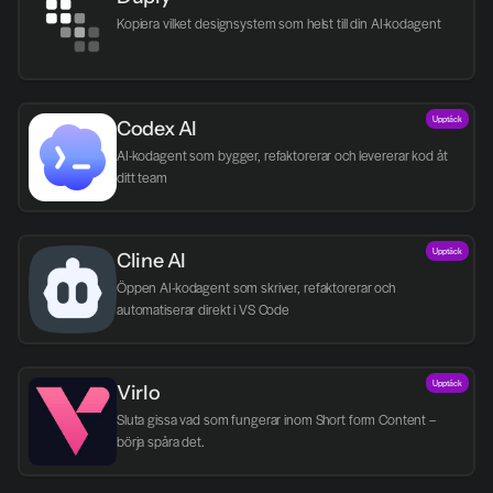
Kopiera vilket designsystem som helst till din AI-kodagent
Upptäck
Codex AI
AI-kodagent som bygger, refaktorerar och levererar kod åt 
ditt team
Upptäck
Cline AI
Öppen AI-kodagent som skriver, refaktorerar och 
automatiserar direkt i VS Code
Upptäck
Virlo
Sluta gissa vad som fungerar inom Short form Content – 
börja spåra det.