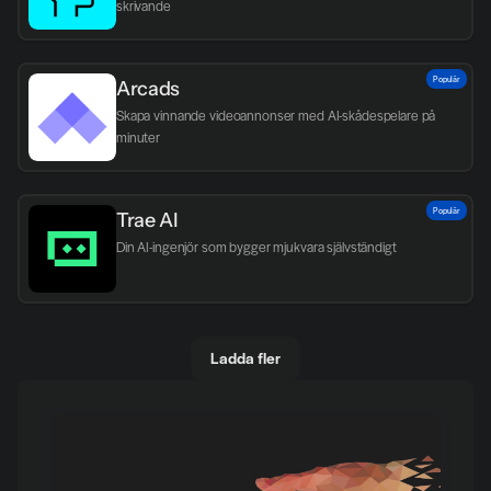
skrivande
Populär
Arcads
Skapa vinnande videoannonser med AI-skådespelare på 
minuter
Populär
Trae AI
Din AI-ingenjör som bygger mjukvara självständigt
Ladda fler