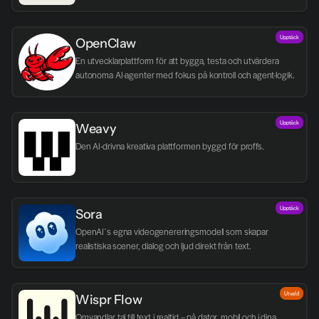
Upptäck
OpenClaw
En utvecklarplattform för att bygga, testa och utvärdera 
autonoma AI-agenter med fokus på kontroll och agent-logik.
Upptäck
Weavy
Den AI-drivna kreativa plattformen byggd för proffs.
Upptäck
Sora
OpenAI´s egna videogenereringsmodell som skapar 
realistiska scener, dialog och ljud direkt från text.
Utvald
Wispr Flow
Omvandlar tal till text i realtid – på dator, mobil och i dina 