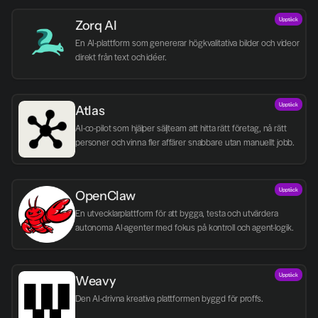
Upptäck
Zorq AI 
En AI-plattform som genererar högkvalitativa bilder och videor 
direkt från text och idéer.
Upptäck
Atlas
AI-co-pilot som hjälper säljteam att hitta rätt företag, nå rätt 
personer och vinna fler affärer snabbare utan manuellt jobb.
Upptäck
OpenClaw
En utvecklarplattform för att bygga, testa och utvärdera 
autonoma AI-agenter med fokus på kontroll och agent-logik.
Upptäck
Weavy
Den AI-drivna kreativa plattformen byggd för proffs.