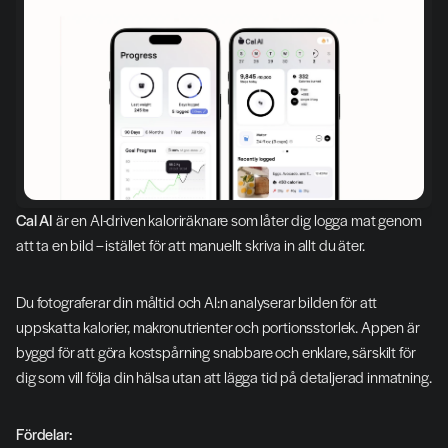
Cal AI
 är en AI-driven kaloriräknare som låter dig logga mat genom 
att ta en bild – istället för att manuellt skriva in allt du äter.
Du fotograferar din måltid och AI:n analyserar bilden för att 
uppskatta kalorier, makronutrienter och portionsstorlek. Appen är 
byggd för att göra kostspårning snabbare och enklare, särskilt för 
dig som vill följa din hälsa utan att lägga tid på detaljerad inmatning.
Fördelar: