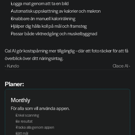
Logga mat genom att ta en bild
Automatisk uppskattning av kalorier och makron
Snabbare än manuell kaloriräkning
Hjälper dig hålla koll på mål och framsteg
Passar både viktnedgång och muskelbyggnad
Cal AI gör kostspårning mer tillgänglig – där ett foto räcker för att få 
överblick över ditt näringsintag.
‹ Kundo
Clace AI ›
Planer:
Monthly
För alla som vill använda appen. 
Enkel scanning
Se resultat
Tracka alla genom appen
Sätt mål