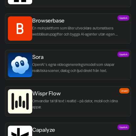
Upptäck
Browserbase
En molnplattform som låter utvecklare automatisera 
webbläsaruppgifter och bygga AI-agenter utan egen 
infrastruktur.
Upptäck
Sora
OpenAI´s egna videogenereringsmodell som skapar 
realistiska scener, dialog och ljud direkt från text.
Utvald
Wispr Flow
Omvandlar tal till text i realtid – på dator, mobil och i dina 
appar.
Upptäck
Capalyze