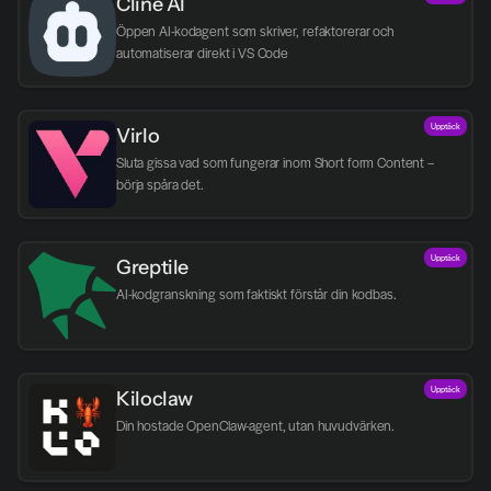
Cline AI
Öppen AI-kodagent som skriver, refaktorerar och 
automatiserar direkt i VS Code
Upptäck
Virlo
Sluta gissa vad som fungerar inom Short form Content – 
börja spåra det.
Upptäck
Greptile 
AI-kodgranskning som faktiskt förstår din kodbas.
Upptäck
Kiloclaw
Din hostade OpenClaw-agent, utan huvudvärken.