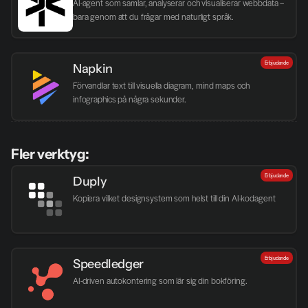
AI-agent som samlar, analyserar och visualiserar webbdata – 
bara genom att du frågar med naturligt språk.
Erbjudande
Napkin
Förvandlar text till visuella diagram, mind maps och 
infographics på några sekunder.
Fler verktyg:
Erbjudande
Duply
Kopiera vilket designsystem som helst till din AI-kodagent
Erbjudande
Speedledger
AI-driven autokontering som lär sig din bokföring.