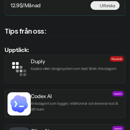
Utforska
12.9$/Månad
Tips från oss:
Upptäck:
Erbjudande
Duply
Kopiera vilket designsystem som helst till din AI-kodagent
Upptäck
Codex AI
AI-kodagent som bygger, refaktorerar och levererar kod åt 
ditt team
Upptäck