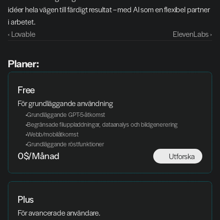
idéer hela vägen till färdigt resultat – med AI som en flexibel partner 
i arbetet.
‹ Lovable
ElevenLabs ›
Planer:
Free
För grundläggande användning
 Grundläggande GPT-5-åtkomst
 Begränsade filuppladdningar, dataanalys och bildgenerering
 Webb/mobilåtkomst
 Grundläggande röstfunktioner
Utforska
0$/Månad
Plus
För avancerade användare.