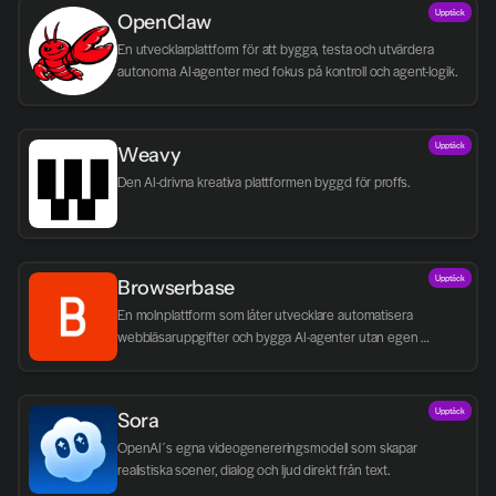
Upptäck
OpenClaw
En utvecklarplattform för att bygga, testa och utvärdera 
autonoma AI-agenter med fokus på kontroll och agent-logik.
Upptäck
Weavy
Den AI-drivna kreativa plattformen byggd för proffs.
Upptäck
Browserbase
En molnplattform som låter utvecklare automatisera 
webbläsaruppgifter och bygga AI-agenter utan egen 
infrastruktur.
Upptäck
Sora
OpenAI´s egna videogenereringsmodell som skapar 
realistiska scener, dialog och ljud direkt från text.