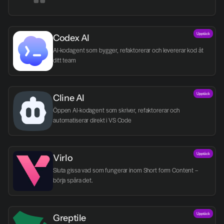
Upptäck
Codex AI
AI-kodagent som bygger, refaktorerar och levererar kod åt 
ditt team
Upptäck
Cline AI
Öppen AI-kodagent som skriver, refaktorerar och 
automatiserar direkt i VS Code
Upptäck
Virlo
Sluta gissa vad som fungerar inom Short form Content – 
börja spåra det.
Upptäck
Greptile 