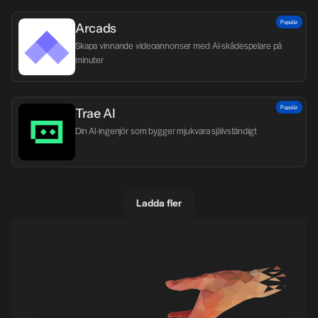
Populär
Arcads
Skapa vinnande videoannonser med AI-skådespelare på 
minuter
Populär
Trae AI
Din AI-ingenjör som bygger mjukvara självständigt
Ladda fler