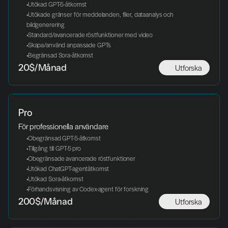
 Utökad GPT-5-åtkomst
 Utökade gränser för meddelanden, filer, dataanalys och 
bildgenerering
 Standard/avancerade röstfunktioner med video
 Skapa/använd anpassade GPTs
 Begränsad Sora-åtkomst
Utforska
20$/Månad
Pro
För professionella användare
 Obegränsad GPT-5-åtkomst
 Tillgång till GPT-5 pro
 Obegränsade avancerade röstfunktioner
 Utökad ChatGPT-agentåtkomst
 Utökad Sora-åtkomst
 Förhandsvisning av Codex-agent för forskning
Utforska
200$/Månad