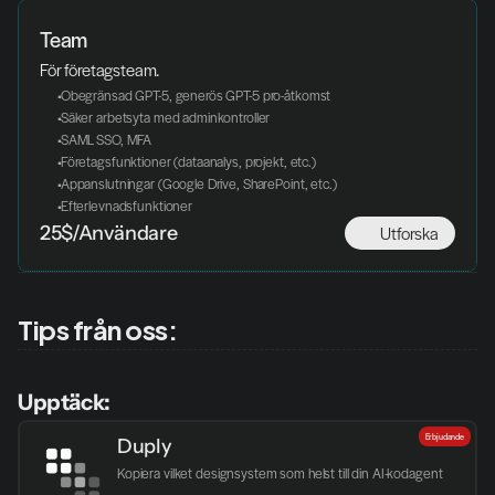
Team
För företagsteam. 
 Obegränsad GPT-5, generös GPT-5 pro-åtkomst
 Säker arbetsyta med adminkontroller
 SAML SSO, MFA
 Företagsfunktioner (dataanalys, projekt, etc.)
 Appanslutningar (Google Drive, SharePoint, etc.)
 Efterlevnadsfunktioner
Utforska
25$/Användare
Tips från oss:
Upptäck:
Erbjudande
Duply
Kopiera vilket designsystem som helst till din AI-kodagent