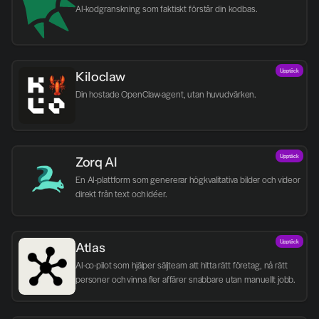
AI-kodgranskning som faktiskt förstår din kodbas.
Upptäck
Kiloclaw
Din hostade OpenClaw-agent, utan huvudvärken.
Upptäck
Zorq AI 
En AI-plattform som genererar högkvalitativa bilder och videor 
direkt från text och idéer.
Upptäck
Atlas
AI-co-pilot som hjälper säljteam att hitta rätt företag, nå rätt 
personer och vinna fler affärer snabbare utan manuellt jobb.