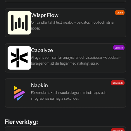
Utvald
Wispr Flow
Omvandlar tal till text i realtid – på dator, mobil och i dina 
appar.
Upptäck
Capalyze
AI-agent som samlar, analyserar och visualiserar webbdata – 
bara genom att du frågar med naturligt språk.
Erbjudande
Napkin
Förvandlar text till visuella diagram, mind maps och 
infographics på några sekunder.
Fler verktyg:
Erbjudande