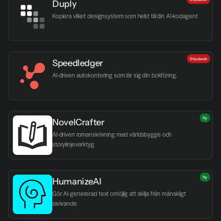
Duply
Kopiera vilket designsystem som helst till din AI-kodagent
Erbjudande
Speedledger
AI-driven autokontering som lär sig din bokföring.
Ny
NovelCrafter
AI-driven romanskrivning med världsbygge och 
storylinjeverktyg
Ny
HumanizeAI
Gör AI-genererad text omöjlig att skilja från mänskligt 
skrivande