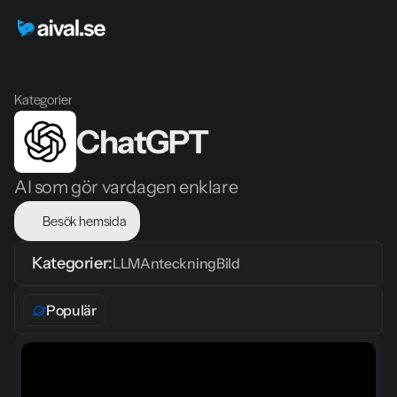
Kategorier
ChatGPT
AI som gör vardagen enklare
Besök hemsida
Kategorier:
LLM
Anteckning
Bild
Populär