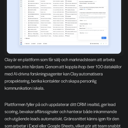
Clay är en plattform som får sälj- och marknadsteam att arbeta 
smartare, inte hårdare. Genom att koppla ihop över 100 datakällor 
med AI-drivna forskningsagenter kan Clay automatisera 
prospektering, berika kontakter och skapa personlig 
kommunikation i skala.
Plattformen fyller på och uppdaterar ditt CRM i realtid, ger lead 
scoring, bevakar affärssignaler och hanterar både inkommande 
och utgående leads automatiskt. Gränssnittet känns igen för den 
som arbetar i Excel eller Google Sheets, vilket gör att team snabbt 