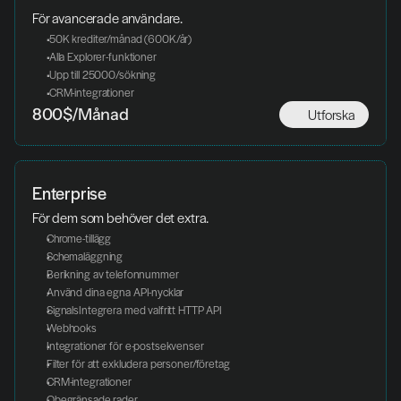
För avancerade användare. 
 50K krediter/månad (600K/år)
 Alla Explorer-funktioner
 Upp till 25000/sökning
 CRM-integrationer
Utforska
800$/Månad
Enterprise
För dem som behöver det extra. 
Chrome-tillägg
Schemaläggning
Berikning av telefonnummer
Använd dina egna API-nycklar
SignalsIntegrera med valfritt HTTP API
Webhooks
Integrationer för e-postsekvenser
Filter för att exkludera personer/företag
CRM-integrationer
Obegränsade rader