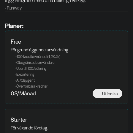
trygg integration med dina befintliga verktyg.
‹ Runway
Planer:
Free
För grundläggande användning.
 100 krediter/månad (1,2K/år)
 Obegränsade användare
 Upp till 100/sökning
 Exportering
 AI/Claygent
 Överförbara krediter
Utforska
0$/Månad
Starter
För växande företag. 