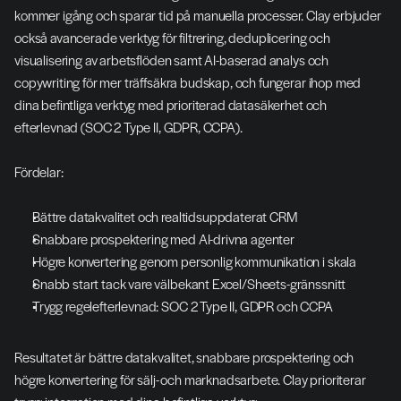
kommer igång och sparar tid på manuella processer. Clay erbjuder 
också avancerade verktyg för filtrering, deduplicering och 
visualisering av arbetsflöden samt AI-baserad analys och 
copywriting för mer träffsäkra budskap, och fungerar ihop med 
dina befintliga verktyg med prioriterad datasäkerhet och 
efterlevnad (SOC 2 Type II, GDPR, CCPA).
Fördelar:
Bättre datakvalitet och realtidsuppdaterat CRM
Snabbare prospektering med AI-drivna agenter
Högre konvertering genom personlig kommunikation i skala
Snabb start tack vare välbekant Excel/Sheets-gränssnitt
Trygg regelefterlevnad: SOC 2 Type II, GDPR och CCPA
Resultatet är bättre datakvalitet, snabbare prospektering och 
högre konvertering för sälj- och marknadsarbete. Clay prioriterar 