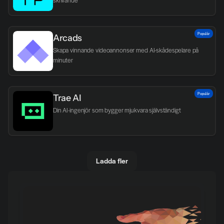
skrivande
Populär
Arcads
Skapa vinnande videoannonser med AI-skådespelare på 
minuter
Populär
Trae AI
Din AI-ingenjör som bygger mjukvara självständigt
Ladda fler