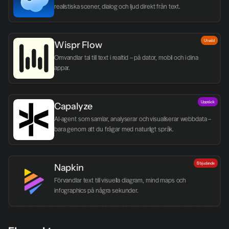
realistiska scener, dialog och ljud direkt från text.
Utvald
Wispr Flow
Omvandlar tal till text i realtid – på dator, mobil och i dina 
appar.
Upptäck
Capalyze
AI-agent som samlar, analyserar och visualiserar webbdata – 
bara genom att du frågar med naturligt språk.
Erbjudande
Napkin
Förvandlar text till visuella diagram, mind maps och 
infographics på några sekunder.