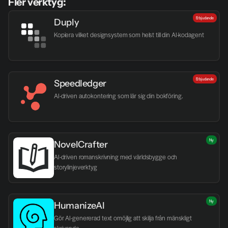
Fler verktyg:
Erbjudande
Duply
Kopiera vilket designsystem som helst till din AI-kodagent
Erbjudande
Speedledger
AI-driven autokontering som lär sig din bokföring.
Ny
NovelCrafter
AI-driven romanskrivning med världsbygge och 
storylinjeverktyg
Ny
HumanizeAI
Gör AI-genererad text omöjlig att skilja från mänskligt 