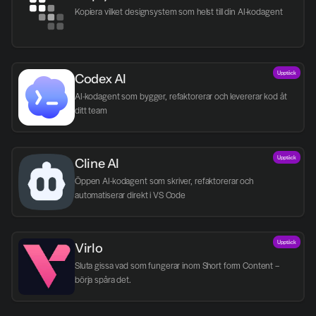
Kopiera vilket designsystem som helst till din AI-kodagent
Upptäck
Codex AI
AI-kodagent som bygger, refaktorerar och levererar kod åt 
ditt team
Upptäck
Cline AI
Öppen AI-kodagent som skriver, refaktorerar och 
automatiserar direkt i VS Code
Upptäck
Virlo
Sluta gissa vad som fungerar inom Short form Content – 
börja spåra det.