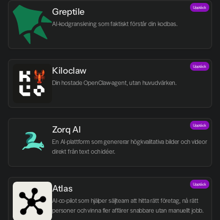
Upptäck
Greptile 
AI-kodgranskning som faktiskt förstår din kodbas.
Upptäck
Kiloclaw
Din hostade OpenClaw-agent, utan huvudvärken.
Upptäck
Zorq AI 
En AI-plattform som genererar högkvalitativa bilder och videor 
direkt från text och idéer.
Upptäck
Atlas
AI-co-pilot som hjälper säljteam att hitta rätt företag, nå rätt 
personer och vinna fler affärer snabbare utan manuellt jobb.