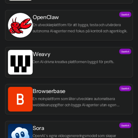
Upptäck
OpenClaw
En utvecklarplattform för att bygga, testa och utvärdera 
autonoma AI-agenter med fokus på kontroll och agent-logik.
Upptäck
Weavy
Den AI-drivna kreativa plattformen byggd för proffs.
Upptäck
Browserbase
En molnplattform som låter utvecklare automatisera 
webbläsaruppgifter och bygga AI-agenter utan egen 
infrastruktur.
Upptäck
Sora
OpenAI´s egna videogenereringsmodell som skapar 