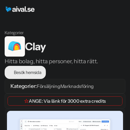
Kategorier
Clay
Hitta bolag, hitta personer, hitta rätt.
Besök hemsida
Kategorier:
Försäljning
Marknadsföring
ANGE: 
Via länk
 för 
3000 extra credits