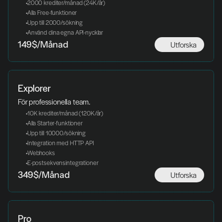
 2000 krediter/månad (24K/år)
 Alla Free-funktioner
 Upp till 2000/sökning
 Använd dina egna API-nycklar
Utforska
149$/Månad
Explorer
För professionella team.
 10K krediter/månad (120K/år)
 Alla Starter-funktioner
 Upp till 10000/sökning
 Integration med HTTP API
 Webhooks
 E-postsekvensintegrationer
Utforska
349$/Månad
Pro