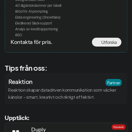
40 åtgärdskolumner per tabell
Stöd för AI-prompting
Data engineering (Snowflake)
Dedikerad Slack-support
Analys av kreditrapportering
SSO
Utforska
Kontakta för pris.
Tips från oss:
Reaktion
Partner
Reaktion skapar datadriven kommunikation som väcker 
känslor – smart, kreativt och riktigt effektivt.
Upptäck:
Erbjudande
Duply