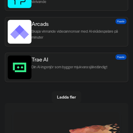
skrivande
Populär
Arcads
Skapa vinnande videoannonser med AI-skådespelare på 
minuter
Populär
Trae AI
Din AI-ingenjör som bygger mjukvara självständigt
Ladda fler