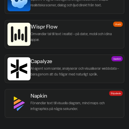
realistiska scener, dialog och ljud direkt från text.
Utvald
Wispr Flow
Omvandlar tal till text i realtid – på dator, mobil och i dina 
appar.
Upptäck
Capalyze
AI-agent som samlar, analyserar och visualiserar webbdata – 
bara genom att du frågar med naturligt språk.
Erbjudande
Napkin
Förvandlar text till visuella diagram, mind maps och 
infographics på några sekunder.