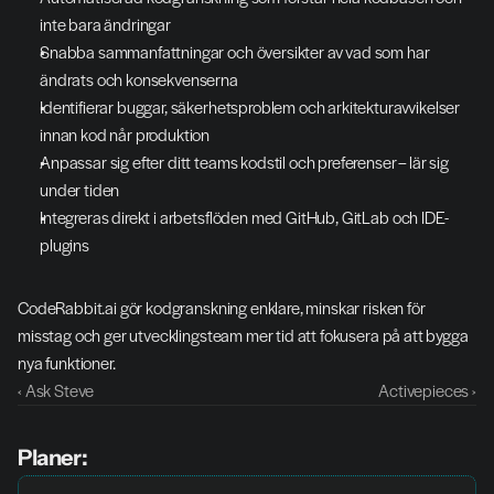
inte bara ändringar
Snabba sammanfattningar och översikter av vad som har 
ändrats och konsekvenserna
Identifierar buggar, säkerhetsproblem och arkitekturavvikelser 
innan kod når produktion
Anpassar sig efter ditt teams kodstil och preferenser – lär sig 
under tiden
Integreras direkt i arbetsflöden med GitHub, GitLab och IDE-
plugins
CodeRabbit.ai gör kodgranskning enklare, minskar risken för 
misstag och ger utvecklingsteam mer tid att fokusera på att bygga 
nya funktioner.
‹ Ask Steve
Activepieces ›
Planer: