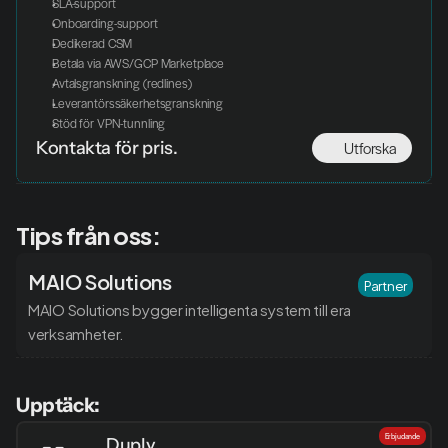
SLA-support
Onboarding-support
Dedikerad CSM
Betala via AWS/GCP Marketplace
Avtalsgranskning (redlines)
Leverantörssäkerhetsgranskning
Stöd för VPN-tunnling
Utforska
Kontakta för pris.
Tips från oss:
MAIO Solutions
Partner
MAIO Solutions bygger intelligenta system till era 
verksamheter.
Upptäck:
Erbjudande
Duply