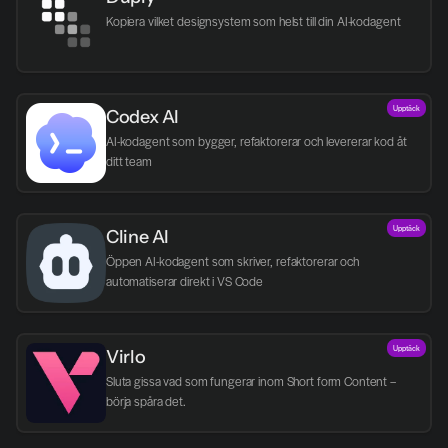
Kopiera vilket designsystem som helst till din AI-kodagent
Upptäck
Codex AI
AI-kodagent som bygger, refaktorerar och levererar kod åt 
ditt team
Upptäck
Cline AI
Öppen AI-kodagent som skriver, refaktorerar och 
automatiserar direkt i VS Code
Upptäck
Virlo
Sluta gissa vad som fungerar inom Short form Content – 
börja spåra det.