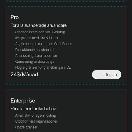
Pro
För alla avancerade användare.
Stöd för linters och SAST-verktyg
Integreras med Jira & Linear
Agentbaserad chatt med CodeRabbit
Produktanalys-dashboards
Anpassningsbara rapporter
Generering av docstrings
Högre gränser för granskningar i IDE
Utforska
24$/Månad
Enterprise
För alla med unika behov.
Alternativ för egen hosting
Stöd för flera organisationer
Högre gränser