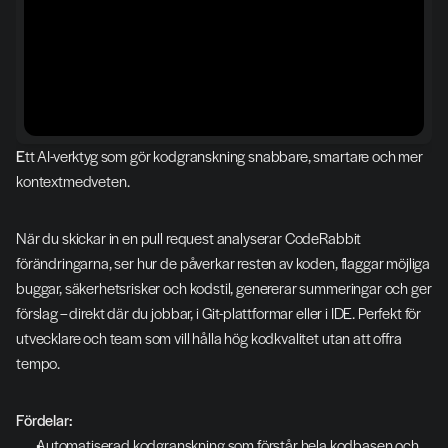
E
tt AI-verktyg som gör kodgranskning snabbare, smartare och mer 
kontextmedveten. 
När du skickar in en pull request analyserar CodeRabbit 
förändringarna, ser hur de påverkar resten av koden, flaggar möjliga 
buggar, säkerhetsrisker och kodstil, genererar summeringar och ger 
förslag – direkt där du jobbar, i Git-plattformar eller i IDE. Perfekt för 
utvecklare och team som vill hålla hög kodkvalitet utan att offra 
tempo.
Fördelar:
Automatiserad kodgranskning som förstår hela kodbasen och 