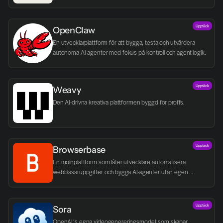
Upptäck
OpenClaw
En utvecklarplattform för att bygga, testa och utvärdera 
autonoma AI-agenter med fokus på kontroll och agent-logik.
Upptäck
Weavy
Den AI-drivna kreativa plattformen byggd för proffs.
Upptäck
Browserbase
En molnplattform som låter utvecklare automatisera 
webbläsaruppgifter och bygga AI-agenter utan egen 
infrastruktur.
Upptäck
Sora
OpenAI´s egna videogenereringsmodell som skapar 