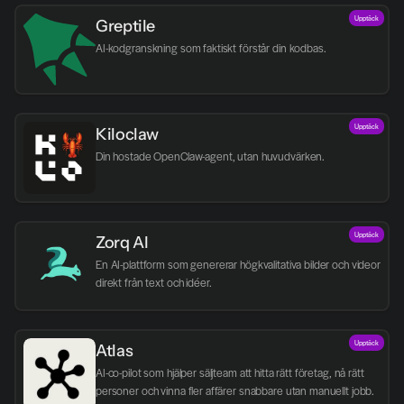
Upptäck
Greptile 
AI-kodgranskning som faktiskt förstår din kodbas.
Upptäck
Kiloclaw
Din hostade OpenClaw-agent, utan huvudvärken.
Upptäck
Zorq AI 
En AI-plattform som genererar högkvalitativa bilder och videor 
direkt från text och idéer.
Upptäck
Atlas
AI-co-pilot som hjälper säljteam att hitta rätt företag, nå rätt 
personer och vinna fler affärer snabbare utan manuellt jobb.