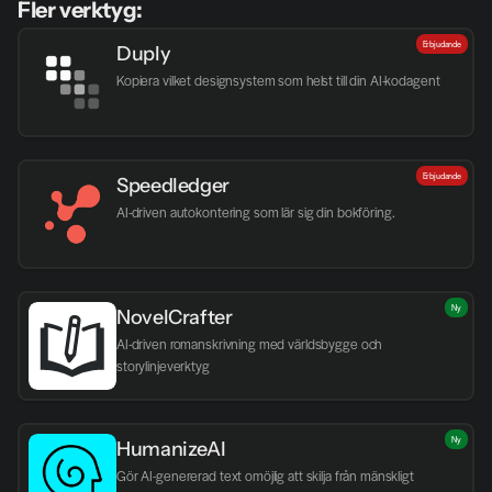
Fler verktyg:
Erbjudande
Duply
Kopiera vilket designsystem som helst till din AI-kodagent
Erbjudande
Speedledger
AI-driven autokontering som lär sig din bokföring.
Ny
NovelCrafter
AI-driven romanskrivning med världsbygge och 
storylinjeverktyg
Ny
HumanizeAI
Gör AI-genererad text omöjlig att skilja från mänskligt 