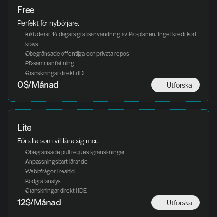
Free
Perfekt för nybörjare. 
Inkluderar 14 dagars gratisanvändning av Pro-planen. Inget kreditkort 
krävs
Obegränsade offentliga och privata repos
PR-sammanfattning
Granskningar direkt i IDE
Utforska
0$/Månad
Lite
För alla som vill lära sig mer. 
Obegränsade pull request-granskningar
Anpassningsbart lärande
Webbfrågor i realtid
Kodgrafanalys
Granskningar direkt i IDE
Utforska
12$/Månad