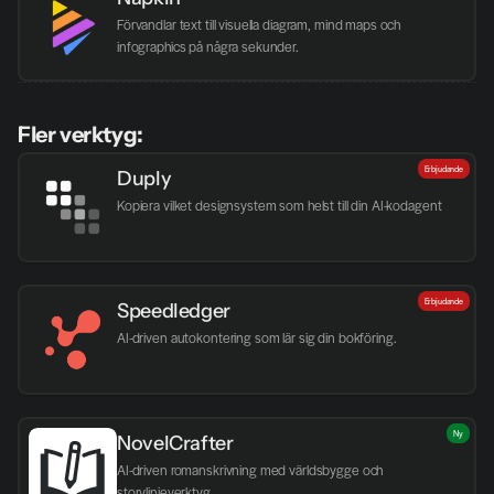
Förvandlar text till visuella diagram, mind maps och 
infographics på några sekunder.
Fler verktyg:
Erbjudande
Duply
Kopiera vilket designsystem som helst till din AI-kodagent
Erbjudande
Speedledger
AI-driven autokontering som lär sig din bokföring.
Ny
NovelCrafter
AI-driven romanskrivning med världsbygge och 
storylinjeverktyg