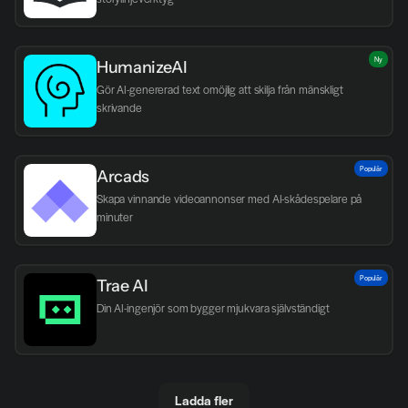
Ny
HumanizeAI
Gör AI-genererad text omöjlig att skilja från mänskligt 
skrivande
Populär
Arcads
Skapa vinnande videoannonser med AI-skådespelare på 
minuter
Populär
Trae AI
Din AI-ingenjör som bygger mjukvara självständigt
Ladda fler