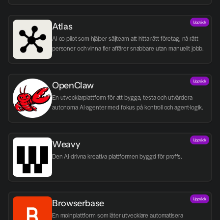
Upptäck
Atlas
AI-co-pilot som hjälper säljteam att hitta rätt företag, nå rätt 
personer och vinna fler affärer snabbare utan manuellt jobb.
Upptäck
OpenClaw
En utvecklarplattform för att bygga, testa och utvärdera 
autonoma AI-agenter med fokus på kontroll och agent-logik.
Upptäck
Weavy
Den AI-drivna kreativa plattformen byggd för proffs.
Upptäck
Browserbase
En molnplattform som låter utvecklare automatisera 