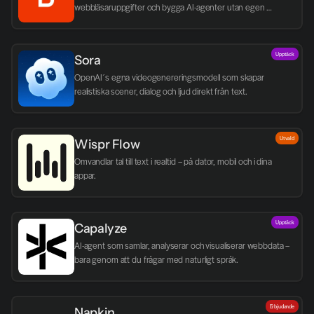
webbläsaruppgifter och bygga AI-agenter utan egen 
infrastruktur.
Upptäck
Sora
OpenAI´s egna videogenereringsmodell som skapar 
realistiska scener, dialog och ljud direkt från text.
Utvald
Wispr Flow
Omvandlar tal till text i realtid – på dator, mobil och i dina 
appar.
Upptäck
Capalyze
AI-agent som samlar, analyserar och visualiserar webbdata – 
bara genom att du frågar med naturligt språk.
Erbjudande
Napkin