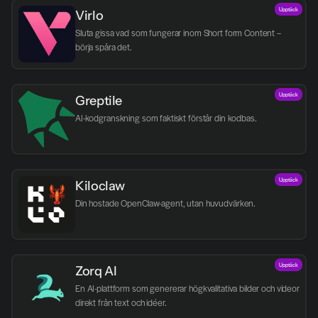
Upptäck
Virlo
Sluta gissa vad som fungerar inom Short form Content – 
börja spåra det.
Upptäck
Greptile 
AI-kodgranskning som faktiskt förstår din kodbas.
Upptäck
Kiloclaw
Din hostade OpenClaw-agent, utan huvudvärken.
Upptäck
Zorq AI 
En AI-plattform som genererar högkvalitativa bilder och videor 
direkt från text och idéer.