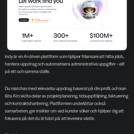
Indy är en AI-driven plattform som hjälper frilansare att hitta jobb, 
hantera uppdrag och automatisera administrativa uppgifter – allt 
på ett och samma ställe.
Du matchas med relevanta uppdrag baserat på din profil, och kan 
låta AI:n sköta delar av projektplanering, tidsuppföljning, fakturering 
och kontraktshantering. Plattformen underlättar också 
samarbeten, ger insikter om vad kunder söker och hjälper dig att 
fokusera på det du är bäst på: att leverera värde.