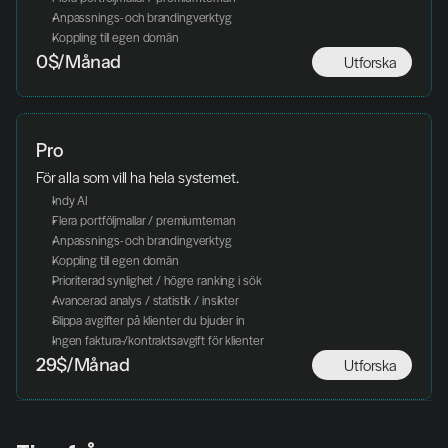
Anpassnings- och brandingverktyg
Koppling till egen domän
Utforska
0$/Månad
Pro
För alla som vill ha hela systemet. 
Indy AI
Flera portföljmallar / premiumteman
Anpassnings- och brandingverktyg
Koppling till egen domän
Prioriterad synlighet / högre ranking i sök
Avancerad analys / statistik / insikter
Slippa avgifter på klienter du bjuder in
Ingen faktura-/kontraktsavgift för klienter
Utforska
29$/Månad