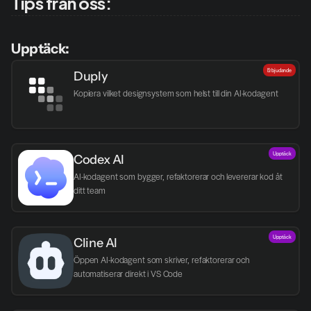
Tips från oss:
Upptäck:
Erbjudande
Duply
Kopiera vilket designsystem som helst till din AI-kodagent
Upptäck
Codex AI
AI-kodagent som bygger, refaktorerar och levererar kod åt 
ditt team
Upptäck
Cline AI
Öppen AI-kodagent som skriver, refaktorerar och 
automatiserar direkt i VS Code