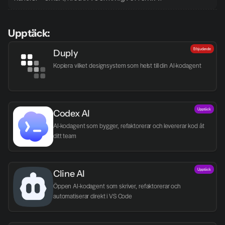
Upptäck:
Erbjudande
Duply
Kopiera vilket designsystem som helst till din AI-kodagent
Upptäck
Codex AI
AI-kodagent som bygger, refaktorerar och levererar kod åt 
ditt team
Upptäck
Cline AI
Öppen AI-kodagent som skriver, refaktorerar och 
automatiserar direkt i VS Code