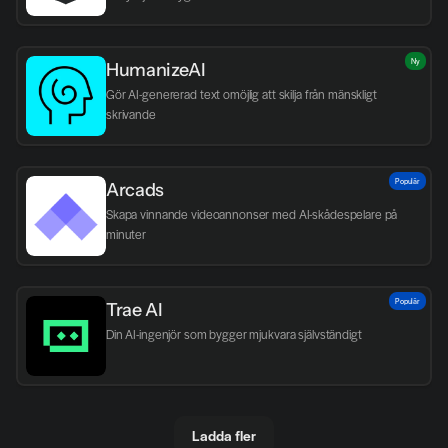
Ny
HumanizeAI
Gör AI-genererad text omöjlig att skilja från mänskligt 
skrivande
Populär
Arcads
Skapa vinnande videoannonser med AI-skådespelare på 
minuter
Populär
Trae AI
Din AI-ingenjör som bygger mjukvara självständigt
Ladda fler