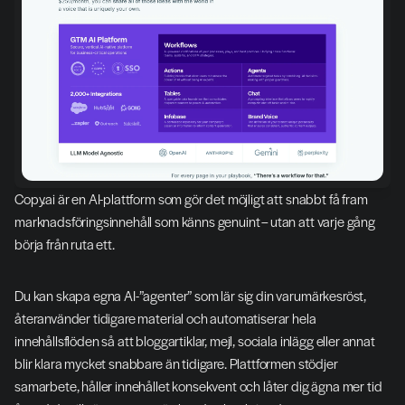
Copy.ai är en AI-plattform som gör det möjligt att snabbt få fram 
marknadsföringsinnehåll som känns genuint – utan att varje gång 
börja från ruta ett.
Du kan skapa egna AI-”agenter” som lär sig din varumärkesröst, 
återanvänder tidigare material och automatiserar hela 
innehållsflöden så att bloggartiklar, mejl, sociala inlägg eller annat 
blir klara mycket snabbare än tidigare. Plattformen stödjer 
samarbete, håller innehållet konsekvent och låter dig ägna mer tid 