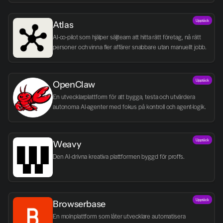
Upptäck
Atlas
AI-co-pilot som hjälper säljteam att hitta rätt företag, nå rätt 
personer och vinna fler affärer snabbare utan manuellt jobb.
Upptäck
OpenClaw
En utvecklarplattform för att bygga, testa och utvärdera 
autonoma AI-agenter med fokus på kontroll och agent-logik.
Upptäck
Weavy
Den AI-drivna kreativa plattformen byggd för proffs.
Upptäck
Browserbase
En molnplattform som låter utvecklare automatisera 