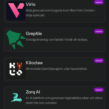
Upptäck
Virlo
Sluta gissa vad som fungerar inom Short form Content – 
börja spåra det.
Upptäck
Greptile 
AI-kodgranskning som faktiskt förstår din kodbas.
Upptäck
Kiloclaw
Din hostade OpenClaw-agent, utan huvudvärken.
Upptäck
Zorq AI 
En AI-plattform som genererar högkvalitativa bilder och videor 
direkt från text och idéer.