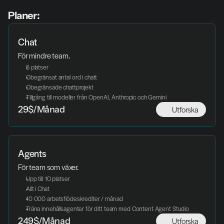
Planer:
Chat
För mindre team. 
5 platser
Obegränsat antal ord i chatt
Obegränsade chattprojekt
Tillgång till modeller från OpenAI, Anthropic och Gemini
Utforska
29$/Månad
Agents
För team som växer. 
Upp till 10 platser
Allt i Chat
10 000 arbetsflödeskrediter / månad
Träna innehållsagenter för ditt team med Content Agent Studio
Utforska
249$/Månad