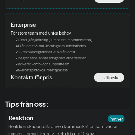
Enterprise
För stora team med unika behov. 
Guidad igångkörning (Jumpstart Implementation)
API-åtkomst & bulk-körningar av arbetsflöden
20+ teknikintegrationer & API-åtkomst
Obegränsade, anpassningsbara arbetsflöden
Dedikerat konto- och supportteam
Säkerhetsprotokoll i företagsklass
Utforska
Kontakta för pris. 
Tips från oss:
Reaktion
Partner
Reaktion skapar datadriven kommunikation som väcker 
känslor – smart, kreativt och riktigt effektivt.