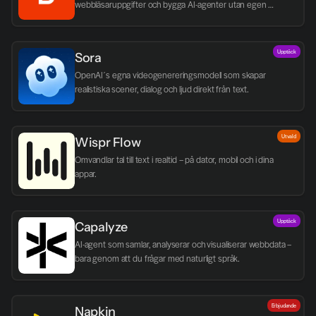
webbläsaruppgifter och bygga AI-agenter utan egen 
infrastruktur.
Upptäck
Sora
OpenAI´s egna videogenereringsmodell som skapar 
realistiska scener, dialog och ljud direkt från text.
Utvald
Wispr Flow
Omvandlar tal till text i realtid – på dator, mobil och i dina 
appar.
Upptäck
Capalyze
AI-agent som samlar, analyserar och visualiserar webbdata – 
bara genom att du frågar med naturligt språk.
Erbjudande
Napkin