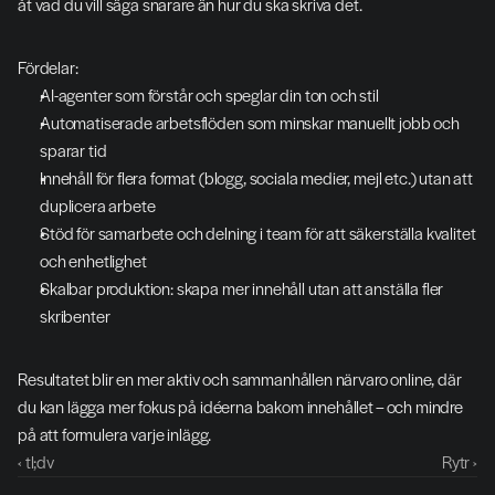
åt vad du vill säga snarare än hur du ska skriva det.
Fördelar:
AI-agenter som förstår och speglar din ton och stil
Automatiserade arbetsflöden som minskar manuellt jobb och 
sparar tid
Innehåll för flera format (blogg, sociala medier, mejl etc.) utan att 
duplicera arbete
Stöd för samarbete och delning i team för att säkerställa kvalitet 
och enhetlighet
Skalbar produktion: skapa mer innehåll utan att anställa fler 
skribenter
Resultatet blir en mer aktiv och sammanhållen närvaro online, där 
du kan lägga mer fokus på idéerna bakom innehållet – och mindre 
på att formulera varje inlägg.
‹ tl;dv
Rytr ›