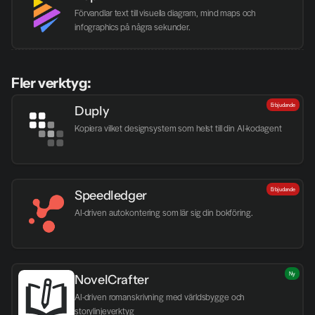
Förvandlar text till visuella diagram, mind maps och 
infographics på några sekunder.
Fler verktyg:
Erbjudande
Duply
Kopiera vilket designsystem som helst till din AI-kodagent
Erbjudande
Speedledger
AI-driven autokontering som lär sig din bokföring.
Ny
NovelCrafter
AI-driven romanskrivning med världsbygge och 
storylinjeverktyg