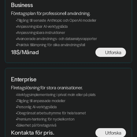
Business
Företagsplan för professionell användning.
 Tillgång till senaste Anthropic och OpenAI modeller
 Anpassningsbar AI-verktygslåda
 Anpassningsbara instruktioner
 Avancerade användnings- och dataanalysrapporter
 Praktisk tillämpning för olika användningsfall
Utforska
18$/Månad
Enterprise
Flretagslösning för stora oranisationer. 
 Verktygsimplementering i privat moln eller på plats
 Tillgång till anpassade modeller
 Personlig AI-verktygslåda
 Obegränsat arbetsutrymme för hela teamet
 Premium-hantering för nyckelkonton
 Säkerhet på företagsnivå
Utforska
Kontakta för pris. 