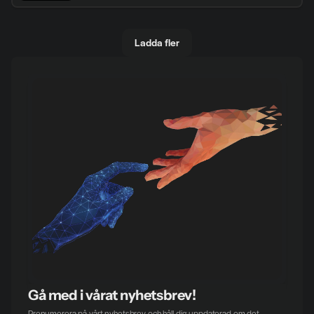
Ladda fler
Gå med i vårat nyhetsbrev!
Prenumerera på vårt nyhetsbrev och håll dig uppdaterad om det 