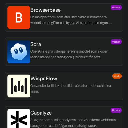
Upptäck
Browserbase
En molnplattform som låter utvecklare automatisera 
webbläsaruppgifter och bygga AI-agenter utan egen 
infrastruktur.
Upptäck
Sora
OpenAI´s egna videogenereringsmodell som skapar 
realistiska scener, dialog och ljud direkt från text.
Utvald
Wispr Flow
Omvandlar tal till text i realtid – på dator, mobil och i dina 
appar.
Upptäck
Capalyze
AI-agent som samlar, analyserar och visualiserar webbdata – 
bara genom att du frågar med naturligt språk.