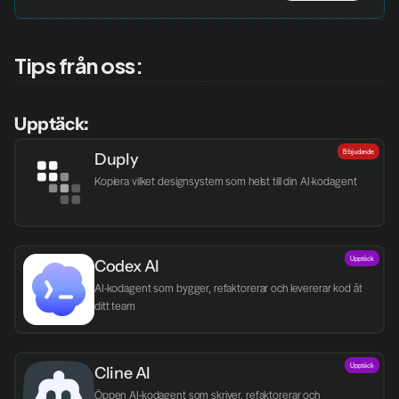
Tips från oss:
Upptäck:
Erbjudande
Duply
Kopiera vilket designsystem som helst till din AI-kodagent
Upptäck
Codex AI
AI-kodagent som bygger, refaktorerar och levererar kod åt 
ditt team
Upptäck
Cline AI
Öppen AI-kodagent som skriver, refaktorerar och 