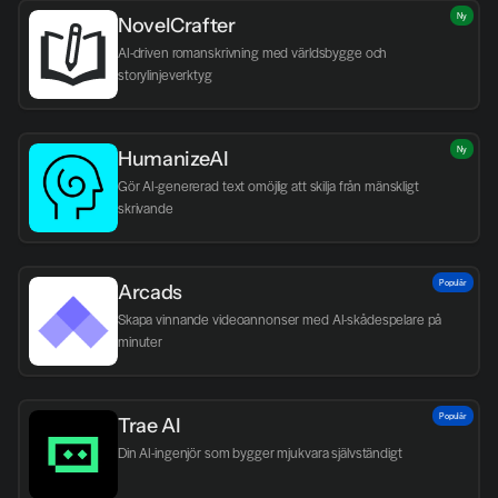
Ny
NovelCrafter
AI-driven romanskrivning med världsbygge och 
storylinjeverktyg
Ny
HumanizeAI
Gör AI-genererad text omöjlig att skilja från mänskligt 
skrivande
Populär
Arcads
Skapa vinnande videoannonser med AI-skådespelare på 
minuter
Populär
Trae AI
Din AI-ingenjör som bygger mjukvara självständigt