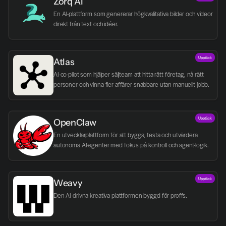
Zorq AI 
En AI-plattform som genererar högkvalitativa bilder och videor 
direkt från text och idéer.
Upptäck
Atlas
AI-co-pilot som hjälper säljteam att hitta rätt företag, nå rätt 
personer och vinna fler affärer snabbare utan manuellt jobb.
Upptäck
OpenClaw
En utvecklarplattform för att bygga, testa och utvärdera 
autonoma AI-agenter med fokus på kontroll och agent-logik.
Upptäck
Weavy
Den AI-drivna kreativa plattformen byggd för proffs.