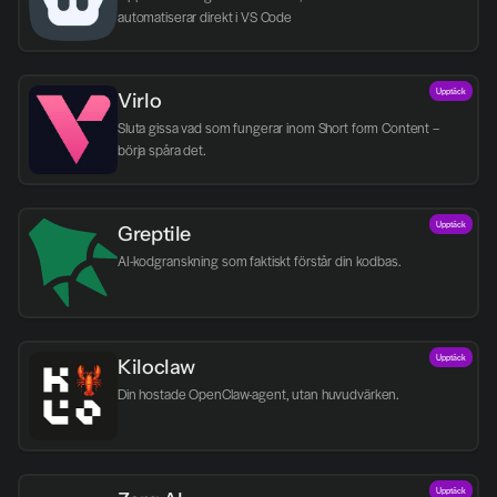
automatiserar direkt i VS Code
Upptäck
Virlo
Sluta gissa vad som fungerar inom Short form Content – 
börja spåra det.
Upptäck
Greptile 
AI-kodgranskning som faktiskt förstår din kodbas.
Upptäck
Kiloclaw
Din hostade OpenClaw-agent, utan huvudvärken.
Upptäck