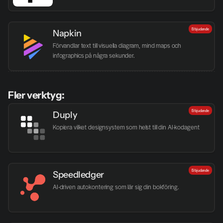
Erbjudande
Napkin
Förvandlar text till visuella diagram, mind maps och 
infographics på några sekunder.
Fler verktyg:
Erbjudande
Duply
Kopiera vilket designsystem som helst till din AI-kodagent
Erbjudande
Speedledger
AI-driven autokontering som lär sig din bokföring.