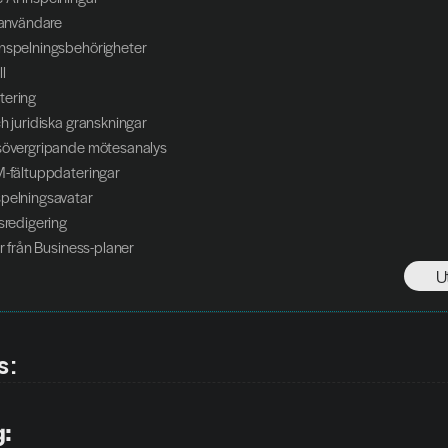
0 användare
inspelningsbehörigheter
l
tering
ch juridiska granskningar
nsövergripande mötesanalys
M-fältuppdateringar
spelningsavatar
nsredigering
er från Business-planer
U
s:
g: