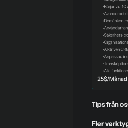
 Börjar vid 1
 Avancerade 
 Domänkontrol
 Användarhan
 Säkerhets- o
 Organisatio
 AI-driven CR
 Anpassad in
 Transkriptio
 Alla funktion
25$/Månad
Tips från os
Fler verkty