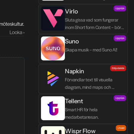
processen blir enklare, tydligare 
Upptäck
Virlo
och mindre tidskrävande.
Sluta gissa vad som fungerar 
möteskultur.
inom Short form Content – börja 
Looka ›
spåra det.
Upptäck
Suno
Skapa musik – med Suno AI!
Erbjudande
Napkin
Förvandlar text till visuella 
diagram, mind maps och 
infographics på några sekunder.
Upptäck
Tellent
Smart HR för hela 
medarbetarresan.
Utvald
Wispr Flow