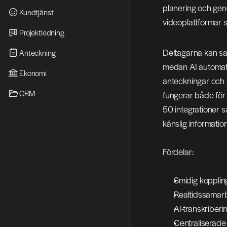
planering och genom
Kundtjänst
videoplattformar
Projektledning
Deltagarna kan sa
Anteckning
medan AI automatisk
Ekonomi
anteckningar och u
CRM
fungerar både för 
50 integrationer s
känslig information
Fördelar:
Smidig kopplin
Realtidssamarb
AI-transkriberi
Centraliserade