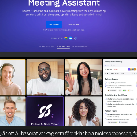
) är ett AI-baserat verktyg som förenklar hela mötesprocessen, fr