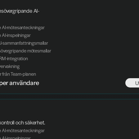
nsövergripande AI-
 AI-mötesanteckningar
 AI-inspelningar
-AI-sammanfattningsmallar
nsövergripande mötesmallar
RM-integration
vervakning
ner från Team-planen
per användare 
U
ontroll och säkerhet. 
 AI-mötesanteckningar
 AI-inspelningar