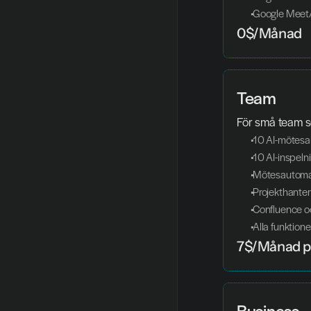
 Google Meet
0$/Månad
Team
För små team so
 10 AI-mötes
 10 AI-inspel
 Mötesautoma
 Projekthante
 Confluence o
 Alla funktion
7$/Månad p
Business