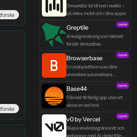
Omvandlar tal till text i realtid – 
på dator, mobil och i dina appar.
tforska
Upptäck
Greptile 
AI-kodgranskning som faktiskt 
förstår din kodbas.
Upptäck
Browserbase
En molnplattform som låter 
utvecklare automatisera 
webbläsaruppgifter och bygga 
Upptäck
Base44
AI-agenter utan egen 
infrastruktur.
Från idé till färdig app utan att 
skriva en rad kod.
tforska
Upptäck
v0 by Vercel
Skapa användargränssnitt och 
webappar med AI, direkt från 