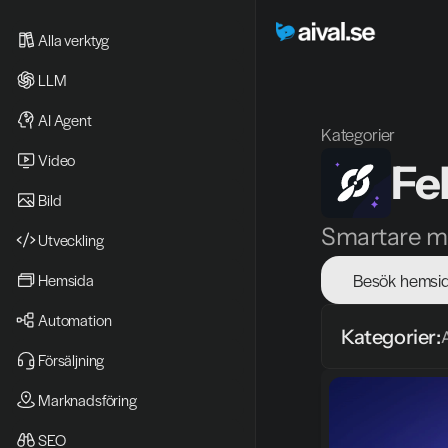
Alla verktyg
LLM
AI Agent
Kategorier
Video 
Fe
Bild
Smartare mö
Utveckling
Besök hemsi
Hemsida
Automation
Kategorier:
Försäljning
Marknadsföring
SEO