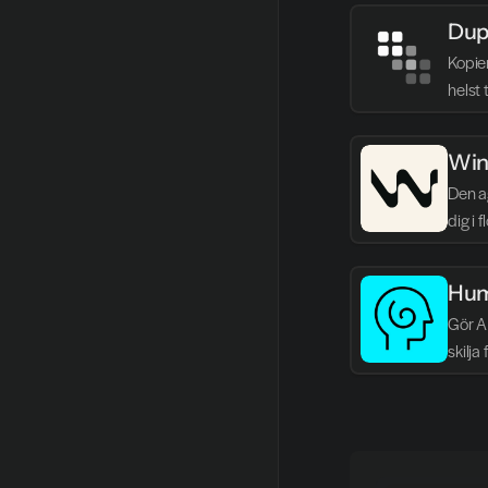
Dup
Kopie
helst 
Win
Den ag
dig i 
Hum
Gör AI
skilja