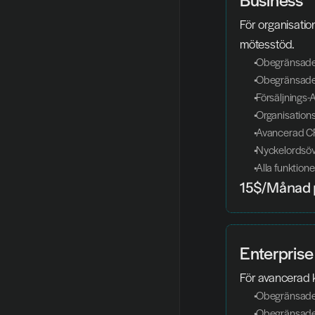
För organisatio
mötesstöd.
 Obegränsade
 Obegränsade
 Försäljnings
 Organisatio
 Avancerad C
 Nyckelordsö
 Alla funktio
15$/Månad 
Enterprise
För avancerad k
 Obegränsade
 Obegränsade