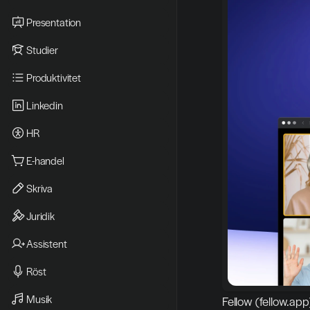
Presentation
Studier
Produktivitet
Linkedin
HR
E-handel
Skriva
Juridik
Assistent
Röst
Musik
Fellow (fellow.app