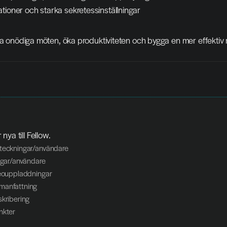
tioner och starka sekretessinställningar
ka onödiga möten, öka produktiviteten och bygga en mer effektiv 
ya till Fellow.
nteckningar/användare
ingar/användare
deouppladdningar
manfattning
skribering
nkter