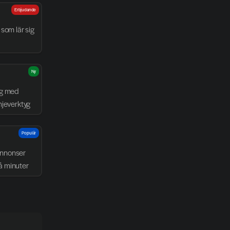
Erbjudande
som lär sig 
Ny
g med 
njeverktyg
Populär
nnonser 
å minuter