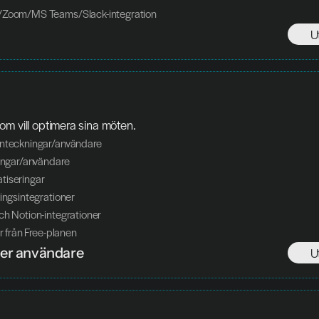
/Zoom/MS Teams/Slack-integration
U
m vill optimera sina möten.
anteckningar/användare
ningar/användare
tiseringar
ringsintegrationer
ch Notion-integrationer
er från Free-planen
er användare
U