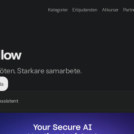
Kategorier
Erbjudanden
AI-kurser
Partn
llow
ten. Starkare samarbete.
da
Assistent