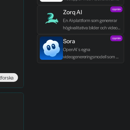
textbeskrivningar.
Upptäck
Zorq AI 
En AI-plattform som genererar 
högkvalitativa bilder och videor 
direkt från text och idéer.
Upptäck
Sora
OpenAI´s egna 
videogenereringsmodell som 
skapar realistiska scener, dialog 
och ljud direkt från text.
tforska