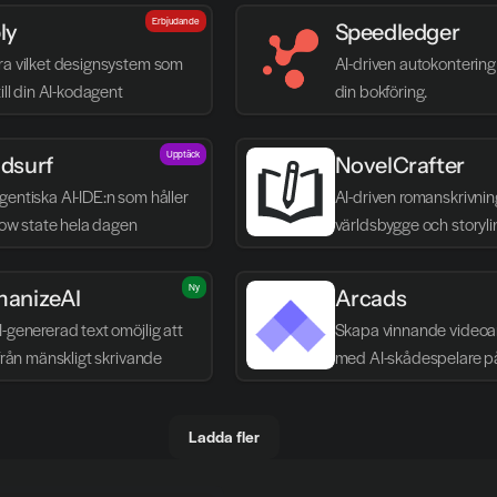
Erbjudande
ly
Speedledger
ra vilket designsystem som 
AI-driven autokontering 
till din AI-kodagent
din bokföring.
Upptäck
dsurf
NovelCrafter
entiska AI-IDE:n som håller 
AI-driven romanskrivnin
flow state hela dagen
världsbygge och storyli
Ny
anizeAI
Arcads
-genererad text omöjlig att 
Skapa vinnande videoa
 från mänskligt skrivande
med AI-skådespelare p
Ladda fler