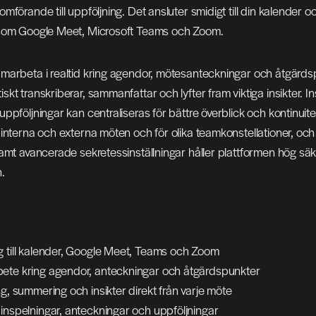
förande till uppföljning. Det ansluter smidigt till din kalender och 
 som Google Meet, Microsoft Teams och Zoom.
marbeta i realtid kring agendor, mötesanteckningar och åtgärds
t transkriberar, sammanfattar och lyfter fram viktiga insikter. Ins
ppföljningar kan centraliseras för bättre överblick och kontinuitet
interna och externa möten och för olika teamkonstellationer, och
amt avancerade sekretessinställningar håller plattformen hög säke
.
g till kalender, Google Meet, Teams och Zoom
ete kring agendor, anteckningar och åtgärdspunkter
ng, summering och insikter direkt från varje möte
 inspelningar, anteckningar och uppföljningar