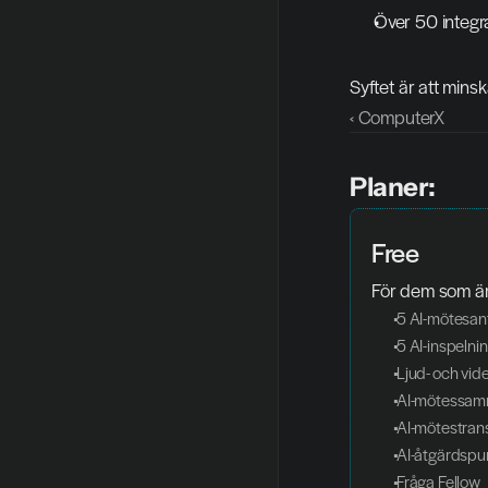
Över 50 integra
Syftet är att mins
‹ ComputerX
Planer:
Free
För dem som är n
 5 AI-mötesa
 5 AI-inspeln
 Ljud- och vi
 AI-mötessam
 AI-mötestran
 AI-åtgärdspu
 Fråga Fellow