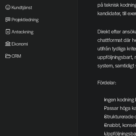
på teknisk kodning
Kundtjänst
kandidater, till e
Projektledning
Direkt efter ansöka
Anteckning
chattformat där he
Ekonomi
utifrån tydliga kri
CRM
uppföljningsbart, 
system, samtidigt
Fördelar:
Ingen kodning k
Passar höga ka
Strukturerade c
Snabbt, konsekv
Uppföljningsba