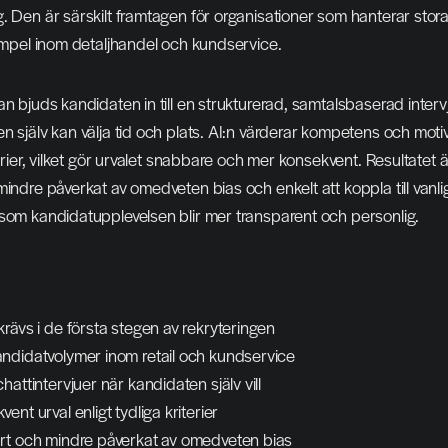
. Den är särskilt framtagen för organisationer som hanterar stora
xempel inom detaljhandel och kundservice.
n bjuds kandidaten in till en strukturerad, samtalsbaserad intervju
n själv kan välja tid och plats. AI:n värderar kompetens och motiv
terier, vilket gör urvalet snabbare och mer konsekvent. Resultatet är
mindre påverkat av omedveten bias och enkelt att koppla till vanl
 som kandidatupplevelsen blir mer transparent och personlig.
rävs i de första stegen av rekryteringen
ndidatvolymer inom retail och kundservice
hattintervjuer när kandidaten själv vill
ent urval enligt tydliga kriterier
rt och mindre påverkat av omedveten bias