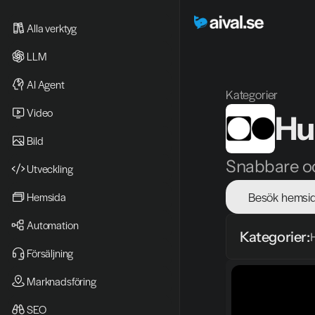
Alla verktyg
LLM
AI Agent
Kategorier
Video 
Hu
Bild
Snabbare oc
Utveckling
Besök hemsi
Hemsida
Automation
Kategorier:
Försäljning
Marknadsföring
SEO