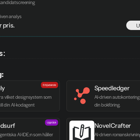
kandidatscreening
iven analys
 pris. 
U
s:
g:
Erbjudande
ly
Speedledger
ra vilket designsystem som 
AI-driven autokontering 
till din AI-kodagent
din bokföring.
Upptäck
dsurf
NovelCrafter
entiska AI-IDE:n som håller 
AI-driven romanskrivnin