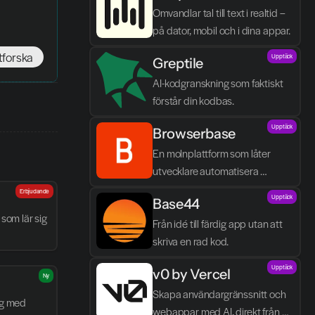
Omvandlar tal till text i realtid – 
på dator, mobil och i dina appar.
tforska
Upptäck
Greptile 
AI-kodgranskning som faktiskt 
förstår din kodbas.
Upptäck
Browserbase
En molnplattform som låter 
utvecklare automatisera 
webbläsaruppgifter och bygga 
Erbjudande
Upptäck
Base44
AI-agenter utan egen 
som lär sig 
infrastruktur.
Från idé till färdig app utan att 
skriva en rad kod.
Upptäck
v0 by Vercel
Ny
Skapa användargränssnitt och 
g med 
webappar med AI, direkt från 