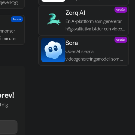
njeverktyg
textbeskrivningar.
Upptäck
Zorq AI 
Populär
En AI-plattform som genererar 
högkvalitativa bilder och videor 
nnonser 
direkt från text och idéer.
å minuter
Upptäck
Sora
OpenAI´s egna 
videogenereringsmodell som 
skapar realistiska scener, dialog 
och ljud direkt från text.
brev!
 dig 