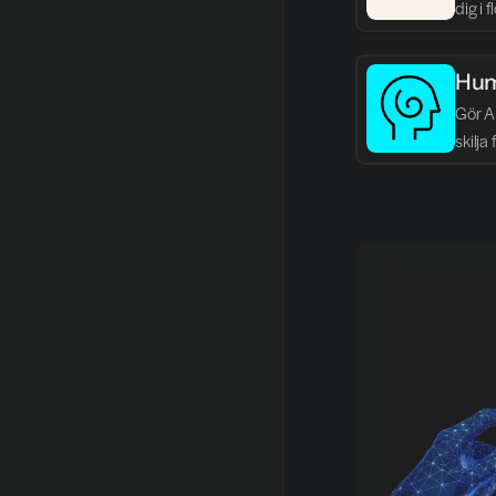
dig i 
Hum
Gör AI
skilja