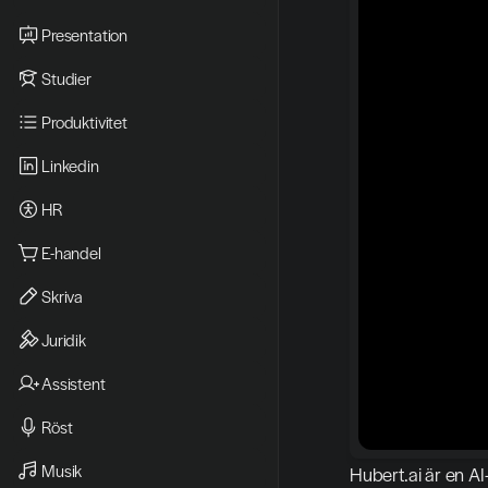
Presentation
Studier
Produktivitet
Linkedin
HR
E-handel
Skriva
Juridik
Assistent
Röst
Musik
Hubert.ai är en AI