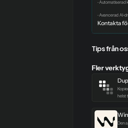
- Automatiserad 
- Avancerad AI-dr
Kontakta för
Tips från os
Fler verkty
Dup
Kopie
helst 
Win
Den ag