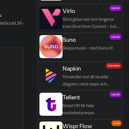
processen blir enklare, tydligare 
Upptäck
Virlo
och mindre tidskrävande.
.
Sluta gissa vad som fungerar 
tebookLM ›
inom Short form Content – börja 
spåra det.
Upptäck
Suno
Skapa musik – med Suno AI!
Erbjudande
Napkin
Förvandlar text till visuella 
diagram, mind maps och 
infographics på några sekunder.
Upptäck
Tellent
Smart HR för hela 
medarbetarresan.
Utvald
Wispr Flow