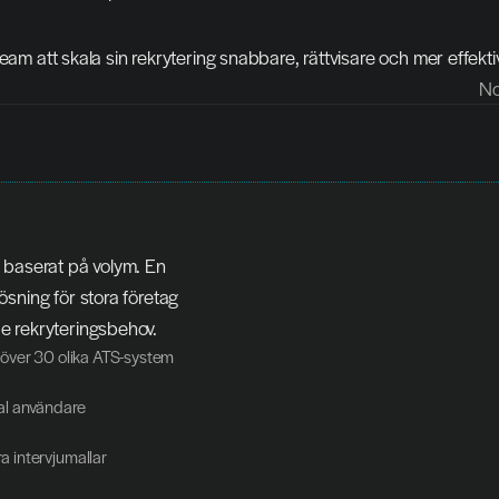
eam att skala sin rekrytering snabbare, rättvisare och mer effektiv
No
baserat på volym. En 
sning för stora företag 
 rekryteringsbehov.
 över 30 olika ATS-system
al användare
a intervjumallar