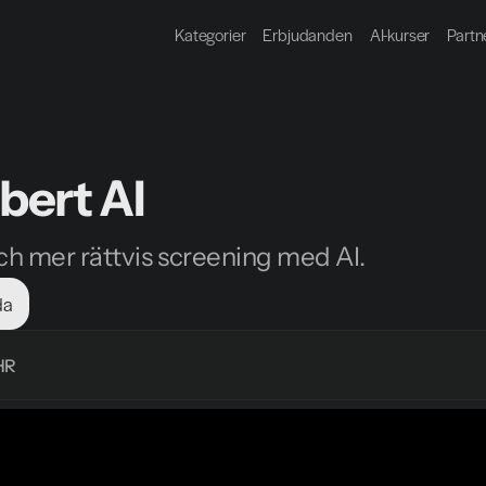
Kategorier
Erbjudanden
AI-kurser
Partn
bert AI
h mer rättvis screening med AI.
da
HR