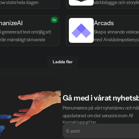
flow state hela dagen
världsbygge och storyli
Ny
anizeAI
Arcads
-genererad text omöjlig att 
Skapa vinnande videoa
 från mänskligt skrivande
med AI-skådespelare p
Ladda fler
Gå med i vårat nyhets
Prenumerera på vårt nyhetsbrev och håll
uppdaterad om det senaste inom AI!
Kontaktuppgifter