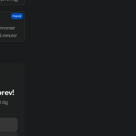
Populär
nnonser 
å minuter
brev!
 dig 