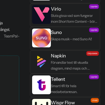
processen blir enklare, tydligare 
Upptäck
Virlo
och mindre tidskrävande.
Sluta gissa vad som fungerar 
inom Short form Content – börja 
a 
spåra det.
rångel.
Upptäck
Suno
TeamPal ›
Skapa musik – med Suno AI!
Erbjudande
Napkin
Förvandlar text till visuella 
diagram, mind maps och 
infographics på några sekunder.
Upptäck
Tellent
Smart HR för hela 
medarbetarresan.
Utvald
Wispr Flow