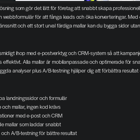
sning som gör det lätt för företag att snabbt skapa professionell
 webbformulär för att fånga leads och öka konverteringar. Med ett 
nssnitt och ett stort urval färdiga mallar kan du bygga sidor utan 
smidigt ihop med e-postverktyg och CRM-system så att kampanje
 effektivt. Alla mallar är mobilanpassade och optimerade för sna
gda analyser plus A/B-testning hjälper dig att förbättra resultat ö
pa landningssidor och formulär
 och mallar, ingen kod krävs
rationer med e-post och CRM
e mallar som laddar snabbt
och A/B-testning för bättre resultat