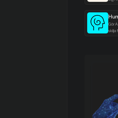
Hum
Gör AI
skilja