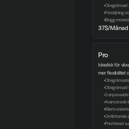
 Obegränsad 
 Försäljning o
 Blogg-moneta
37$/Månad
Pro
Idealisk för vä
mer flexibilitet 
 Obegränsade
 Obegränsad t
 3 anpassad
 Avancerade i
 Klient-under
 Omfattande 
 Prioriterad s