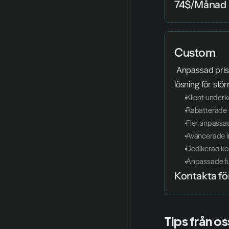
74$/Månad
Custom
 Anpassad prissättning. Skräddarsydd 
lösning för stör
 Klient-under
 Rabatterade 
 Fler anpass
 Avancerade i
 Dedikerad k
 Anpassade fu
Kontakta för
Tips från os