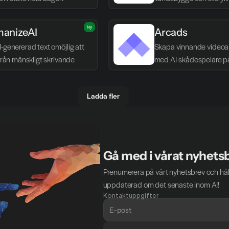
Ny
anizeAI
Arcads
-genererad text omöjlig att 
Skapa vinnande videoa
 från mänskligt skrivande
med AI-skådespelare p
Ladda fler
Gå med i vårat nyhets
Prenumerera på vårt nyhetsbrev och håll
uppdaterad om det senaste inom AI!
Kontaktuppgifter