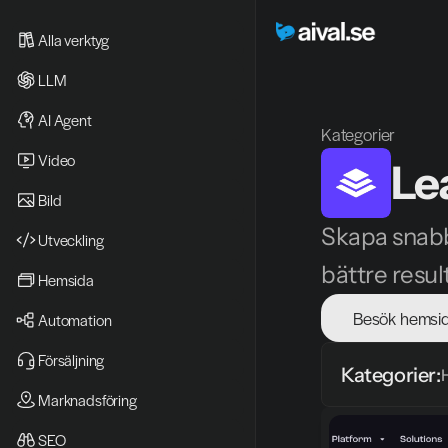
Alla verktyg
LLM
AI Agent
Kategorier
Video 
Le
Bild
Skapa snabbt
Utveckling
bättre resul
Hemsida
Besök hemsi
Automation
Försäljning
Kategorier:
Marknadsföring
SEO