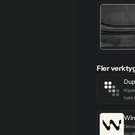
Fler verkty
Dup
Kopie
helst 
Win
Den ag
dig i 