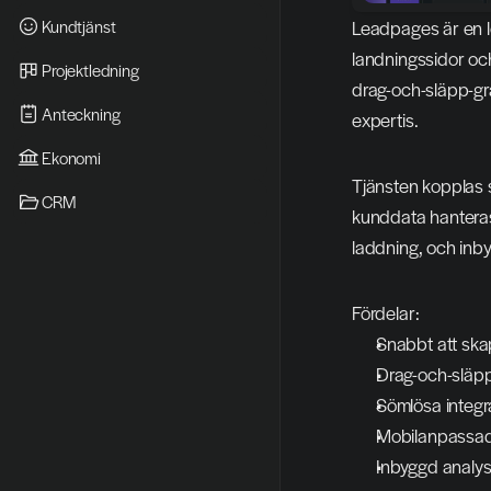
Kundtjänst
Leadpages är en lö
landningssidor och
Projektledning
drag-och-släpp-grä
Anteckning
expertis.
Ekonomi
Tjänsten kopplas 
CRM
kunddata hanteras
laddning, och inbyg
Fördelar:
Snabbt att ska
Drag-och-släpp
Sömlösa integ
Mobilanpassad
Inbyggd analys 