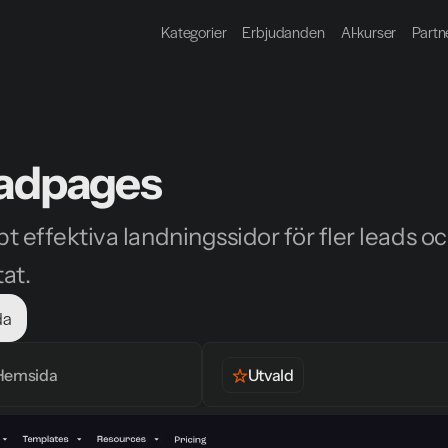
Kategorier
Erbjudanden
AI-kurser
Partn
adpages
 effektiva landningssidor för fler leads oc
tat.
da
Hemsida
Utvald