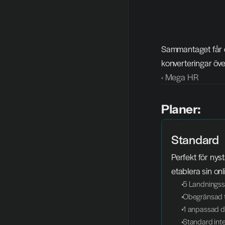
Sammantaget får du
konverteringar öve
‹ Mega HR
Planer:
Standard
Perfekt för nyst
etablera sin onl
 5 Landningss
 Obegränsad t
 1 anpassad
 Standard int