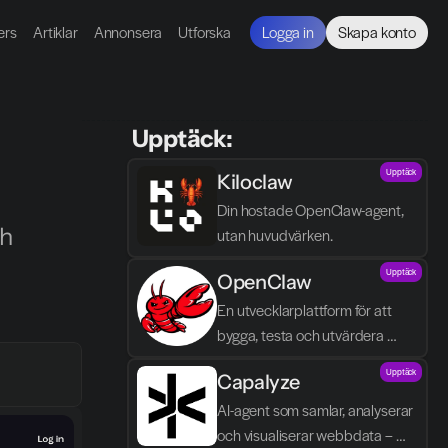
ers
Artiklar
Annonsera
Utforska
Logga in
Skapa konto
 Upptäck:
Upptäck
Kiloclaw
Din hostade OpenClaw-agent, 
h 
utan huvudvärken.
Upptäck
OpenClaw
En utvecklarplattform för att 
bygga, testa och utvärdera 
autonoma AI-agenter med fokus 
Upptäck
Capalyze
på kontroll och agent-logik.
AI-agent som samlar, analyserar 
och visualiserar webbdata – 