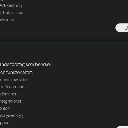
A/B-testning
ch betalningar
risering
U
xande företag som behöver 
och funktionalitet.
 landningssidor
rafik och leads
e domäner
ntegrationer
konton
analysverktyg
upport