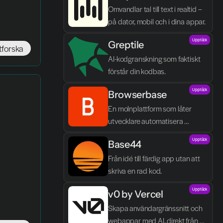
Omvandlar tal till text i realtid – 
på dator, mobil och i dina appar.
Upptäck
Greptile 
tforska
AI-kodgranskning som faktiskt 
förstår din kodbas.
Upptäck
Browserbase
En molnplattform som låter 
utvecklare automatisera 
webbläsaruppgifter och bygga 
Upptäck
Base44
AI-agenter utan egen 
infrastruktur.
Från idé till färdig app utan att 
skriva en rad kod.
Upptäck
v0 by Vercel
Skapa användargränssnitt och 
webappar med AI, direkt från 