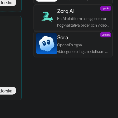
tforska
textbeskrivningar.
Upptäck
Zorq AI 
En AI-plattform som genererar 
högkvalitativa bilder och videor 
direkt från text och idéer.
Upptäck
Sora
OpenAI´s egna 
videogenereringsmodell som 
skapar realistiska scener, dialog 
och ljud direkt från text.
tforska