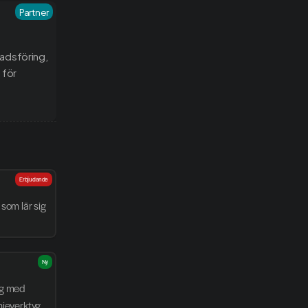
Partner
adsföring, 
för 
Erbjudande
som lär sig 
Ny
g med 
njeverktyg