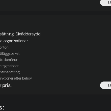
U
re organisationer.
konton
tilläggspaket
ade domäner
ntegrationer
ontohantering
nktioner efter behov
 pris.
U
s: