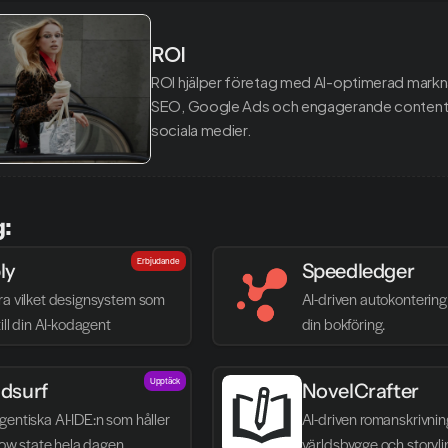
ROI
ROI hjälper företag med AI-optimerad markn
SEO, Google Ads och engagerande content 
sociala medier.
g:
Erbjudande
ly
Speedledger
ra vilket designsystem som 
AI-driven autokontering 
till din AI-kodagent
din bokföring.
Upptäck
dsurf
NovelCrafter
entiska AI-IDE:n som håller 
AI-driven romanskrivnin
flow state hela dagen
världsbygge och storyli