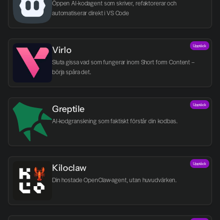
Öppen AI-kodagent som skriver, refaktorerar och 
automatiserar direkt i VS Code
Upptäck
Virlo
Sluta gissa vad som fungerar inom Short form Content – 
börja spåra det.
Upptäck
Greptile 
AI-kodgranskning som faktiskt förstår din kodbas.
Upptäck
Kiloclaw
Din hostade OpenClaw-agent, utan huvudvärken.