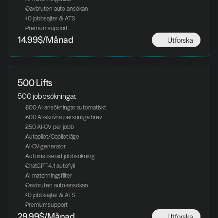
Oavbruten auto-ansökan
10 jobbsajter & ATS
Premiumsupport
Utforska
14.99$/Månad
500 Lifts
500 jobbsökningar. 
500 AI-ansökningar automatiskt
500 AI-skrivna personliga brev
250 AI-CV per jobb
Autopilot/Copilot-läge
AI-CV-generator
Automatiserad jobbsökning
ChatGPT-4.1 autofyll
AI-matchningsfilter
Oavbruten auto-ansökan
10 jobbsajter & ATS
Premiumsupport
Utforska
29.99$/Månad