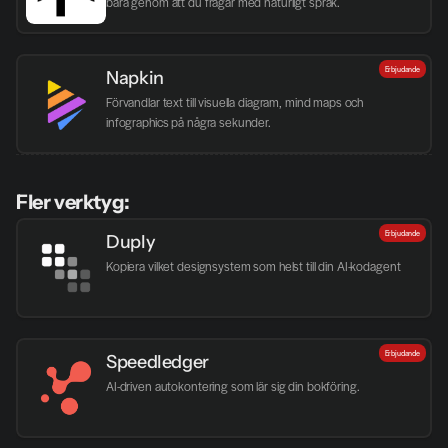
bara genom att du frågar med naturligt språk.
Erbjudande
Napkin
Förvandlar text till visuella diagram, mind maps och 
infographics på några sekunder.
Fler verktyg:
Erbjudande
Duply
Kopiera vilket designsystem som helst till din AI-kodagent
Erbjudande
Speedledger
AI-driven autokontering som lär sig din bokföring.