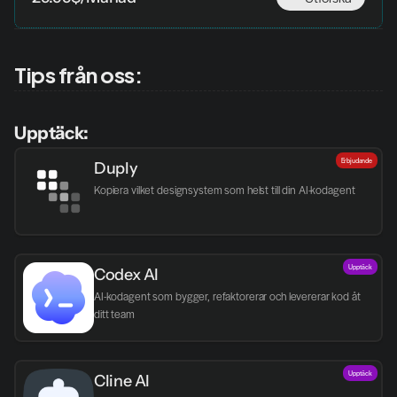
Tips från oss:
Upptäck:
Erbjudande
Duply
Kopiera vilket designsystem som helst till din AI-kodagent
Upptäck
Codex AI
AI-kodagent som bygger, refaktorerar och levererar kod åt 
ditt team
Upptäck
Cline AI