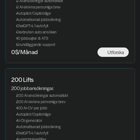
3 AI-ansökningar automatiskt
3 AI-skrivna personliga brev
Autopilot/Copilot-läge
Automatiserad jobbsökning
ChatGPT-4.1 autofyll
Oavbruten auto-ansökan
10 jobbsajter & ATS
Grundläggande support
Utforska
0$/Månad
200 Lifts
200 jobbansökningar.
200 AI-ansökningar automatiskt
200 AI-skrivna personliga brev
100 AI-CV per jobb
Autopilot/Copilot-läge
AI-CV-generator
Automatiserad jobbsökning
ChatGPT-4.1 autofyll
AI-matchningsfilter