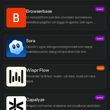
Upptäck
Browserbase
En molnplattform som låter utvecklare automatisera 
webbläsaruppgifter och bygga AI-agenter utan egen 
infrastruktur.
Upptäck
Sora
OpenAI´s egna videogenereringsmodell som skapar 
realistiska scener, dialog och ljud direkt från text.
Utvald
Wispr Flow
Omvandlar tal till text i realtid – på dator, mobil och i dina 
appar.
Upptäck
Capalyze
AI-agent som samlar, analyserar och visualiserar webbdata – 