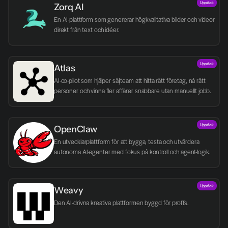
Upptäck
Zorq AI 
En AI-plattform som genererar högkvalitativa bilder och videor 
direkt från text och idéer.
Upptäck
Atlas
AI-co-pilot som hjälper säljteam att hitta rätt företag, nå rätt 
personer och vinna fler affärer snabbare utan manuellt jobb.
Upptäck
OpenClaw
En utvecklarplattform för att bygga, testa och utvärdera 
autonoma AI-agenter med fokus på kontroll och agent-logik.
Upptäck
Weavy
Den AI-drivna kreativa plattformen byggd för proffs.