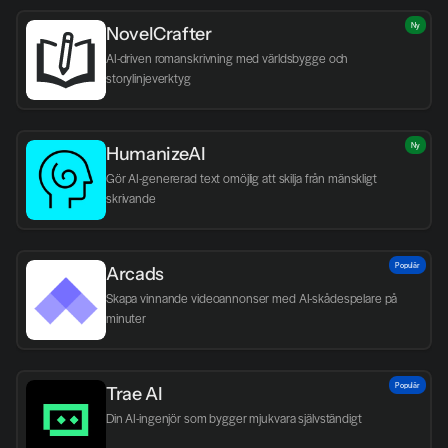
Ny
NovelCrafter
AI-driven romanskrivning med världsbygge och 
storylinjeverktyg
Ny
HumanizeAI
Gör AI-genererad text omöjlig att skilja från mänskligt 
skrivande
Populär
Arcads
Skapa vinnande videoannonser med AI-skådespelare på 
minuter
Populär
Trae AI
Din AI-ingenjör som bygger mjukvara självständigt