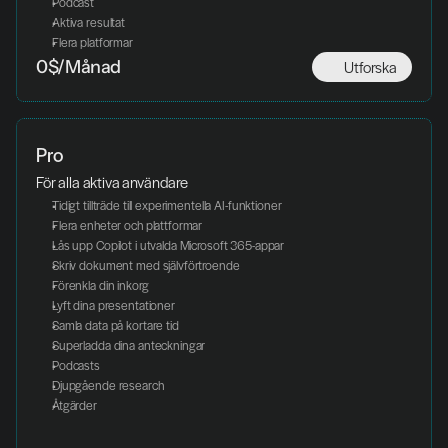
Podcast
Aktiva resultat
Flera platformar
Utforska
0$/Månad
Pro
För alla aktiva användare
Tidigt tillträde till experimentella AI-funktioner
Flera enheter och plattformar
Lås upp Copilot i utvalda Microsoft 365-appar
Skriv dokument med självförtroende
Förenkla din inkorg
Lyft dina presentationer
Samla data på kortare tid
Superladda dina anteckningar
Podcasts
Djupgående research
Åtgärder