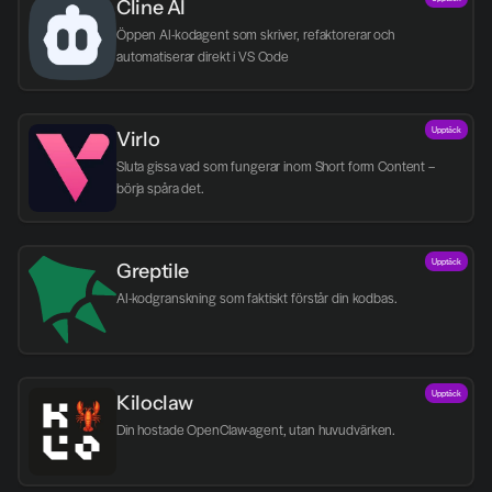
Cline AI
Öppen AI-kodagent som skriver, refaktorerar och 
automatiserar direkt i VS Code
Upptäck
Virlo
Sluta gissa vad som fungerar inom Short form Content – 
börja spåra det.
Upptäck
Greptile 
AI-kodgranskning som faktiskt förstår din kodbas.
Upptäck
Kiloclaw
Din hostade OpenClaw-agent, utan huvudvärken.