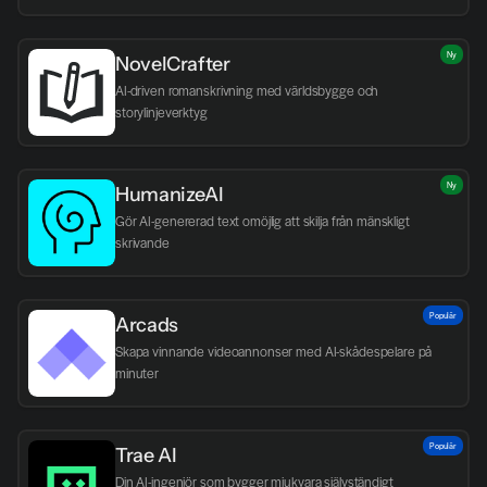
Ny
NovelCrafter
AI-driven romanskrivning med världsbygge och 
storylinjeverktyg
Ny
HumanizeAI
Gör AI-genererad text omöjlig att skilja från mänskligt 
skrivande
Populär
Arcads
Skapa vinnande videoannonser med AI-skådespelare på 
minuter
Populär
Trae AI
Din AI-ingenjör som bygger mjukvara självständigt