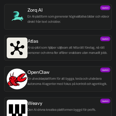
Upptäck
Zorq AI 
En AI-plattform som genererar högkvalitativa bilder och videor 
direkt från text och idéer.
Upptäck
Atlas
AI-co-pilot som hjälper säljteam att hitta rätt företag, nå rätt 
personer och vinna fler affärer snabbare utan manuellt jobb.
Upptäck
OpenClaw
En utvecklarplattform för att bygga, testa och utvärdera 
autonoma AI-agenter med fokus på kontroll och agent-logik.
Upptäck
Weavy
Den AI-drivna kreativa plattformen byggd för proffs.