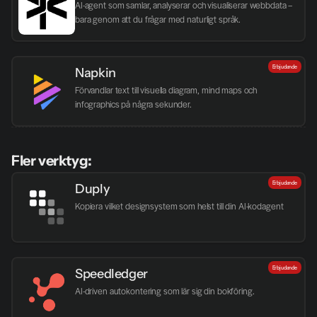
AI-agent som samlar, analyserar och visualiserar webbdata – 
bara genom att du frågar med naturligt språk.
Erbjudande
Napkin
Förvandlar text till visuella diagram, mind maps och 
infographics på några sekunder.
Fler verktyg:
Erbjudande
Duply
Kopiera vilket designsystem som helst till din AI-kodagent
Erbjudande
Speedledger
AI-driven autokontering som lär sig din bokföring.