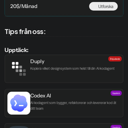
Utforska
20$/Månad
Tips från oss:
Upptäck:
Erbjudande
Duply
Kopiera vilket designsystem som helst till din AI-kodagent
Upptäck
Codex AI
AI-kodagent som bygger, refaktorerar och levererar kod åt 
ditt team
Upptäck