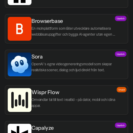
Upptäck
Browserbase
En molnplattform som låter utvecklare automatisera 
webbläsaruppgifter och bygga AI-agenter utan egen 
infrastruktur.
Upptäck
Sora
OpenAI´s egna videogenereringsmodell som skapar 
realistiska scener, dialog och ljud direkt från text.
Utvald
Wispr Flow
Omvandlar tal till text i realtid – på dator, mobil och i dina 
appar.
Upptäck
Capalyze