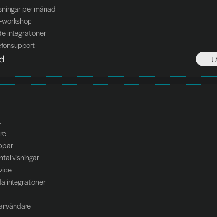
sningar per månad
-workshop
e integrationer
lefonsupport
d
U
.
re
ppar
tal visningar
vice
 integrationer
tanvändare