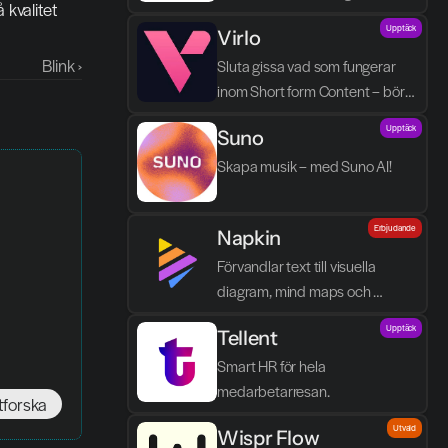
valitet 
processen blir enklare, tydligare 
Upptäck
Virlo
och mindre tidskrävande.
Blink ›
Sluta gissa vad som fungerar 
inom Short form Content – börja 
spåra det.
Upptäck
Suno
Skapa musik – med Suno AI!
Erbjudande
Napkin
Förvandlar text till visuella 
diagram, mind maps och 
infographics på några sekunder.
Upptäck
Tellent
Smart HR för hela 
medarbetarresan.
tforska
Utvald
Wispr Flow