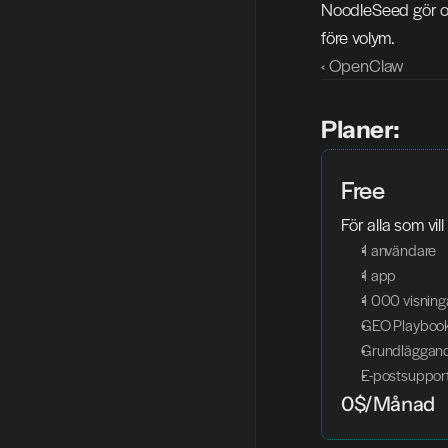
NoodleSeed gör ou
före volym.
‹ OpenClaw
Planer:
Free
För alla som vill
1 användare
1 app
1 000 visnin
GEO Playboo
Grundläggand
E-postsuppor
0$/Månad