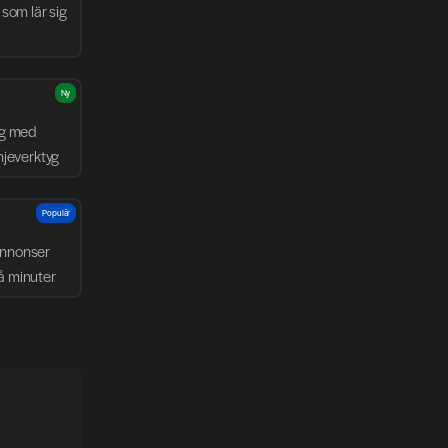
som lär sig 
Ny
g med 
njeverktyg
Populär
nnonser 
å minuter