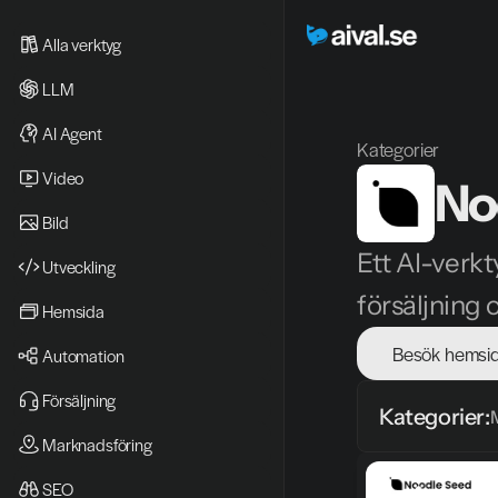
Alla verktyg
LLM
AI Agent
Kategorier
Video 
No
Bild
Ett AI-verk
Utveckling
försäljning 
Hemsida
Besök hemsi
Automation
Försäljning
Kategorier:
Marknadsföring
SEO