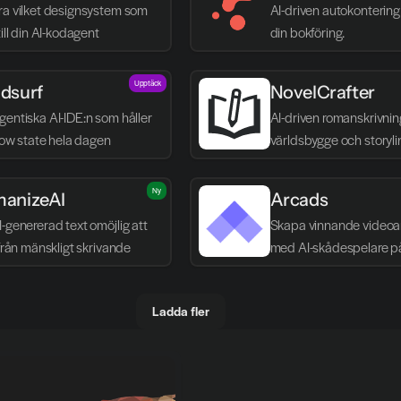
ra vilket designsystem som 
AI-driven autokontering 
till din AI-kodagent
din bokföring.
Upptäck
dsurf
NovelCrafter
entiska AI-IDE:n som håller 
AI-driven romanskrivnin
flow state hela dagen
världsbygge och storyli
Ny
anizeAI
Arcads
-genererad text omöjlig att 
Skapa vinnande videoa
 från mänskligt skrivande
med AI-skådespelare p
Ladda fler