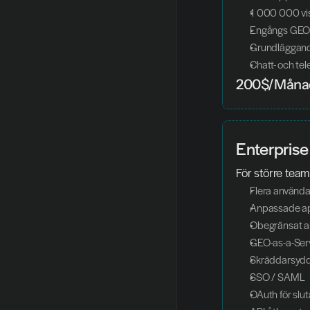
1 000 000 vi
Engångs GEO
Grundläggand
Chatt- och te
200$/Måna
Enterprise
För större team
Flera använda
Anpassade a
Obegränsat an
GEO-as-a-Ser
Skräddarsydda
SSO / SAML
OAuth för slu