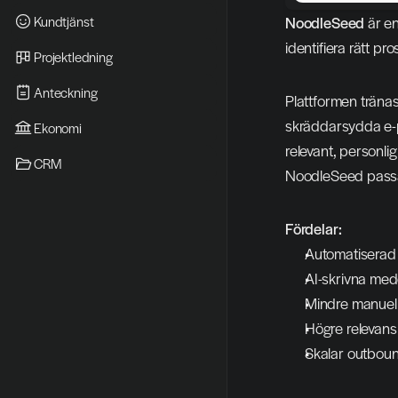
Kundtjänst
NoodleSeed
 är e
identifiera rätt p
Projektledning
Anteckning
Plattformen tränas
skräddarsydda e-p
Ekonomi
relevant, personli
CRM
NoodleSeed passar
Fördelar:
Automatiserad 
AI-skrivna me
Mindre manuell
Högre relevans
Skalar outboun