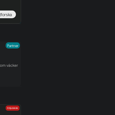
tforska
Partner
om väcker 
Erbjudande