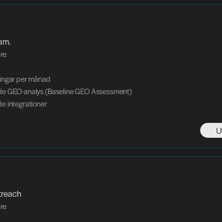
am. 
re
ingar per månad
e GEO-analys (Baseline GEO Assessment)
e integrationer
U
treach
re