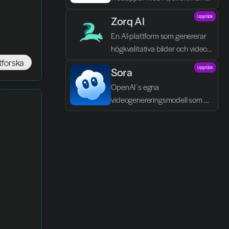
textbeskrivningar.
Upptäck
Zorq AI 
En AI-plattform som genererar 
högkvalitativa bilder och videor 
direkt från text och idéer.
tforska
Upptäck
Sora
OpenAI´s egna 
videogenereringsmodell som 
skapar realistiska scener, dialog 
och ljud direkt från text.