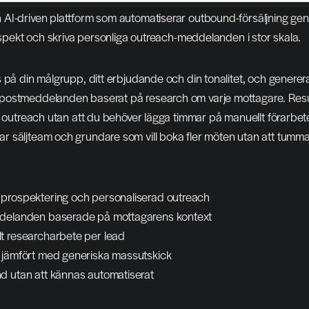
n AI-driven plattform som automatiserar outbound-försäljning gen
rospekt och skriva personliga outreach-meddelanden i stor skala.
 på din målgrupp, ditt erbjudande och din tonalitet, och generera
ostmeddelanden baserat på research om varje mottagare. Resulta
g outreach utan att du behöver lägga timmar på manuellt förarbete
 säljteam och grundare som vill boka fler möten utan att tumma 
prospektering och personaliserad outreach
ddelanden baserade på mottagarens kontext
t researcharbete per lead
 jämfört med generiska massutskick
d utan att kännas automatiserat