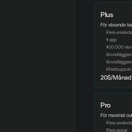
Plus
För växande te
Flera använda
1 app
100 000 visn
Grundläggand
Grundläggand
Chattsupport
20$/Månad
Pro
För maximal ou
Flera använda
Flera appar