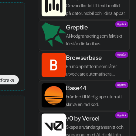
Omvandlar tal till text i realtid – 
på dator, mobil och i dina appar.
Upptäck
Greptile 
AI-kodgranskning som faktiskt 
förstår din kodbas.
Upptäck
Browserbase
En molnplattform som låter 
utvecklare automatisera 
tforska
webbläsaruppgifter och bygga 
Upptäck
Base44
AI-agenter utan egen 
infrastruktur.
Från idé till färdig app utan att 
skriva en rad kod.
Upptäck
v0 by Vercel
Skapa användargränssnitt och 
webappar med AI, direkt från 