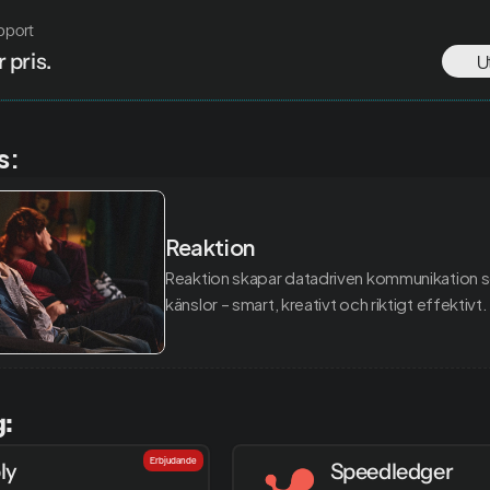
pport
 pris. 
U
s:
Reaktion
Reaktion skapar datadriven kommunikation s
känslor – smart, kreativt och riktigt effektivt.
g:
Erbjudande
ly
Speedledger