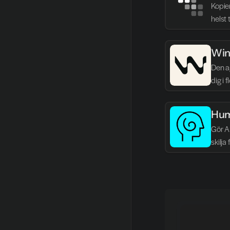
Kopie
helst 
Win
Den ag
dig i 
Hum
Gör AI
skilja