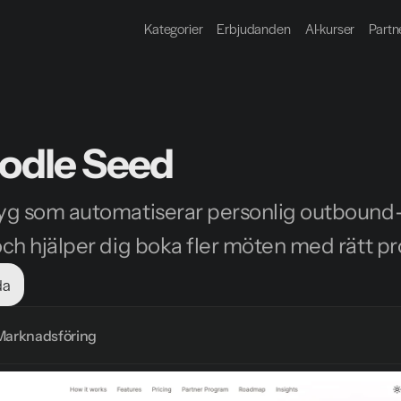
Kategorier
Erbjudanden
AI-kurser
Partn
odle Seed
tyg som automatiserar personlig outbound
och hjälper dig boka fler möten med rätt p
da
Marknadsföring