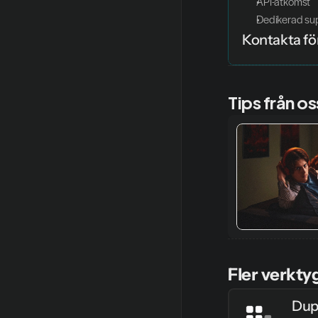
API-åtkomst
Dedikerad su
Kontakta för
Tips från os
Fler verkty
Dup