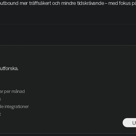
tbound mer träffsäkert och mindre tidskrävande – med fokus på k
 utforska. 
gar per månad
k
e integrationer
t
U