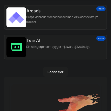
Populär
Arcads
Skapa vinnande videoannonser med AI-skådespelare på 
minuter
Populär
Trae AI
Din AI-ingenjör som bygger mjukvara självständigt
Ladda fler