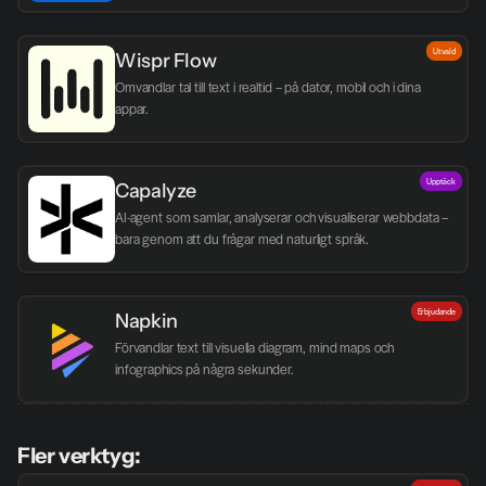
Utvald
Wispr Flow
Omvandlar tal till text i realtid – på dator, mobil och i dina 
appar.
Upptäck
Capalyze
AI-agent som samlar, analyserar och visualiserar webbdata – 
bara genom att du frågar med naturligt språk.
Erbjudande
Napkin
Förvandlar text till visuella diagram, mind maps och 
infographics på några sekunder.
Fler verktyg: