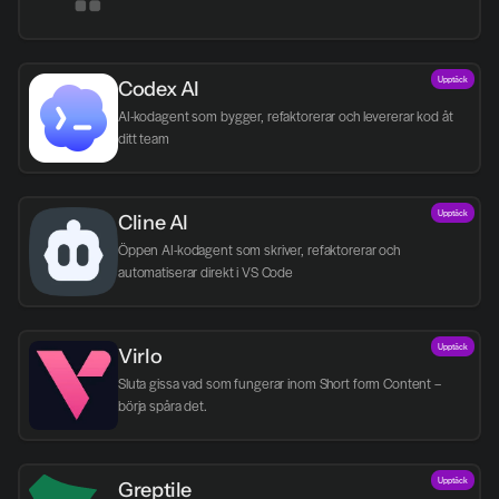
Upptäck
Codex AI
AI-kodagent som bygger, refaktorerar och levererar kod åt 
ditt team
Upptäck
Cline AI
Öppen AI-kodagent som skriver, refaktorerar och 
automatiserar direkt i VS Code
Upptäck
Virlo
Sluta gissa vad som fungerar inom Short form Content – 
börja spåra det.
Upptäck
Greptile 