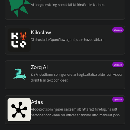
AI-kodgranskning som faktiskt förstår din kodbas.
Upptäck
Kiloclaw
Din hostade OpenClaw-agent, utan huvudvärken.
Upptäck
Zorq AI 
En AI-plattform som genererar högkvalitativa bilder och videor 
direkt från text och idéer.
Upptäck
Atlas
AI-co-pilot som hjälper säljteam att hitta rätt företag, nå rätt 
personer och vinna fler affärer snabbare utan manuellt jobb.