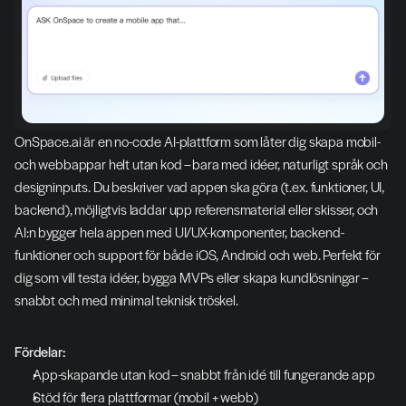
OnSpace.ai är en no-code AI-plattform som låter dig skapa mobil- 
och webbappar helt utan kod – bara med idéer, naturligt språk och 
designinputs. Du beskriver vad appen ska göra (t.ex. funktioner, UI, 
backend), möjligtvis laddar upp referensmaterial eller skisser, och 
AI:n bygger hela appen med UI/UX-komponenter, backend-
funktioner och support för både iOS, Android och web. Perfekt för 
dig som vill testa idéer, bygga MVPs eller skapa kundlösningar – 
snabbt och med minimal teknisk tröskel.
Fördelar:
App-skapande utan kod – snabbt från idé till fungerande app
Stöd för flera plattformar (mobil + webb)