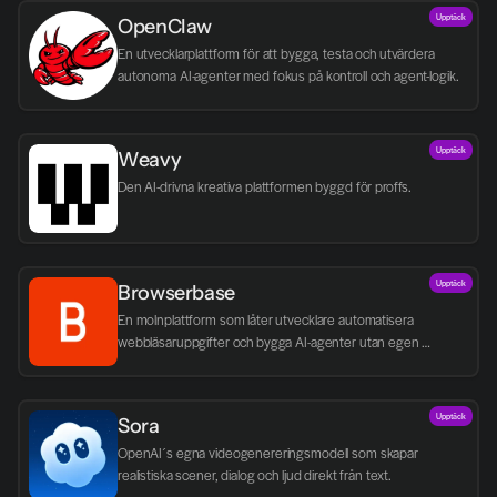
Upptäck
OpenClaw
En utvecklarplattform för att bygga, testa och utvärdera 
autonoma AI-agenter med fokus på kontroll och agent-logik.
Upptäck
Weavy
Den AI-drivna kreativa plattformen byggd för proffs.
Upptäck
Browserbase
En molnplattform som låter utvecklare automatisera 
webbläsaruppgifter och bygga AI-agenter utan egen 
infrastruktur.
Upptäck
Sora
OpenAI´s egna videogenereringsmodell som skapar 
realistiska scener, dialog och ljud direkt från text.