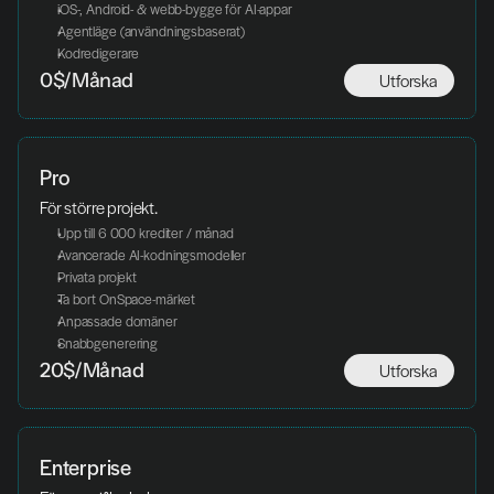
iOS-, Android- & webb-bygge för AI-appar
Agentläge (användningsbaserat)
Kodredigerare
Utforska
0$/Månad
Pro
För större projekt.
Upp till 6 000 krediter / månad
Avancerade AI-kodningsmodeller
Privata projekt
Ta bort OnSpace-märket
Anpassade domäner
Snabbgenerering
Utforska
20$/Månad
Enterprise