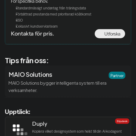
För specifika behov. 
Standardmässigt undantag från träningsdata
Förbättrad prestanda med prioriterad köåtkomst
SSO
Exklusivt kundserviceteam
Utforska
Kontakta för pris. 
Tips från oss:
MAIO Solutions
Partner
MAIO Solutions bygger intelligenta system till era 
verksamheter.
Upptäck:
Erbjudande
Duply
Kopiera vilket designsystem som helst till din AI-kodagent