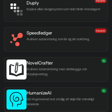
Erbjudande
Duply
Kopiera vilket designsystem som helst till din AI-kodagent
Erbjudande
Speedledger
AI-driven autokontering som lär sig din bokföring.
Ny
NovelCrafter
AI-driven romanskrivning med världsbygge och 
storylinjeverktyg
Ny
HumanizeAI
Gör AI-genererad text omöjlig att skilja från mänskligt 
skrivande