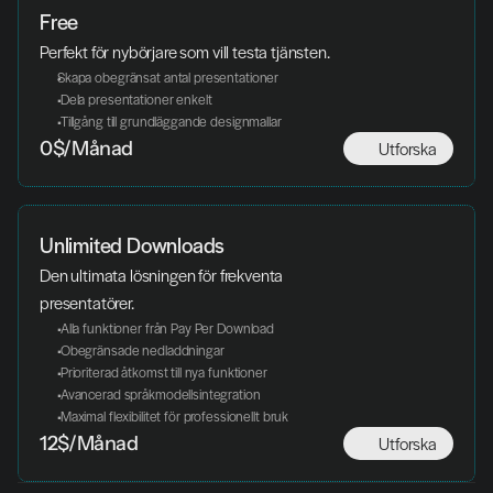
Free
Perfekt för nybörjare som vill testa tjänsten.
Skapa obegränsat antal presentationer
 Dela presentationer enkelt
 Tillgång till grundläggande designmallar
Utforska
0$/Månad
Unlimited Downloads
Den ultimata lösningen för frekventa 
presentatörer.
 Alla funktioner från Pay Per Download
 Obegränsade nedladdningar
 Prioriterad åtkomst till nya funktioner
 Avancerad språkmodellsintegration
 Maximal flexibilitet för professionellt bruk
Utforska
12$/Månad