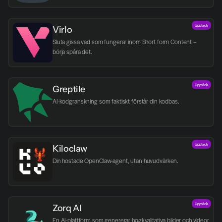
Upptäck
Virlo
Sluta gissa vad som fungerar inom Short form Content – 
börja spåra det.
Upptäck
Greptile 
AI-kodgranskning som faktiskt förstår din kodbas.
Upptäck
Kiloclaw
Din hostade OpenClaw-agent, utan huvudvärken.
Upptäck
Zorq AI 
En AI-plattform som genererar högkvalitativa bilder och videor 