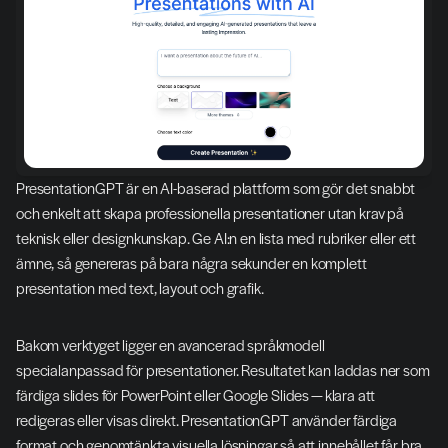
PresentationGPT är en AI-baserad plattform som gör det snabbt 
och enkelt att skapa professionella presentationer utan krav på 
teknisk eller designkunskap. Ge AI:n en lista med rubriker eller ett 
ämne, så genereras på bara några sekunder en komplett 
presentation med text, layout och grafik.
Bakom verktyget ligger en avancerad språkmodell 
specialanpassad för presentationer. Resultatet kan laddas ner som 
färdiga slides för PowerPoint eller Google Slides — klara att 
redigeras eller visas direkt. PresentationGPT använder färdiga 
format och genomtänkta visuella lösningar så att innehållet får bra 