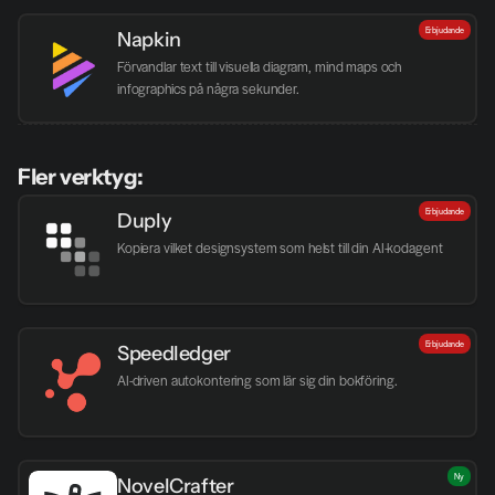
Erbjudande
Napkin
Förvandlar text till visuella diagram, mind maps och 
infographics på några sekunder.
Fler verktyg:
Erbjudande
Duply
Kopiera vilket designsystem som helst till din AI-kodagent
Erbjudande
Speedledger
AI-driven autokontering som lär sig din bokföring.
Ny
NovelCrafter