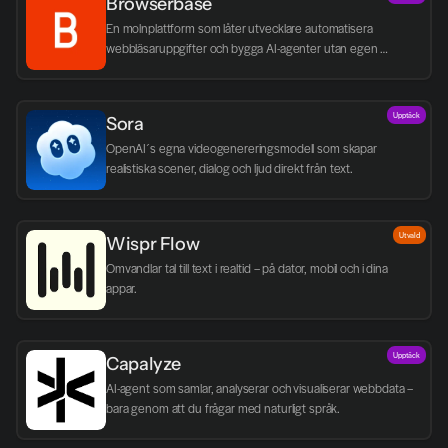
Browserbase
En molnplattform som låter utvecklare automatisera 
webbläsaruppgifter och bygga AI-agenter utan egen 
infrastruktur.
Upptäck
Sora
OpenAI´s egna videogenereringsmodell som skapar 
realistiska scener, dialog och ljud direkt från text.
Utvald
Wispr Flow
Omvandlar tal till text i realtid – på dator, mobil och i dina 
appar.
Upptäck
Capalyze
AI-agent som samlar, analyserar och visualiserar webbdata – 
bara genom att du frågar med naturligt språk.