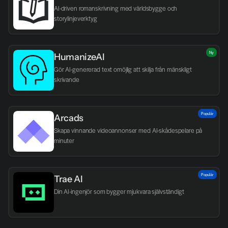
AI-driven romanskrivning med världsbygge och 
storylinjeverktyg
Ny
HumanizeAI
Gör AI-genererad text omöjlig att skilja från mänskligt 
skrivande
Populär
Arcads
Skapa vinnande videoannonser med AI-skådespelare på 
minuter
Populär
Trae AI
Din AI-ingenjör som bygger mjukvara självständigt