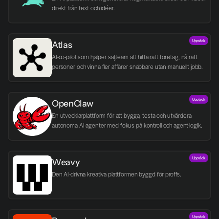
direkt från text och idéer.
Upptäck
Atlas
AI-co-pilot som hjälper säljteam att hitta rätt företag, nå rätt 
personer och vinna fler affärer snabbare utan manuellt jobb.
Upptäck
OpenClaw
En utvecklarplattform för att bygga, testa och utvärdera 
autonoma AI-agenter med fokus på kontroll och agent-logik.
Upptäck
Weavy
Den AI-drivna kreativa plattformen byggd för proffs.
Upptäck