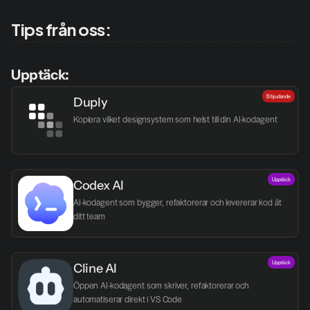
Tips från oss:
Upptäck:
Erbjudande
Duply
Kopiera vilket designsystem som helst till din AI-kodagent
Upptäck
Codex AI
AI-kodagent som bygger, refaktorerar och levererar kod åt 
ditt team
Upptäck
Cline AI
Öppen AI-kodagent som skriver, refaktorerar och 
automatiserar direkt i VS Code