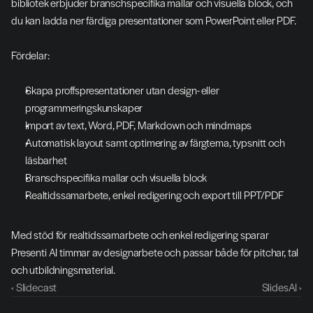
bibliotek erbjuder branschspecifika mallar och visuella block, och 
du kan ladda ner färdiga presentationer som PowerPoint eller PDF.
Fördelar:
Skapa proffspresentationer utan design- eller 
programmeringskunskaper
Import av text, Word, PDF, Markdown och mindmaps
Automatisk layout samt optimering av färgtema, typsnitt och 
läsbarhet
Branschspecifika mallar och visuella block
Realtidssamarbete, enkel redigering och export till PPT/PDF
Med stöd för realtidssamarbete och enkel redigering sparar 
Presenti AI timmar av designarbete och passar både för pitchar, tal 
och utbildningsmaterial.
‹ Slidecast
SlidesAI ›