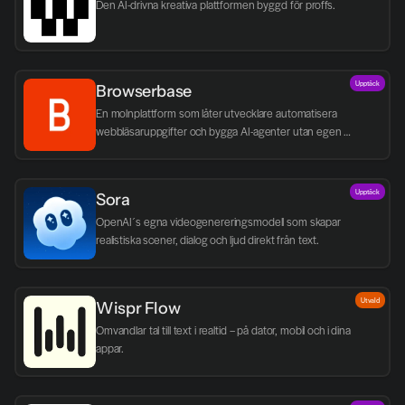
Den AI-drivna kreativa plattformen byggd för proffs.
Upptäck
Browserbase
En molnplattform som låter utvecklare automatisera 
webbläsaruppgifter och bygga AI-agenter utan egen 
infrastruktur.
Upptäck
Sora
OpenAI´s egna videogenereringsmodell som skapar 
realistiska scener, dialog och ljud direkt från text.
Utvald
Wispr Flow
Omvandlar tal till text i realtid – på dator, mobil och i dina 
appar.