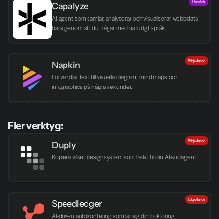
Upptäck
Capalyze
AI-agent som samlar, analyserar och visualiserar webbdata – 
bara genom att du frågar med naturligt språk.
Erbjudande
Napkin
Förvandlar text till visuella diagram, mind maps och 
infographics på några sekunder.
Fler verktyg:
Erbjudande
Duply
Kopiera vilket designsystem som helst till din AI-kodagent
Erbjudande
Speedledger
AI-driven autokontering som lär sig din bokföring.