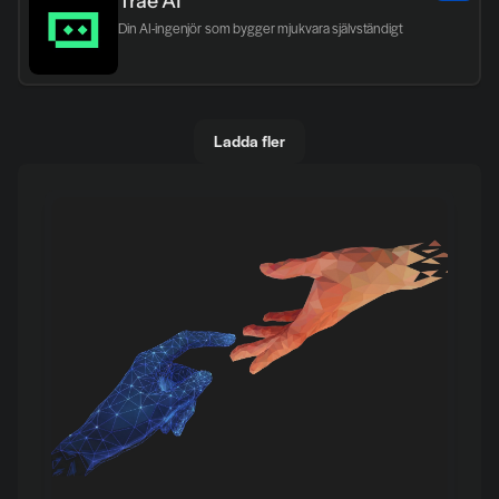
Trae AI
Din AI-ingenjör som bygger mjukvara självständigt
Ladda fler