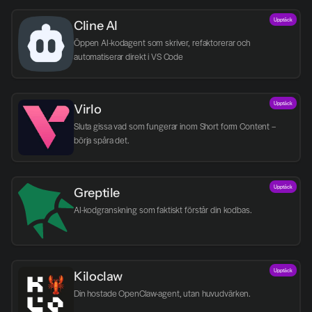
Upptäck
Cline AI
Öppen AI-kodagent som skriver, refaktorerar och 
automatiserar direkt i VS Code
Upptäck
Virlo
Sluta gissa vad som fungerar inom Short form Content – 
börja spåra det.
Upptäck
Greptile 
AI-kodgranskning som faktiskt förstår din kodbas.
Upptäck
Kiloclaw
Din hostade OpenClaw-agent, utan huvudvärken.