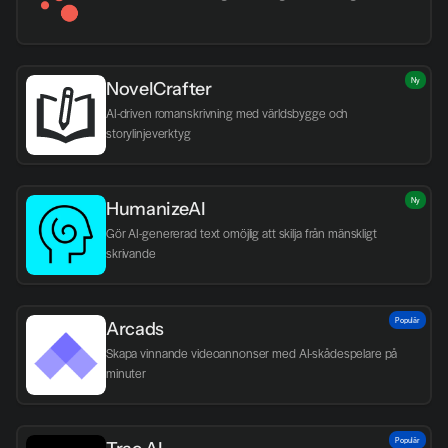
Ny
NovelCrafter
AI-driven romanskrivning med världsbygge och 
storylinjeverktyg
Ny
HumanizeAI
Gör AI-genererad text omöjlig att skilja från mänskligt 
skrivande
Populär
Arcads
Skapa vinnande videoannonser med AI-skådespelare på 
minuter
Populär