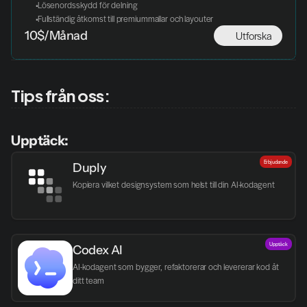
 Lösenordsskydd för delning
 Fullständig åtkomst till premiummallar och layouter
Utforska
10$/Månad
Tips från oss:
Upptäck:
Erbjudande
Duply
Kopiera vilket designsystem som helst till din AI-kodagent
Upptäck
Codex AI
AI-kodagent som bygger, refaktorerar och levererar kod åt 
ditt team