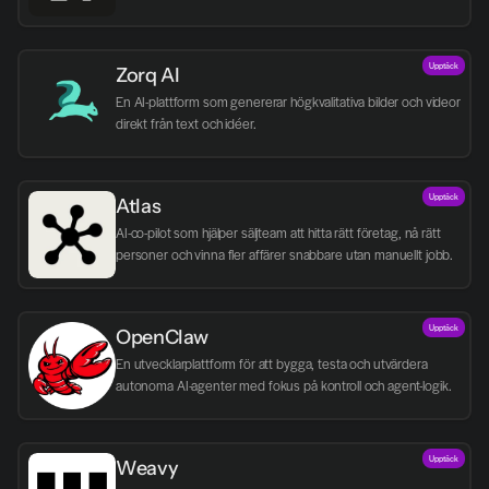
Upptäck
Zorq AI 
En AI-plattform som genererar högkvalitativa bilder och videor 
direkt från text och idéer.
Upptäck
Atlas
AI-co-pilot som hjälper säljteam att hitta rätt företag, nå rätt 
personer och vinna fler affärer snabbare utan manuellt jobb.
Upptäck
OpenClaw
En utvecklarplattform för att bygga, testa och utvärdera 
autonoma AI-agenter med fokus på kontroll och agent-logik.
Upptäck
Weavy