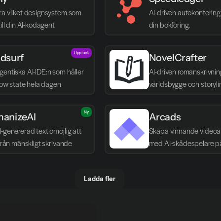
ra vilket designsystem som 
AI-driven autokontering 
till din AI-kodagent
din bokföring.
Upptäck
dsurf
NovelCrafter
entiska AI-IDE:n som håller 
AI-driven romanskrivnin
flow state hela dagen
världsbygge och storyli
Ny
anizeAI
Arcads
-genererad text omöjlig att 
Skapa vinnande videoa
 från mänskligt skrivande
med AI-skådespelare p
Ladda fler