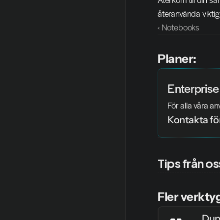
återanvända vikti
‹ Notebooks
Planer:
Enterprise
För alla våra a
Kontakta för
Tips från os
Fler verkty
Dup