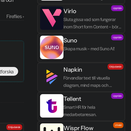
processen blir enklare, tydligare 
Upptäck
Virlo
och mindre tidskrävande.
Fireflies ›
Sluta gissa vad som fungerar 
inom Short form Content – börja 
spåra det.
Upptäck
Suno
Skapa musik – med Suno AI!
Erbjudande
Napkin
tforska
Förvandlar text till visuella 
diagram, mind maps och 
infographics på några sekunder.
Upptäck
Tellent
Smart HR för hela 
medarbetarresan.
Utvald
Wispr Flow
Erbjudande