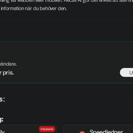
g information när du behöver den.
nvändare. 
 pris.
U
s:
g:
Erbjudande
ly
Speedledger