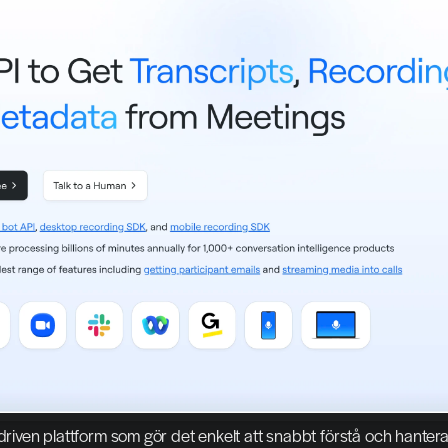
-driven plattform som gör det enkelt att snabbt förstå och hantera 