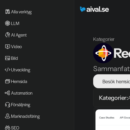
Alla verktyg
LLM
AI Agent
Kategorier
Video 
Re
Bild
Sammanfatta
Utveckling
Besök hemsi
Hemsida
Automation
Kategorier:
Försäljning
Marknadsföring
SEO