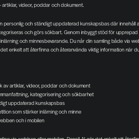
 artiklar, videor, poddar och dokument.
n personlig och ständigt uppdaterad kunskapsbas där innehåll a
egoriseras och görs sökbart. Genom inbyggt stöd för upprepad r
l inlärning och minnesbevarande. Du når din samling både via web
r det enkelt att återfinna och återanvända viktig information när d
k av artiklar, videor, poddar och dokument
manfattning, kategorisering och sökbarhet
ndigt uppdaterad kunskapsbas
ition som stärker inlärning och minne
 webben och i mobilen
mling via webben eller mobilen. Recall AI gör det enkelt att återfi