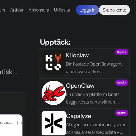
ers
Artiklar
Annonsera
Utforska
Logga in
Skapa konto
 Upptäck:
Upptäck
Kiloclaw
Din hostade OpenClaw-agent, 
tiskt.
utan huvudvärken.
Upptäck
OpenClaw
En utvecklarplattform för att 
bygga, testa och utvärdera 
autonoma AI-agenter med fokus 
Upptäck
Capalyze
på kontroll och agent-logik.
AI-agent som samlar, analyserar 
och visualiserar webbdata – 