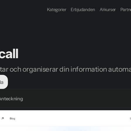
Kategorier
Erbjudanden
AI-kurser
Partn
call
r och organiserar din information automa
da
Anteckning