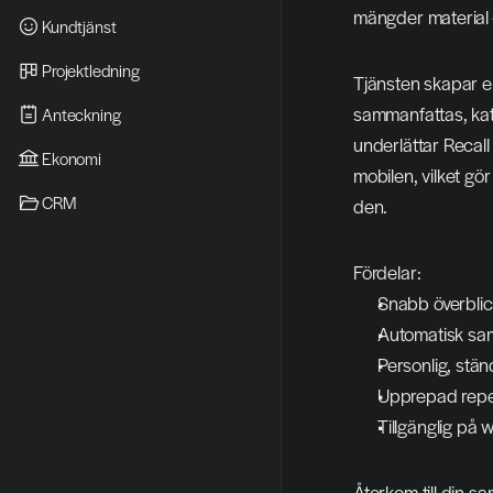
mängder material -
Kundtjänst
Projektledning
Tjänsten skapar e
sammanfattas, kat
Anteckning
underlättar Recal
Ekonomi
mobilen, vilket gö
CRM
den.
Fördelar:
Snabb överblic
Automatisk sam
Personlig, stä
Upprepad repet
Tillgänglig på
Återkom till din sa