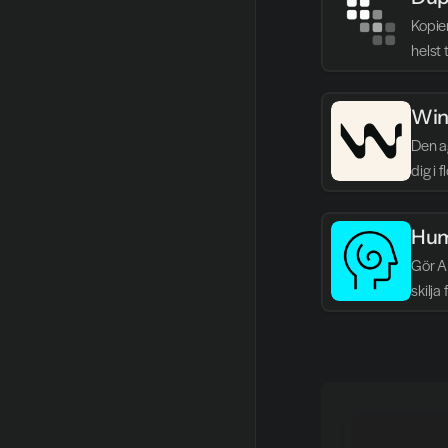
Kopie
helst 
Win
Den ag
dig i 
Hum
Gör AI
skilja