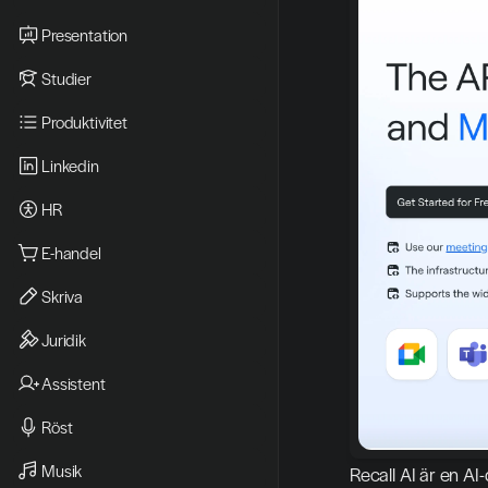
Presentation
Studier
Produktivitet
Linkedin
HR
E-handel
Skriva
Juridik
Assistent
Röst
Musik
Recall AI är en AI