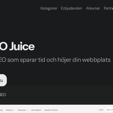
Kategorier
Erbjudanden
AI-kurser
Partn
O Juice
EO som sparar tid och höjer din webbplats 
da
SEO