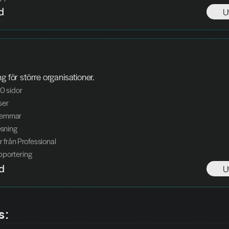
d
U
ng för större organisationer.
00 sidor
ser
lemmar
ösning
er från Professional
pportering
d
U
s: