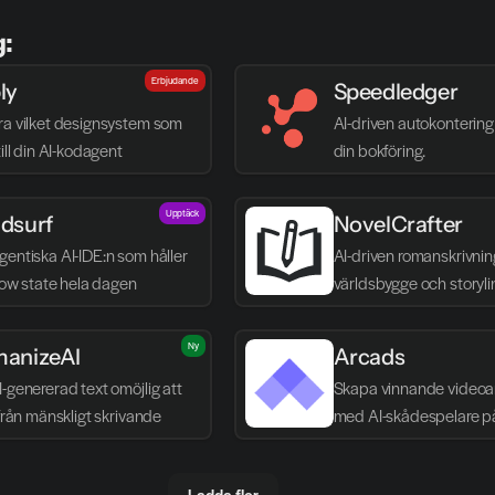
g:
Erbjudande
ly
Speedledger
ra vilket designsystem som 
AI-driven autokontering 
till din AI-kodagent
din bokföring.
Upptäck
dsurf
NovelCrafter
entiska AI-IDE:n som håller 
AI-driven romanskrivnin
flow state hela dagen
världsbygge och storyli
Ny
anizeAI
Arcads
-genererad text omöjlig att 
Skapa vinnande videoa
 från mänskligt skrivande
med AI-skådespelare p
Ladda fler