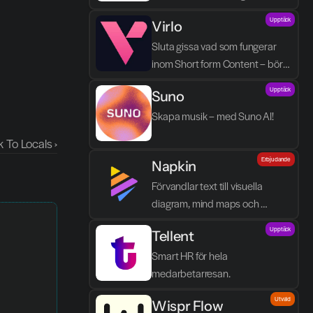
processen blir enklare, tydligare 
Upptäck
Virlo
och mindre tidskrävande.
Sluta gissa vad som fungerar 
inom Short form Content – börja 
spåra det.
Upptäck
Suno
Skapa musik – med Suno AI!
k To Locals ›
Erbjudande
Napkin
Förvandlar text till visuella 
diagram, mind maps och 
infographics på några sekunder.
Upptäck
Tellent
Smart HR för hela 
medarbetarresan.
Utvald
Wispr Flow