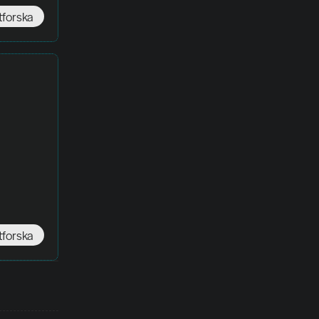
tforska
tforska