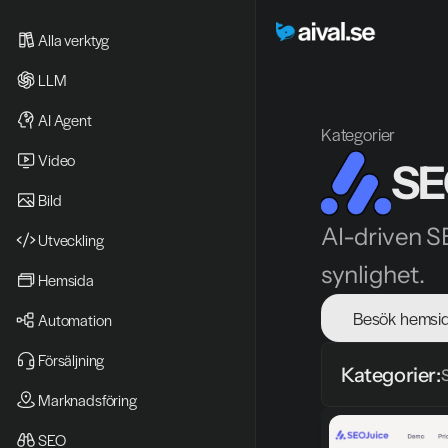
Alla verktyg
LLM
AI Agent
Kategorier
Video 
SE
Bild
AI-driven S
Utveckling
synlighet.
Hemsida
Besök hemsi
Automation
Försäljning
Kategorier:
Marknadsföring
SEO