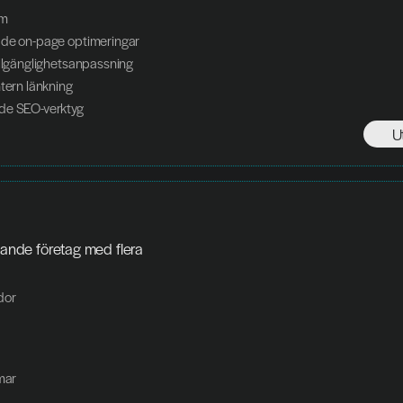
em
ade on-page optimeringar
illgänglighetsanpassning
ntern länkning
de SEO-verktyg
U
dor
mar