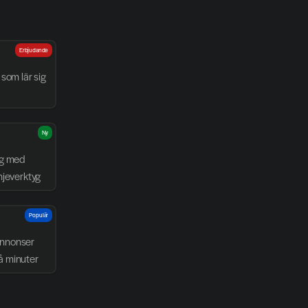
Erbjudande
som lär sig 
Ny
g med 
njeverktyg
Populär
nnonser 
å minuter