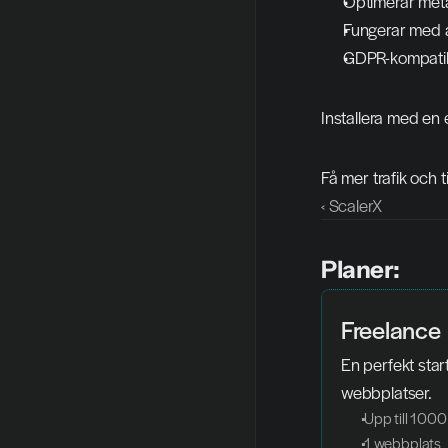
Optimerar meta
Fungerar med a
GDPR-kompatibe
Installera med en 
Få mer trafik och t
‹ ScalerX
Planer:
Freelance
En perfekt star
webbplatser.
 Upp till 1000
 1 webbplats