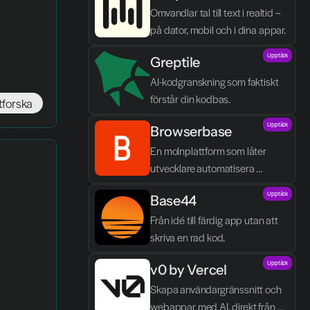
Omvandlar tal till text i realtid – 
på dator, mobil och i dina appar.
Upptäck
Greptile 
AI-kodgranskning som faktiskt 
förstår din kodbas.
tforska
Upptäck
Browserbase
En molnplattform som låter 
utvecklare automatisera 
webbläsaruppgifter och bygga 
Upptäck
Base44
AI-agenter utan egen 
infrastruktur.
Från idé till färdig app utan att 
skriva en rad kod.
Upptäck
v0 by Vercel
Skapa användargränssnitt och 
webappar med AI, direkt från 