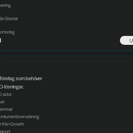
erering
rån Starter
ortering
d
U
 företag som behöver 
-lösningar.
0 sidor
ser
lemmar
konkurrentövervakning
er från Growth
upport