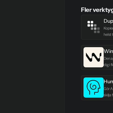
Fler verkty
Dup
Kopie
helst 
Win
Den ag
dig i 
Hum
Gör AI
skilja