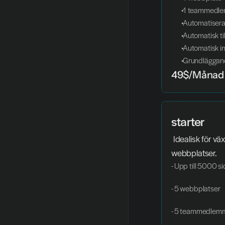
 1 teammedl
 Automatiser
 Automatisk t
 Automatisk i
 Grundläggan
49$/Månad
starter
 Idealisk för växande företag med flera 
webbplatser.
- Upp till 5000 si
- 5 webbplatser
- 5 teammedlem