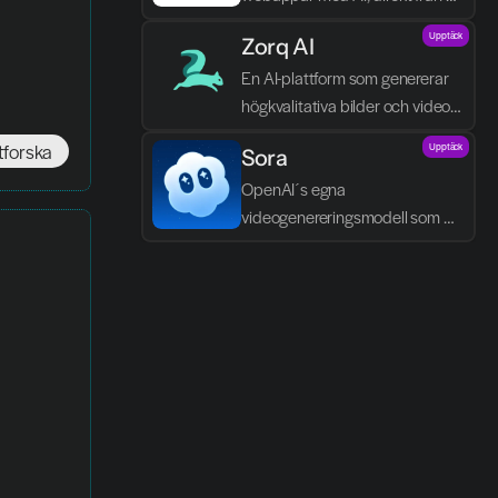
textbeskrivningar.
Upptäck
Zorq AI 
En AI-plattform som genererar 
högkvalitativa bilder och videor 
direkt från text och idéer.
tforska
Upptäck
Sora
OpenAI´s egna 
videogenereringsmodell som 
skapar realistiska scener, dialog 
och ljud direkt från text.