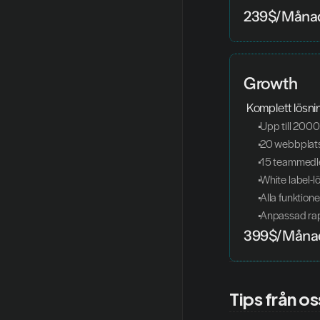
239$/Måna
Growth
 Komplett lösni
 Upp till 200
 20 webbplat
 15 teammed
 White label-l
 Alla funktion
 Anpassad ra
399$/Måna
Tips från os