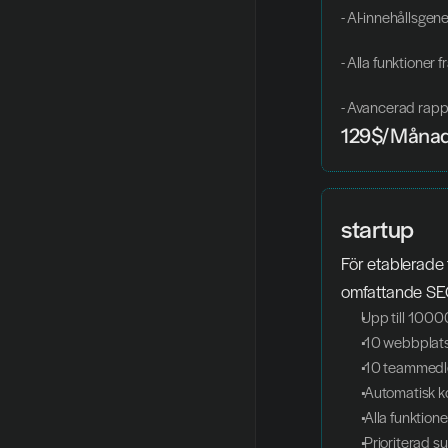
- AI-innehållsgen
- Alla funktioner f
- Avancerad rapp
129$/Måna
startup
För etablerade
omfattande SEO
Upp till 1000
 10 webbplat
 10 teammed
 Automatisk 
 Alla funktion
 Prioriterad s