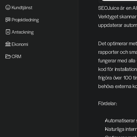
Kundtjänst
SEOJuice är en AI-
Verktyget skannar o
Projektledning
uppdaterar automat
Anteckning
Det optimerar meta
Ekonomi
rapporter och sma
CRM
fungerar med alla
kod för installati
frigöra över 100 t
behöva externa ko
Fördelar:
Automatiserar 
Naturliga inte