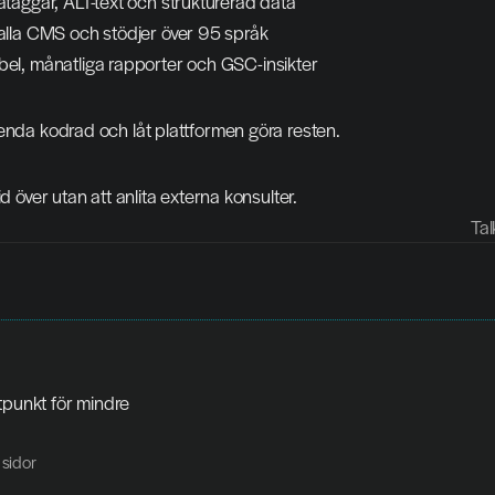
taggar, ALT-text och strukturerad data
lla CMS och stödjer över 95 språk
l, månatliga rapporter och GSC-insikter
enda kodrad och låt plattformen göra resten.
id över utan att anlita externa konsulter.
Tal
tpunkt för mindre 
 sidor