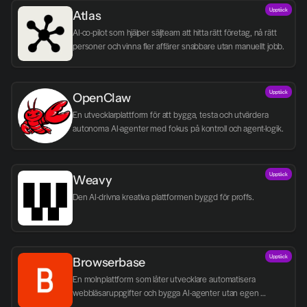
Upptäck
Atlas
AI-co-pilot som hjälper säljteam att hitta rätt företag, nå rätt 
personer och vinna fler affärer snabbare utan manuellt jobb.
Upptäck
OpenClaw
En utvecklarplattform för att bygga, testa och utvärdera 
autonoma AI-agenter med fokus på kontroll och agent-logik.
Upptäck
Weavy
Den AI-drivna kreativa plattformen byggd för proffs.
Upptäck
Browserbase
En molnplattform som låter utvecklare automatisera 
webbläsaruppgifter och bygga AI-agenter utan egen 
infrastruktur.