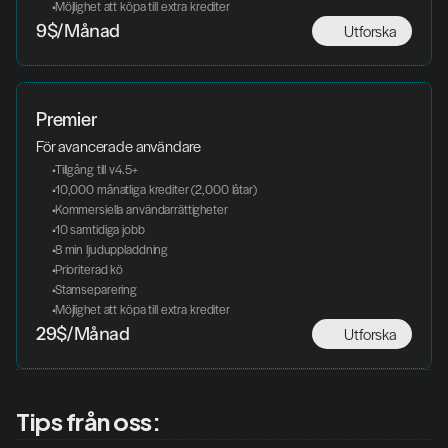
 Möjlighet att köpa till extra krediter
Utforska
9$/Månad
Premier
För avancerade användare
 Tillgång till v4.5+
 10,000 månatliga krediter (2,000 låtar)
 Kommersiella användarrättigheter
 10 samtidiga jobb
 8 min ljuduppladdning
 Prioriterad kö
 Stamseparering
 Möjlighet att köpa till extra krediter
Utforska
29$/Månad
Tips från oss: