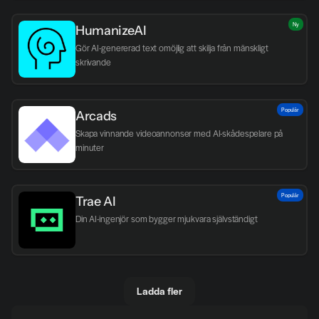
Ny
HumanizeAI
Gör AI-genererad text omöjlig att skilja från mänskligt 
skrivande
Populär
Arcads
Skapa vinnande videoannonser med AI-skådespelare på 
minuter
Populär
Trae AI
Din AI-ingenjör som bygger mjukvara självständigt
Ladda fler