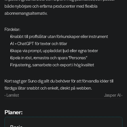
både nybörjare och erfarna producenter med flexibla 
abonnemangsalternativ.
Fördelar:
Snabbt till proffslåtar utan förkunskaper eller instrument
AI + ChatGPT för texter och titlar
Skapa via prompt, uppladdat ljud eller egna texter
Spela in röst, remastra och spara "Personas"
Finjustering, samarbete och export i hög kvalitet
Kort sagt ger Suno dig allt du behöver för att förvandla idéer till 
färdiga låtar snabbt och enkelt, direkt på webben.
‹ Lemlist
Jasper AI ›
Planer: