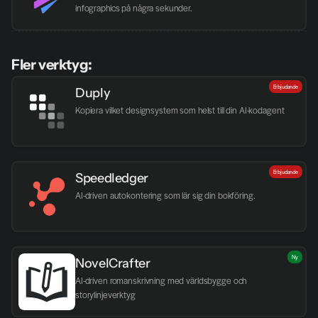
infographics på några sekunder.
Fler verktyg:
Erbjudande
Duply
Kopiera vilket designsystem som helst till din AI-kodagent
Erbjudande
Speedledger
AI-driven autokontering som lär sig din bokföring.
Ny
NovelCrafter
AI-driven romanskrivning med världsbygge och 
storylinjeverktyg