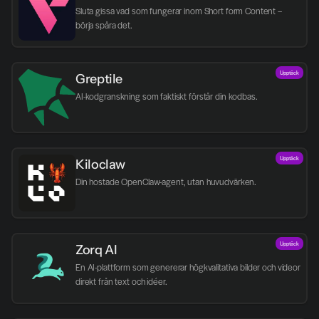
Sluta gissa vad som fungerar inom Short form Content – 
börja spåra det.
Upptäck
Greptile 
AI-kodgranskning som faktiskt förstår din kodbas.
Upptäck
Kiloclaw
Din hostade OpenClaw-agent, utan huvudvärken.
Upptäck
Zorq AI 
En AI-plattform som genererar högkvalitativa bilder och videor 
direkt från text och idéer.