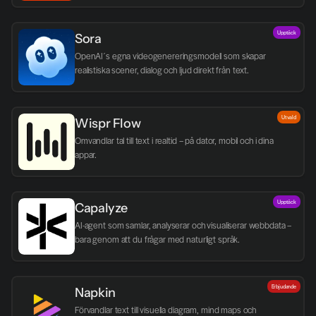
Upptäck
Sora
OpenAI´s egna videogenereringsmodell som skapar 
realistiska scener, dialog och ljud direkt från text.
Utvald
Wispr Flow
Omvandlar tal till text i realtid – på dator, mobil och i dina 
appar.
Upptäck
Capalyze
AI-agent som samlar, analyserar och visualiserar webbdata – 
bara genom att du frågar med naturligt språk.
Erbjudande
Napkin
Förvandlar text till visuella diagram, mind maps och 