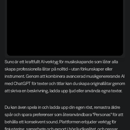
Suno är ett kraftfullt AI-verktyg för musikskapande som låter alla 
skapa professionella låtar på nolltid – utan förkunskaper eller 
instrument. Genom att kombinera avancerad musikgenererande AI 
med ChatGPT för texter och titlar kan du skapa originallåtar genom 
att skriva en beskrivning, ladda upp ljud eller använda egna texter.
Du kan även spela in och ladda upp din egen röst, remastra äldre 
spår och spara preferenser som återanvändbara "Personas" för att 
behålla ett konsekvent sound. Plattformen erbjuder verktyg för 
finjustering, samarbete och export i hög ljudkvalitet, och passar 