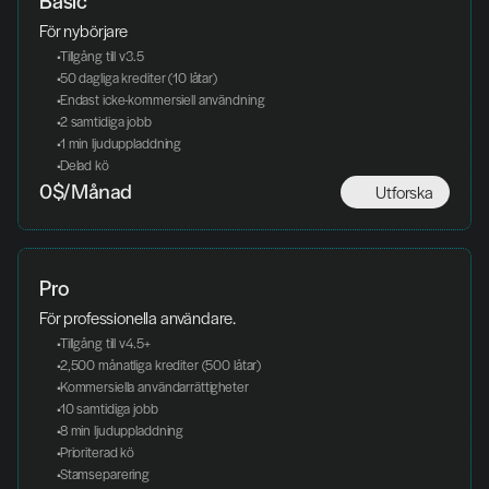
Basic
För nybörjare
 Tillgång till v3.5
 50 dagliga krediter (10 låtar)
 Endast icke-kommersiell användning
 2 samtidiga jobb
 1 min ljuduppladdning
 Delad kö
Utforska
0$/Månad
Pro
För professionella användare.
 Tillgång till v4.5+
 2,500 månatliga krediter (500 låtar)
 Kommersiella användarrättigheter
 10 samtidiga jobb
 8 min ljuduppladdning
 Prioriterad kö
 Stamseparering