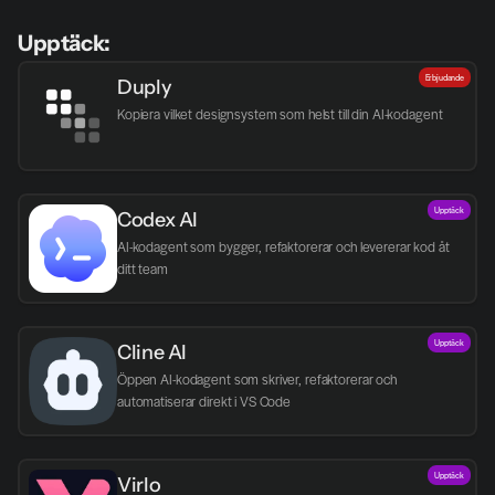
Upptäck:
Erbjudande
Duply
Kopiera vilket designsystem som helst till din AI-kodagent
Upptäck
Codex AI
AI-kodagent som bygger, refaktorerar och levererar kod åt 
ditt team
Upptäck
Cline AI
Öppen AI-kodagent som skriver, refaktorerar och 
automatiserar direkt i VS Code
Upptäck
Virlo