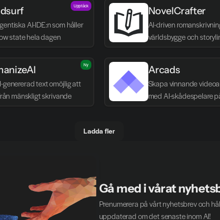
Upptäck
dsurf
NovelCrafter
entiska AI-IDE:n som håller 
AI-driven romanskrivnin
flow state hela dagen
världsbygge och storyli
Ny
anizeAI
Arcads
-genererad text omöjlig att 
Skapa vinnande videoa
 från mänskligt skrivande
med AI-skådespelare p
Ladda fler
Gå med i vårat nyhets
Prenumerera på vårt nyhetsbrev och håll
uppdaterad om det senaste inom AI!