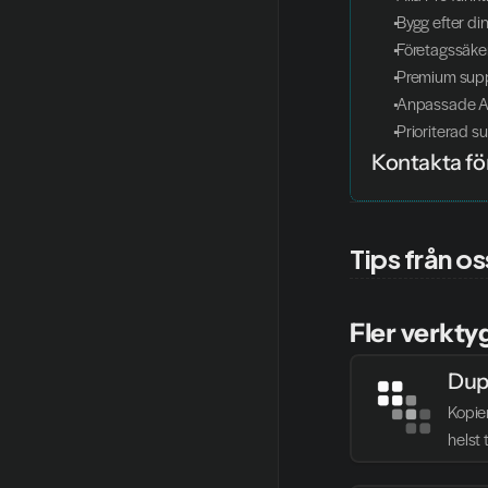
 Bygg efter di
 Företagssäke
 Premium supp
 Anpassade AI
 Prioriterad s
Kontakta för
Tips från os
Fler verkty
Dup
Kopie
helst 