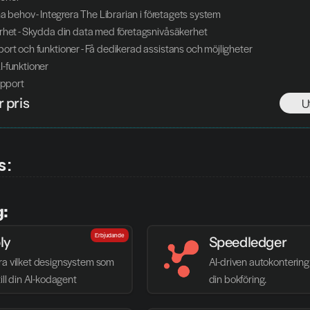
na behov - Integrera The Librarian i företagets system
rhet - Skydda din data med företagsnivåsäkerhet
ort och funktioner - Få dedikerad assistans och möjligheter
-funktioner
upport
 pris
U
s:
g:
Erbjudande
ly
Speedledger
ra vilket designsystem som 
AI-driven autokontering 
till din AI-kodagent
din bokföring.