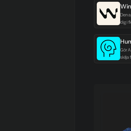
Win
Den ag
dig i 
Hum
Gör AI
skilja