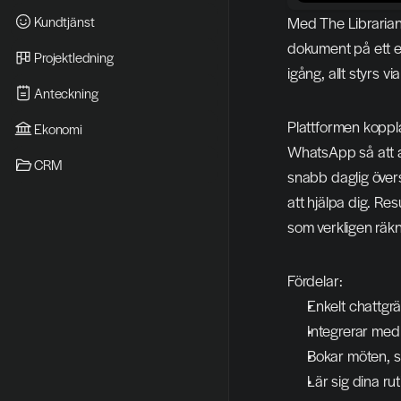
Kundtjänst
Med The Librarian 
dokument på ett en
Projektledning
igång, allt styrs v
Anteckning
Plattformen koppl
Ekonomi
WhatsApp så att as
CRM
snabb daglig övers
att hjälpa dig. Re
som verkligen räk
Fördelar:
Enkelt chattgrä
Integrerar med
Bokar möten, skr
Lär sig dina ru