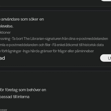
 användare som söker en 
plevelse.
nktioner
ssning - Ta bort The Librarian-signaturen från dina e-postmeddelanden
 gamla e-postmeddelanden och filer - Få enkel åtkomst till historisk data
förfrågningar - Inga hårda gränser för frågor eller påminnelser
ad
U
ör företag som behöver en 
assad till interna 
tioner