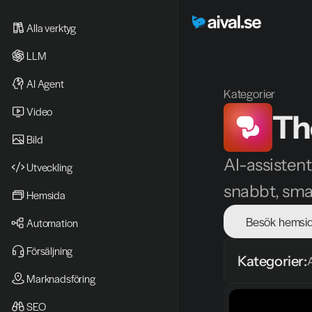
Alla verktyg
LLM
AI Agent
Kategorier
Video 
Th
Bild
AI-assisten
Utveckling
snabbt, sma
Hemsida
Besök hemsi
Automation
Försäljning
Kategorier:
Marknadsföring
SEO