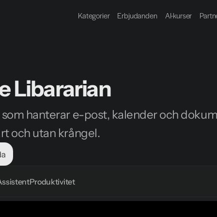
Kategorier
Erbjudanden
AI-kurser
Partn
e Libararian
t som hanterar e-post, kalender och dokum
rt och utan krångel.
da
Assistent
Produktivitet