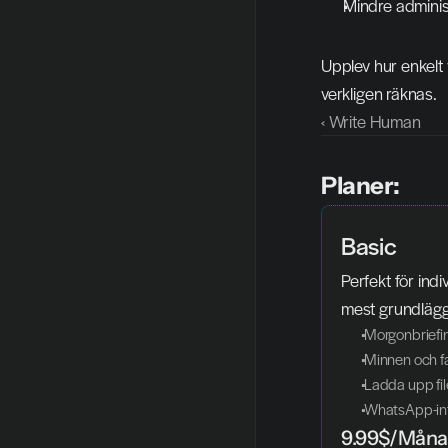
Mindre adminis
Upplev hur enkelt 
verkligen räknas.
‹ Write Human
Planer:
Basic
Perfekt för ind
mest grundlägg
 Morgonbriefi
 Minnen och f
 Ladda upp fil
 WhatsApp-in
9.99$/Mån