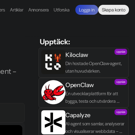
ers
Artiklar
Annonsera
Utforska
Logga in
Skapa konto
 Upptäck:
Upptäck
Kiloclaw
Din hostade OpenClaw-agent, 
ent – 
utan huvudvärken.
Upptäck
OpenClaw
En utvecklarplattform för att 
bygga, testa och utvärdera 
autonoma AI-agenter med fokus 
Upptäck
Capalyze
på kontroll och agent-logik.
AI-agent som samlar, analyserar 
och visualiserar webbdata – 