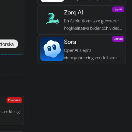
textbeskrivningar.
Upptäck
Zorq AI 
En AI-plattform som genererar 
högkvalitativa bilder och videor 
direkt från text och idéer.
Upptäck
Sora
tforska
OpenAI´s egna 
videogenereringsmodell som 
skapar realistiska scener, dialog 
och ljud direkt från text.
Erbjudande
som lär sig 