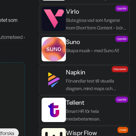
processen blir enklare, tydligare 
Upptäck
Virlo
och mindre tidskrävande.
etet som 
Sluta gissa vad som fungerar 
inom Short form Content – börja 
spåra det.
utomateed ›
Upptäck
Suno
Skapa musik – med Suno AI!
Erbjudande
Napkin
Förvandlar text till visuella 
diagram, mind maps och 
infographics på några sekunder.
Upptäck
Tellent
Smart HR för hela 
medarbetarresan.
Utvald
tforska
Wispr Flow