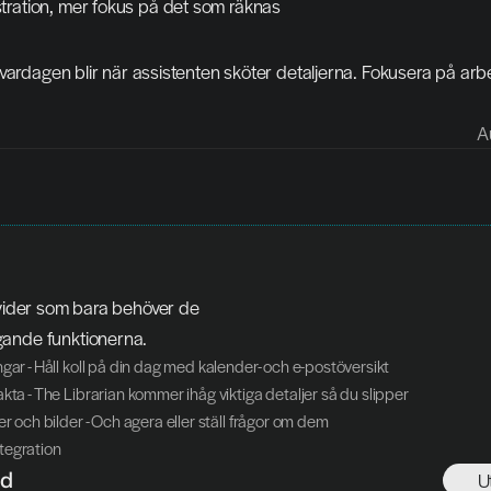
tration, mer fokus på det som räknas
vardagen blir när assistenten sköter detaljerna. Fokusera på arb
A
ivider som bara behöver de 
ande funktionerna.
ngar - Håll koll på din dag med kalender- och e-postöversikt
akta - The Librarian kommer ihåg viktiga detaljer så du slipper
er och bilder - Och agera eller ställ frågor om dem
tegration
ad
U