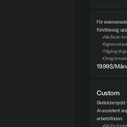
För avancerade
förstklassig up
 Alla Basic-fu
 Signaturanpa
 Tillgång till
 Obegränsade 
19.99$/Mån
Custom
Skräddarsydd f
AI-assistent anp
arbetsflöden.
 Alla Pro-funk