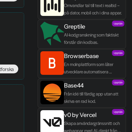
Omvandlar tal till text i realtid – 
på dator, mobil och i dina appar.
Upptäck
Greptile 
AI-kodgranskning som faktiskt 
förstår din kodbas.
Upptäck
Browserbase
En molnplattform som låter 
tforska
utvecklare automatisera 
webbläsaruppgifter och bygga 
Upptäck
Base44
AI-agenter utan egen 
infrastruktur.
Från idé till färdig app utan att 
skriva en rad kod.
Upptäck
v0 by Vercel
Skapa användargränssnitt och 
webappar med AI, direkt från 