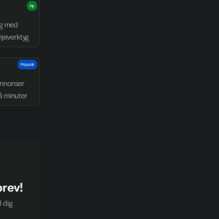
Ny
g med 
njeverktyg
Populär
nnonser 
å minuter
brev!
 dig 