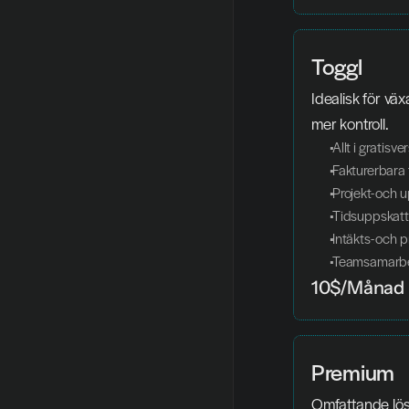
Toggl
Idealisk för vä
mer kontroll.
 Allt i gratisv
 Fakturerbara
 Projekt- och 
 Tidsuppskatt
 Intäkts- och 
 Teamsamarbe
10$/Månad
Premium
Omfattande lösn