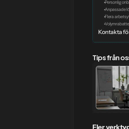
 Personlig o
 Anpassade lö
 Flera arbets
 Volymrabatte
Kontakta för
Tips från os
Fler verkty