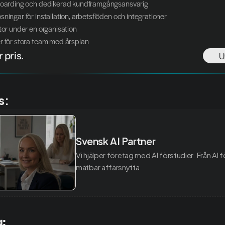
nboarding och dedikerad kundframgångsansvarig
sningar för installation, arbetsflöden och integrationer
ytor under en organisation
r för stora team med årsplan
 pris.
U
s:
Svensk AI Partner
Vi hjälper företag med AI förstudier. Från AI förv
mätbar affärsnytta
g: