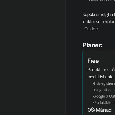
Koppla smidigt in 
insikter som hjälpe
‹ Guidde
Planer:
Free
Perfekt för små
med tidshanter
 Tidsregistre
 Integration 
 Google & Out
 Produktivite
0$/Månad