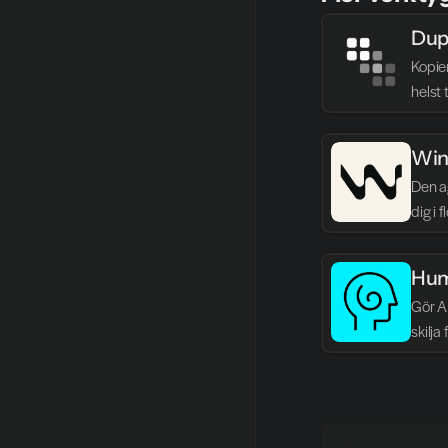
Dup
Kopie
helst 
Win
Den ag
dig i 
Hum
Gör AI
skilja