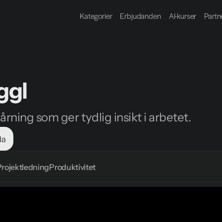
Kategorier
Erbjudanden
AI-kurser
Partn
ggl
årning som ger tydlig insikt i arbetet.
da
Projektledning
Produktivitet