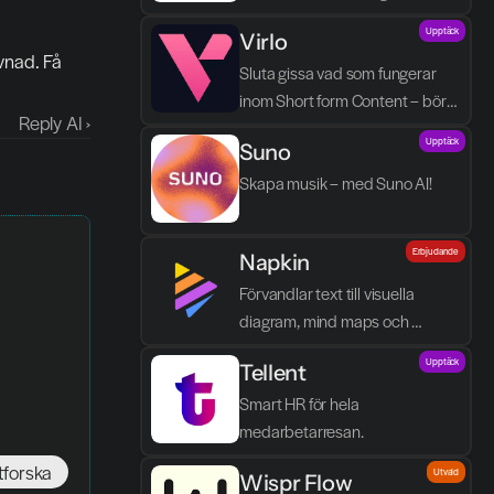
processen blir enklare, tydligare 
Upptäck
Virlo
och mindre tidskrävande.
nad. Få 
Sluta gissa vad som fungerar 
inom Short form Content – börja 
Reply AI ›
spåra det.
Upptäck
Suno
Skapa musik – med Suno AI!
Erbjudande
Napkin
Förvandlar text till visuella 
diagram, mind maps och 
infographics på några sekunder.
Upptäck
Tellent
Smart HR för hela 
medarbetarresan.
tforska
Utvald
Wispr Flow