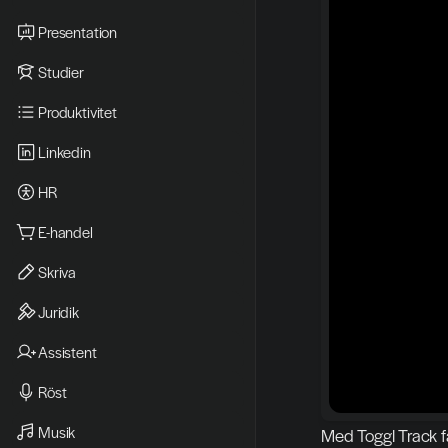
Presentation
Studier
Produktivitet
Linkedin
HR
E-handel
Skriva
Juridik
Assistent
Röst
Musik
Med Toggl Track få