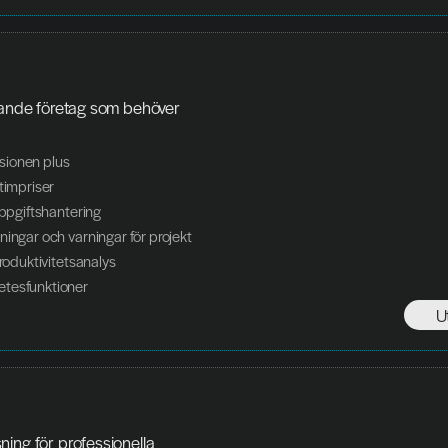
xande företag som behöver 
ersionen plus
 timpriser
uppgiftshantering
ningar och varningar för projekt
produktivitetsanalys
tesfunktioner
U
ing för professionella 