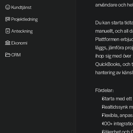
användare och hela
Kundtjänst
Projektledning
Du kan starta tidta
manuellt, och all 
Anteckning
Plattformen erbjud
Ekonomi
läggs, jämföra pro
CRM
ihop sig med över 
QuickBooks, och t
hantering av känsl
Fördelar:
Starta med ett k
Realtidssynk 
Flexibla, anpa
100+ integrati
Säkerhet och G