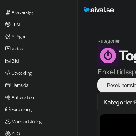
Alla verktyg
LLM
AI Agent
Kategorier
Video 
To
Bild
Enkel tidssp
Utveckling
Besök hemsi
Hemsida
Automation
Kategorier:
Försäljning
Marknadsföring
SEO