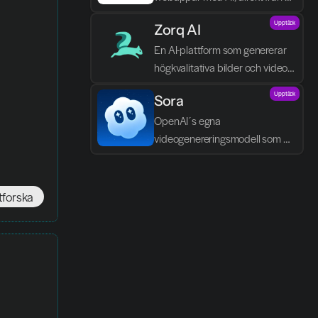
textbeskrivningar.
Upptäck
Zorq AI 
En AI-plattform som genererar 
högkvalitativa bilder och videor 
direkt från text och idéer.
Upptäck
Sora
OpenAI´s egna 
videogenereringsmodell som 
skapar realistiska scener, dialog 
och ljud direkt från text.
tforska