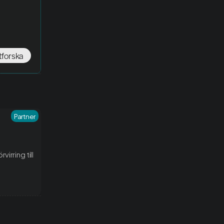
tforska
Partner
irring till 