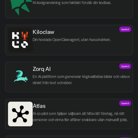
AI-kodgranskning som faktiskt förstår din kodbas.
Upptäck
Kiloclaw
Din hostade OpenClaw-agent, utan huvudvärken.
Upptäck
Zorq AI 
En AI-plattform som genererar högkvalitativa bilder och videor 
direkt från text och idéer.
Upptäck
Atlas
AI-co-pilot som hjälper säljteam att hitta rätt företag, nå rätt 
personer och vinna fler affärer snabbare utan manuellt jobb.