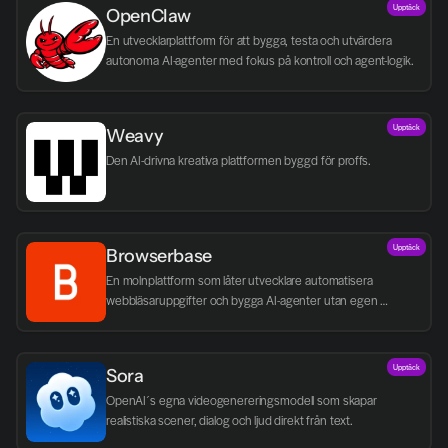
Upptäck
OpenClaw
En utvecklarplattform för att bygga, testa och utvärdera 
autonoma AI-agenter med fokus på kontroll och agent-logik.
Upptäck
Weavy
Den AI-drivna kreativa plattformen byggd för proffs.
Upptäck
Browserbase
En molnplattform som låter utvecklare automatisera 
webbläsaruppgifter och bygga AI-agenter utan egen 
infrastruktur.
Upptäck
Sora
OpenAI´s egna videogenereringsmodell som skapar 
realistiska scener, dialog och ljud direkt från text.