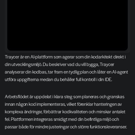
Traycer är en AI-plattform som agerar som din kodarkitekt direkt i 
din utvecklingsmiljö. Du beskriver vad du vill bygga, Traycer 
analyserar din kodbas, tar fram en tydlig plan och låter en AI-agent 
utföra uppgifterna medan du behåller full kontroll i din IDE.
Arbetsflödet är uppdelat i klara steg som planeras och granskas 
innan någon kod implementeras, vilket förenklar hanteringen av 
komplexa ändringar, förbättrar kodkvaliteten och minskar antalet 
fel. Plattformen integreras smidigt med din befintliga miljö och 
passar både för mindre justeringar och större funktionsleveranser.