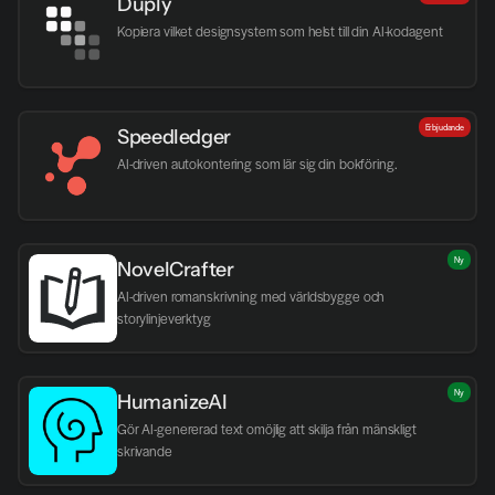
Duply
Kopiera vilket designsystem som helst till din AI-kodagent
Erbjudande
Speedledger
AI-driven autokontering som lär sig din bokföring.
Ny
NovelCrafter
AI-driven romanskrivning med världsbygge och 
storylinjeverktyg
Ny
HumanizeAI
Gör AI-genererad text omöjlig att skilja från mänskligt 
skrivande