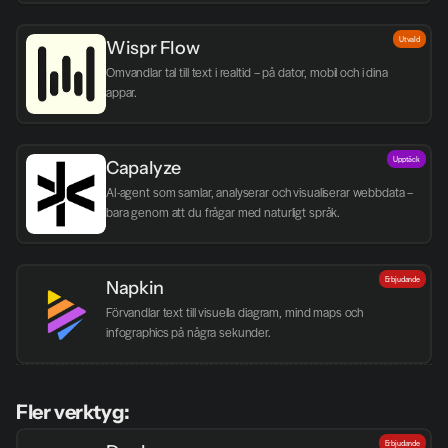
Utvald
Wispr Flow
Omvandlar tal till text i realtid – på dator, mobil och i dina 
appar.
Upptäck
Capalyze
AI-agent som samlar, analyserar och visualiserar webbdata – 
bara genom att du frågar med naturligt språk.
Erbjudande
Napkin
Förvandlar text till visuella diagram, mind maps och 
infographics på några sekunder.
Fler verktyg:
Erbjudande