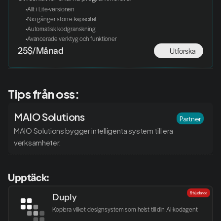
 Allt i Lite-versionen
 Nio gånger större kapacitet
 Automatisk kodgranskning
 Avancerade verktyg och funktioner
Utforska
25$/Månad
Tips från oss:
MAIO Solutions
Partner
MAIO Solutions bygger intelligenta system till era 
verksamheter.
Upptäck:
Erbjudande
Duply
Kopiera vilket designsystem som helst till din AI-kodagent