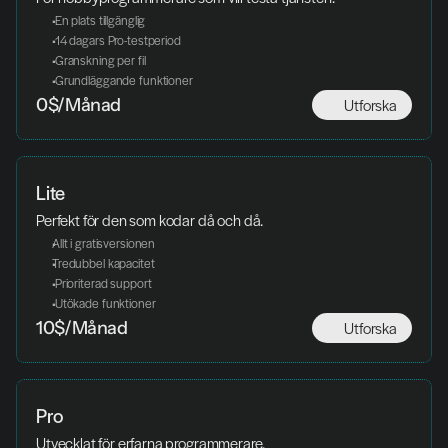
 En plats tillgänglig
 14 dagars Pro-testperiod
 Granskning per fil
 Grundläggande funktioner
Utforska
0$/Månad
Lite
Perfekt för den som kodar då och då.
Allt i gratisversionen
Tredubbel kapacitet
 Prioriterad support
 Utökade funktioner
Utforska
10$/Månad
Pro
Utvecklat för erfarna programmerare.