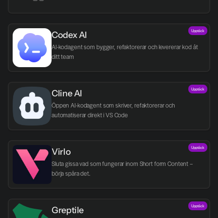
Upptäck
Codex AI
AI-kodagent som bygger, refaktorerar och levererar kod åt 
ditt team
Upptäck
Cline AI
Öppen AI-kodagent som skriver, refaktorerar och 
automatiserar direkt i VS Code
Upptäck
Virlo
Sluta gissa vad som fungerar inom Short form Content – 
börja spåra det.
Upptäck
Greptile 