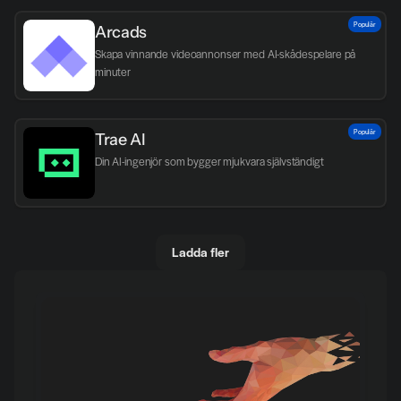
Populär
Arcads
Skapa vinnande videoannonser med AI-skådespelare på 
minuter
Populär
Trae AI
Din AI-ingenjör som bygger mjukvara självständigt
Ladda fler