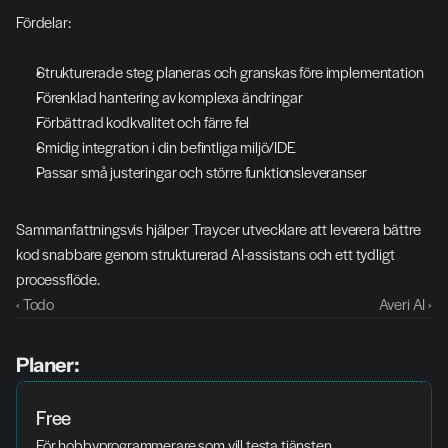
Fördelar:
Strukturerade steg planeras och granskas före implementation
Förenklad hantering av komplexa ändringar
Förbättrad kodkvalitet och färre fel
Smidig integration i din befintliga miljö/IDE
Passar små justeringar och större funktionsleveranser
Sammanfattningsvis hjälper Traycer utvecklare att leverera bättre 
kod snabbare genom strukturerad AI-assistans och ett tydligt 
processflöde.
‹ Todo
Averi AI ›
Planer:
Free
För hobbyprogrammerare som vill testa tjänsten.