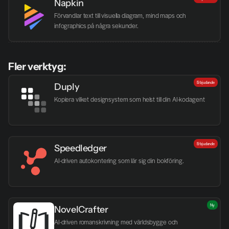
Napkin
Förvandlar text till visuella diagram, mind maps och 
infographics på några sekunder.
Fler verktyg:
Erbjudande
Duply
Kopiera vilket designsystem som helst till din AI-kodagent
Erbjudande
Speedledger
AI-driven autokontering som lär sig din bokföring.
Ny
NovelCrafter
AI-driven romanskrivning med världsbygge och 