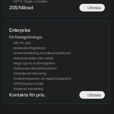
 GPT 5, Claude 4 modeller
Utforska
20$/Månad
Enterprise
För företagslösningar. 
 Allt i Pro, plus
Anpassade integrationer
 Användarhantering och rollbaserad åtkomst
 Avancerad analys efter samtal
 Single sign-on & IDP-integration
 Avancerade säkerhetsfunktioner
 Centraliserad fakturering
 Användningsanalys och rapporteringspanel
 GPT-Enterprise modell
 Anpassad onboarding
Utforska
Kontakta för pris. 