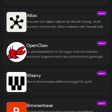
Upptäck
Atlas
AI-co-pilot som hjälper säljteam att hitta rätt företag, nå rätt 
personer och vinna fler affärer snabbare utan manuellt jobb.
Upptäck
OpenClaw
En utvecklarplattform för att bygga, testa och utvärdera 
autonoma AI-agenter med fokus på kontroll och agent-logik.
Upptäck
Weavy
Den AI-drivna kreativa plattformen byggd för proffs.
Upptäck
Browserbase
En molnplattform som låter utvecklare automatisera 