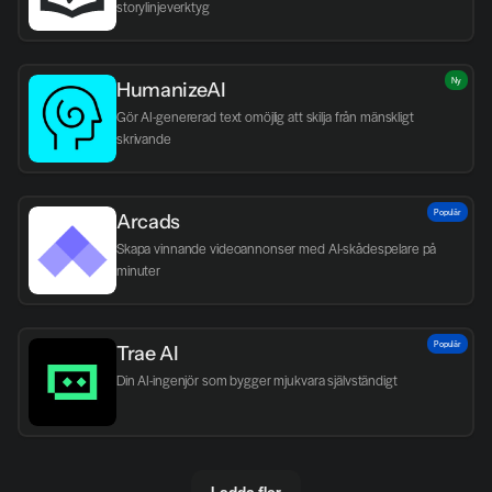
storylinjeverktyg
Ny
HumanizeAI
Gör AI-genererad text omöjlig att skilja från mänskligt 
skrivande
Populär
Arcads
Skapa vinnande videoannonser med AI-skådespelare på 
minuter
Populär
Trae AI
Din AI-ingenjör som bygger mjukvara självständigt
Ladda fler