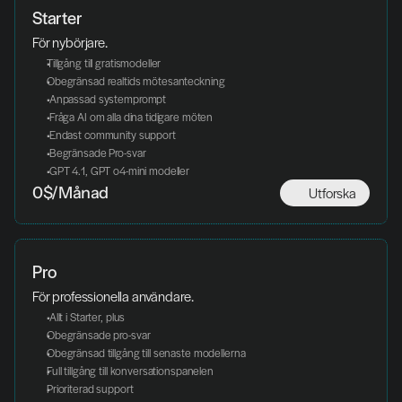
Starter
För nybörjare. 
Tillgång till gratismodeller
Obegränsad realtids mötesanteckning
 Anpassad systemprompt
 Fråga AI om alla dina tidigare möten
 Endast community support
 Begränsade Pro-svar
 GPT 4.1, GPT o4-mini modeller
Utforska
0$/Månad
Pro
För professionella användare. 
 Allt i Starter, plus
Obegränsade pro-svar
Obegränsad tillgång till senaste modellerna
Full tillgång till konversationspanelen
Prioriterad support