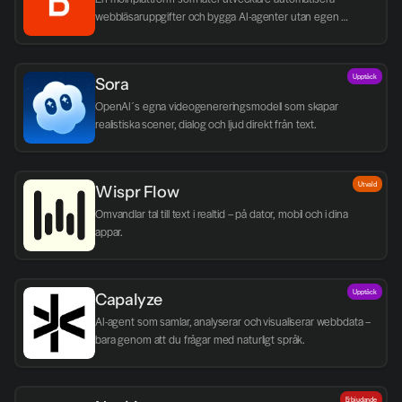
webbläsaruppgifter och bygga AI-agenter utan egen 
infrastruktur.
Upptäck
Sora
OpenAI´s egna videogenereringsmodell som skapar 
realistiska scener, dialog och ljud direkt från text.
Utvald
Wispr Flow
Omvandlar tal till text i realtid – på dator, mobil och i dina 
appar.
Upptäck
Capalyze
AI-agent som samlar, analyserar och visualiserar webbdata – 
bara genom att du frågar med naturligt språk.
Erbjudande