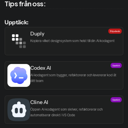
Tips från oss:
Upptäck:
Erbjudande
Duply
Kopiera vilket designsystem som helst till din AI-kodagent
Upptäck
Codex AI
AI-kodagent som bygger, refaktorerar och levererar kod åt 
ditt team
Upptäck
Cline AI
Öppen AI-kodagent som skriver, refaktorerar och 
automatiserar direkt i VS Code