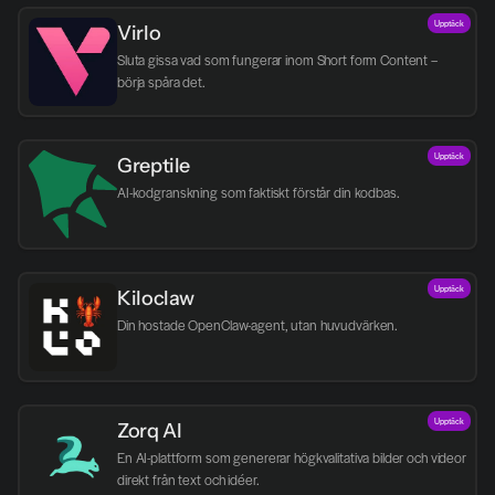
Upptäck
Virlo
Sluta gissa vad som fungerar inom Short form Content – 
börja spåra det.
Upptäck
Greptile 
AI-kodgranskning som faktiskt förstår din kodbas.
Upptäck
Kiloclaw
Din hostade OpenClaw-agent, utan huvudvärken.
Upptäck
Zorq AI 
En AI-plattform som genererar högkvalitativa bilder och videor 
direkt från text och idéer.