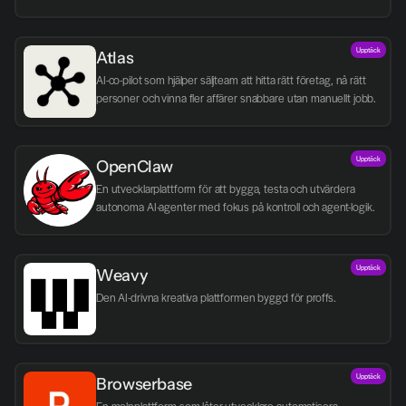
Upptäck
Atlas
AI-co-pilot som hjälper säljteam att hitta rätt företag, nå rätt 
personer och vinna fler affärer snabbare utan manuellt jobb.
Upptäck
OpenClaw
En utvecklarplattform för att bygga, testa och utvärdera 
autonoma AI-agenter med fokus på kontroll och agent-logik.
Upptäck
Weavy
Den AI-drivna kreativa plattformen byggd för proffs.
Upptäck
Browserbase