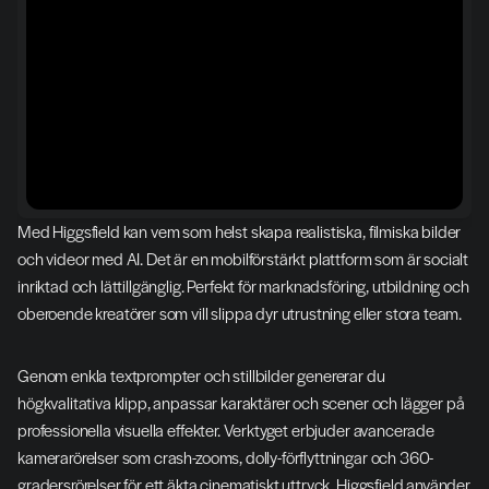
Med Higgsfield kan vem som helst skapa realistiska, filmiska bilder 
och videor med AI. Det är en mobilförstärkt plattform som är socialt 
inriktad och lättillgänglig. Perfekt för marknadsföring, utbildning och 
oberoende kreatörer som vill slippa dyr utrustning eller stora team.
Genom enkla textprompter och stillbilder genererar du 
högkvalitativa klipp, anpassar karaktärer och scener och lägger på 
professionella visuella effekter. Verktyget erbjuder avancerade 
kamerarörelser som crash-zooms, dolly-förflyttningar och 360-
gradersrörelser för ett äkta cinematiskt uttryck. Higgsfield använder 