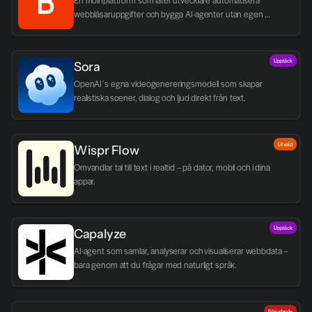
En molnplattform som låter utvecklare automatisera 
webbläsaruppgifter och bygga AI-agenter utan egen 
infrastruktur.
Upptäck
Sora
OpenAI´s egna videogenereringsmodell som skapar 
realistiska scener, dialog och ljud direkt från text.
Utvald
Wispr Flow
Omvandlar tal till text i realtid – på dator, mobil och i dina 
appar.
Upptäck
Capalyze
AI-agent som samlar, analyserar och visualiserar webbdata – 
bara genom att du frågar med naturligt språk.
Erbjudande