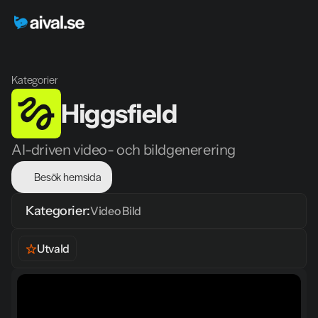
Kategorier
Higgsfield
AI-driven video- och bildgenerering
Besök hemsida
Kategorier:
Video 
Bild
Utvald