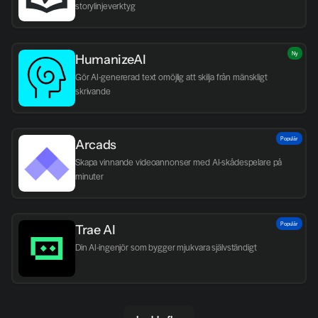
storylinjeverktyg
Ny
HumanizeAI
Gör AI-genererad text omöjlig att skilja från mänskligt 
skrivande
Populär
Arcads
Skapa vinnande videoannonser med AI-skådespelare på 
minuter
Populär
Trae AI
Din AI-ingenjör som bygger mjukvara självständigt