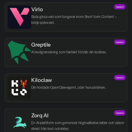
Upptäck
Virlo
Sluta gissa vad som fungerar inom Short form Content – 
börja spåra det.
Upptäck
Greptile 
AI-kodgranskning som faktiskt förstår din kodbas.
Upptäck
Kiloclaw
Din hostade OpenClaw-agent, utan huvudvärken.
Upptäck
Zorq AI 
En AI-plattform som genererar högkvalitativa bilder och videor 
direkt från text och idéer.