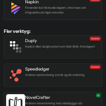
Napkin
Förvandlar text till visuella diagram, mind maps och 
infographics på några sekunder.
Fler verktyg:
Erbjudande
Duply
Kopiera vilket designsystem som helst till din AI-kodagent
Erbjudande
Speedledger
AI-driven autokontering som lär sig din bokföring.
Ny
NovelCrafter
AI-driven romanskrivning med världsbygge och 