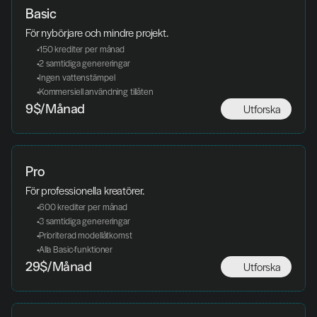
Basic
För nybörjare och mindre projekt.
 150 krediter per månad
 2 samtidiga genereringar
 Ingen vattenstämpel
 Kommersiell användning tillåten
Utforska
9$/Månad
Pro
För professionella kreatörer. 
 600 krediter per månad
 3 samtidiga genereringar
 Prioriterad modellåtkomst
 Alla Basic-funktioner
Utforska
29$/Månad