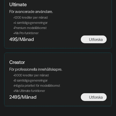
Ultimate
För avancerade användare.
 1200 krediter per månad
 4 samtidiga genereringar
 Premium modellåtkomst
 Alla Pro-funktioner
Utforska
49$/Månad
Creator
För professionella innehållskapre.
 6000 krediter per månad
 8 samtidiga genereringar
 Högsta prioritet för modellåtkomst
 Alla Ultimate-funktioner
Utforska
249$/Månad