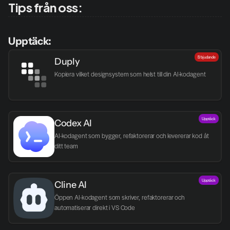
Tips från oss:
Upptäck:
Erbjudande
Duply
Kopiera vilket designsystem som helst till din AI-kodagent
Upptäck
Codex AI
AI-kodagent som bygger, refaktorerar och levererar kod åt 
ditt team
Upptäck
Cline AI
Öppen AI-kodagent som skriver, refaktorerar och 
automatiserar direkt i VS Code