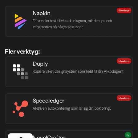
Erbjudande
Napkin
Förvandlar text till visuella diagram, mind maps och 
infographics på några sekunder.
Fler verktyg:
Erbjudande
Duply
Kopiera vilket designsystem som helst till din AI-kodagent
Erbjudande
Speedledger
AI-driven autokontering som lär sig din bokföring.
Ny
NovelCrafter