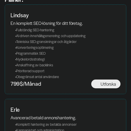
Lindsay
En komplett SEO-lösning för ditt företag.
 Fullständig SEO-hantering
 AI-driven innehållsgenerering och uppdatering
 Tekniska SEO-granskningar och åtgärder
 Konverteringsoptimering
 Programmatisk SEO
 Nyckelordsstrategi
 Anskaffning av backlinks
 Prioriterad support
 Obegränsat antal användare
Utforska
799$/Månad
Erle
Avancerad betald annonshantering.
 Komplett hantering av betalda annonser
 Kampanjstart och administration