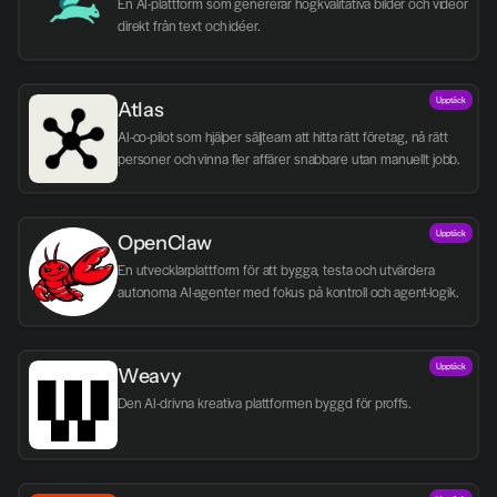
En AI-plattform som genererar högkvalitativa bilder och videor 
direkt från text och idéer.
Upptäck
Atlas
AI-co-pilot som hjälper säljteam att hitta rätt företag, nå rätt 
personer och vinna fler affärer snabbare utan manuellt jobb.
Upptäck
OpenClaw
En utvecklarplattform för att bygga, testa och utvärdera 
autonoma AI-agenter med fokus på kontroll och agent-logik.
Upptäck
Weavy
Den AI-drivna kreativa plattformen byggd för proffs.