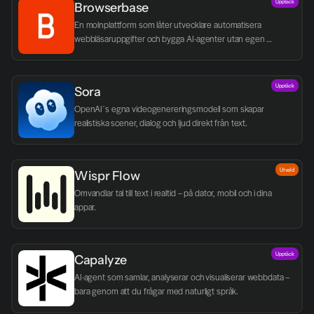
Upptäck
Browserbase
En molnplattform som låter utvecklare automatisera 
webbläsaruppgifter och bygga AI-agenter utan egen 
infrastruktur.
Upptäck
Sora
OpenAI´s egna videogenereringsmodell som skapar 
realistiska scener, dialog och ljud direkt från text.
Utvald
Wispr Flow
Omvandlar tal till text i realtid – på dator, mobil och i dina 
appar.
Upptäck
Capalyze
AI-agent som samlar, analyserar och visualiserar webbdata – 
bara genom att du frågar med naturligt språk.