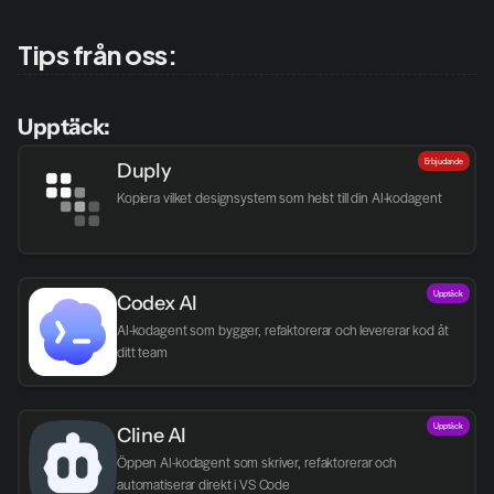
Tips från oss:
Upptäck:
Erbjudande
Duply
Kopiera vilket designsystem som helst till din AI-kodagent
Upptäck
Codex AI
AI-kodagent som bygger, refaktorerar och levererar kod åt 
ditt team
Upptäck
Cline AI
Öppen AI-kodagent som skriver, refaktorerar och 
automatiserar direkt i VS Code