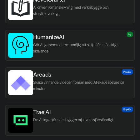
AI-driven romanskrivning med världsbygge och 
storylinjeverktyg
Ny
HumanizeAI
Gör AI-genererad text omöjlig att skilja från mänskligt 
skrivande
Populär
Arcads
Skapa vinnande videoannonser med AI-skådespelare på 
minuter
Populär
Trae AI
Din AI-ingenjör som bygger mjukvara självständigt