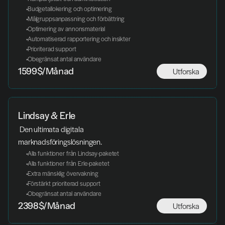
 Budgetallokering och optimering
 Målgruppsanpassning och förbättring
 Optimering av annonsmaterial
 Automatiserad rapportering och insikter
 Prioriterad support
 Obegränsat antal användare
Utforska
1599$/Månad
Lindsay & Erle
 Den ultimata digitala 
marknadsföringslösningen.
 Alla funktioner från Lindsay-paketet
 Alla funktioner från Erle-paketet
 Extra mänsklig övervakning
 Förstärkt prioriterad support
 Obegränsat antal användare
Utforska
2398$/Månad