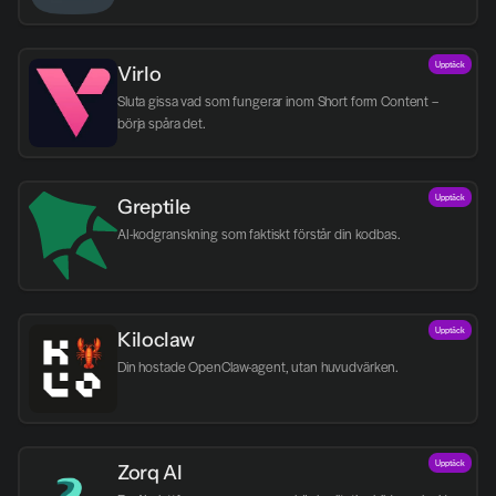
Upptäck
Virlo
Sluta gissa vad som fungerar inom Short form Content – 
börja spåra det.
Upptäck
Greptile 
AI-kodgranskning som faktiskt förstår din kodbas.
Upptäck
Kiloclaw
Din hostade OpenClaw-agent, utan huvudvärken.
Upptäck
Zorq AI 