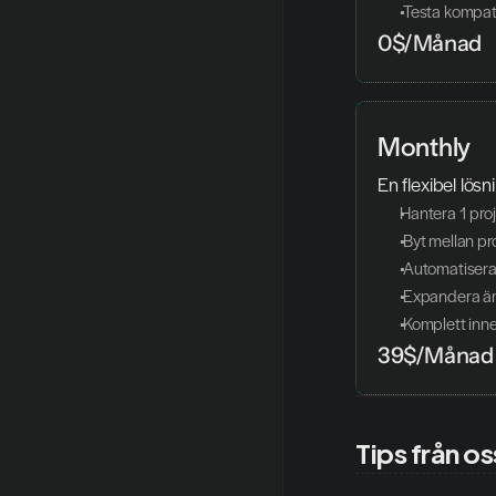
 Testa kompa
0$/Månad
Monthly
En flexibel lösn
Hantera 1 pro
 Byt mellan p
 Automatiser
 Expandera 
 Komplett inn
39$/Månad
Tips från os