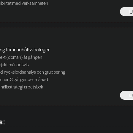
tibilitet med verksamheten
U
ing för innehållsstrateger.
jekt (domän) åt gången
rojekt månadsvis
ad nyckelordsanalys och gruppering
ämnen 3 gånger per månad
ehållsstrategi arbetsbok
U
s: