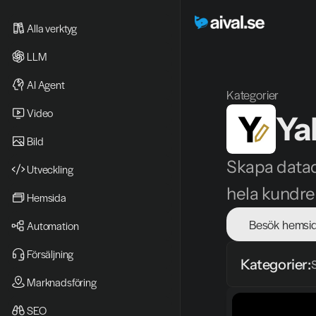
Alla verktyg
LLM
AI Agent
Kategorier
Video 
Ya
Bild
Skapa datadr
Utveckling
hela kundre
Hemsida
Besök hemsi
Automation
Försäljning
Kategorier:
Marknadsföring
SEO