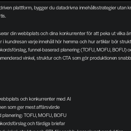
driven plattform, bygger du datadrivna innehållsstrategier utan krå
tis.
erar din webbplats och dina konkurrenter för att peka ut vilka 
r i kundresan varje innehåll hör hemma och hur artiklar bör strukt
ökordsförslag, funnel-baserad planering (TOFU, MOFU, BOFU) oc
menderad vinkel, struktur och CTA som gör produktionen snabb
webbplats och konkurrenter med AI
mnen som ger mest affärsvärde
d planering: TOFU, MOFU, BOFU
kordsförslag och färdiga briefar