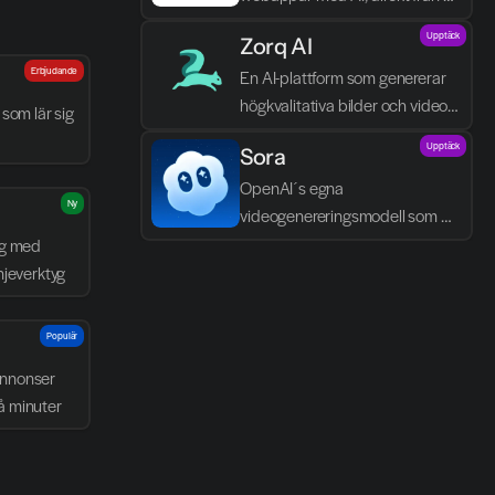
textbeskrivningar.
Upptäck
Zorq AI 
Erbjudande
En AI-plattform som genererar 
högkvalitativa bilder och videor 
som lär sig 
direkt från text och idéer.
Upptäck
Sora
OpenAI´s egna 
Ny
videogenereringsmodell som 
skapar realistiska scener, dialog 
g med 
och ljud direkt från text.
njeverktyg
Populär
nnonser 
å minuter