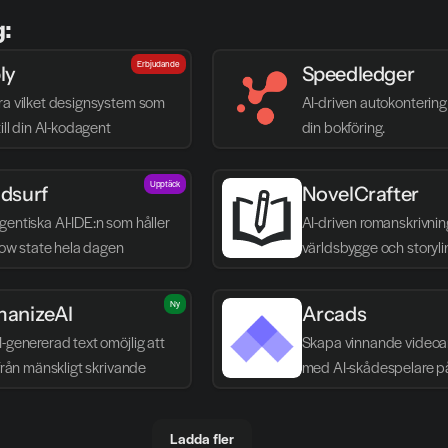
g:
Erbjudande
ly
Speedledger
ra vilket designsystem som 
AI-driven autokontering 
till din AI-kodagent
din bokföring.
Upptäck
dsurf
NovelCrafter
entiska AI-IDE:n som håller 
AI-driven romanskrivnin
flow state hela dagen
världsbygge och storyli
Ny
anizeAI
Arcads
-genererad text omöjlig att 
Skapa vinnande videoa
 från mänskligt skrivande
med AI-skådespelare p
Ladda fler