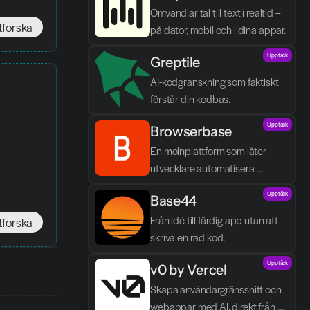
Omvandlar tal till text i realtid – 
tforska
på dator, mobil och i dina appar.
Upptäck
Greptile 
AI-kodgranskning som faktiskt 
förstår din kodbas.
Upptäck
Browserbase
En molnplattform som låter 
utvecklare automatisera 
webbläsaruppgifter och bygga 
Upptäck
Base44
AI-agenter utan egen 
infrastruktur.
Från idé till färdig app utan att 
tforska
skriva en rad kod.
Upptäck
v0 by Vercel
Skapa användargränssnitt och 
webappar med AI, direkt från 