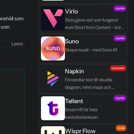
processen blir enklare, tydligare 
Upptäck
Virlo
och mindre tidskrävande.
nnehåll som 
Sluta gissa vad som fungerar 
 som 
inom Short form Content – börja 
spåra det.
Upptäck
Suno
Leexi ›
Skapa musik – med Suno AI!
Erbjudande
Napkin
Förvandlar text till visuella 
diagram, mind maps och 
infographics på några sekunder.
Upptäck
Tellent
Smart HR för hela 
medarbetarresan.
Utvald
Wispr Flow