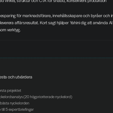
vinkel, struktur och CTA för snabb, konsekvent produktion
besparing för marknadsförare, innehållsskapare och byråer och i
 leverera affärsresultat. Kort sagt hjälper Yahini dig att använda AI
 som verktyg.
testa och utvärdera 
örsta projektet
yckelordsanalys (20 högprioriterade nyckelord)
 bästa nyckelorden
till 5 expertbriefingar