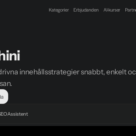
Kategorier
Erbjudanden
AI-kurser
Partn
hini
ivna innehållsstrategier snabbt, enkelt och
san.
da
SEO
Assistent