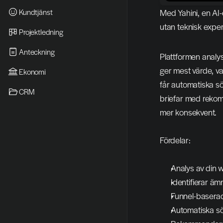
Kundtjänst
Med Yahini, en AI-
utan teknisk exper
Projektledning
Anteckning
Plattformen analys
ger mest värde, va
Ekonomi
får automatiska s
CRM
briefar med rekom
mer konsekvent.
Fördelar:
Analys av din 
Identifierar ä
Funnel-basera
Automatiska sö