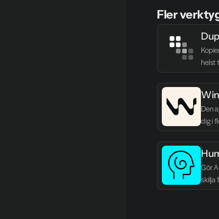
Fler verkty
Dup
Kopie
helst 
Win
Den ag
dig i 
Hum
Gör AI
skilja