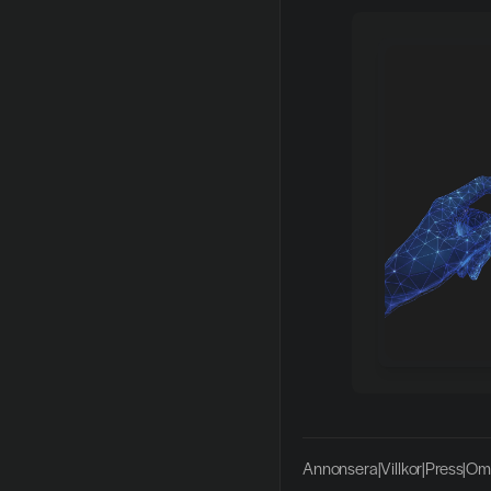
Annonsera
|
Villkor
|
Press
|
Om