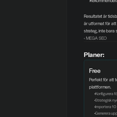
Rekommenderad 
Resultatet är tids
är utformat för att
strateg, inte bara
‹ MEGA SEO
Planer:
Free
Perfekt för att 
plattformen.
 Konfigurera f
 Strategisk n
 Importera 10
 Generera upp 