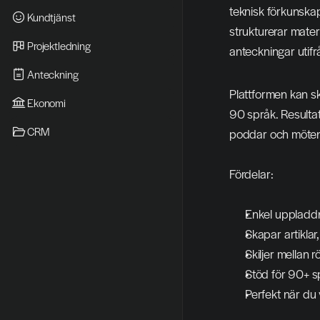
teknisk förkunskap
Kundtjänst
strukturerar mater
Projektledning
anteckningar utifrå
Anteckning
Plattformen kan ski
Ekonomi
90 språk. Resultat
CRM
poddar och möten i
Fördelar:
Enkel uppladdn
Skapar artiklar
Skiljer mellan r
Stöd för 90+ spr
Perfekt när du vi