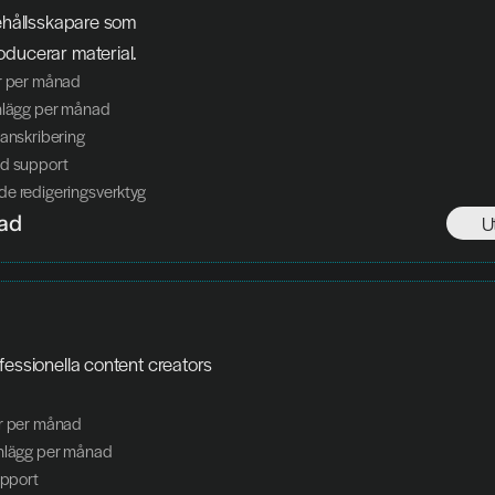
nehållsskapare som 
oducerar material.
er per månad
inlägg per månad
ranskribering
ad support
de redigeringsverktyg
ad
U
fessionella content creators 
er per månad
inlägg per månad
upport