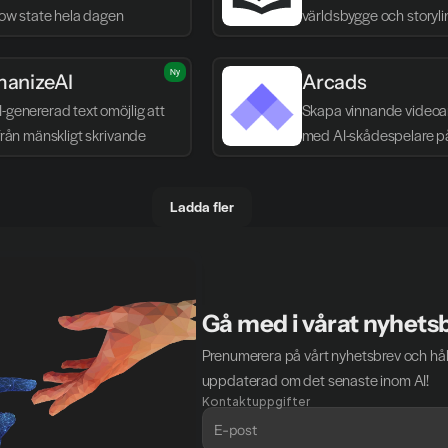
flow state hela dagen
världsbygge och storyli
Ny
anizeAI
Arcads
-genererad text omöjlig att 
Skapa vinnande videoa
 från mänskligt skrivande
med AI-skådespelare p
Ladda fler
Gå med i vårat nyhets
Prenumerera på vårt nyhetsbrev och håll
uppdaterad om det senaste inom AI!
Kontaktuppgifter