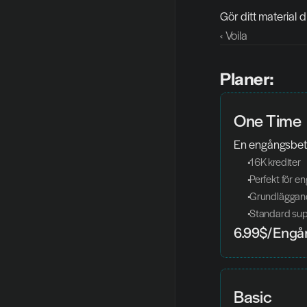
Gör ditt material d
‹ Voila
Planer:
One Time
En engångsbetal
 16K krediter
 Perfekt för 
 Grundläggan
 Standard su
6.99$/Engå
Basic