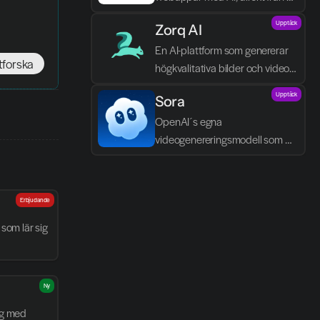
textbeskrivningar.
Upptäck
Zorq AI 
En AI-plattform som genererar 
tforska
högkvalitativa bilder och videor 
direkt från text och idéer.
Upptäck
Sora
OpenAI´s egna 
videogenereringsmodell som 
skapar realistiska scener, dialog 
och ljud direkt från text.
Erbjudande
som lär sig 
Ny
g med 