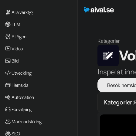
Alla verktyg
LLM
AI Agent
Kategorier
Video 
Vo
Bild
Inspelat inn
Utveckling
Besök hemsi
Hemsida
Automation
Kategorier:
Försäljning
Marknadsföring
SEO