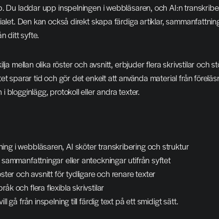
. Du laddar upp inspelningen i webbläsaren, och AI:n transkribe
ialet. Den kan också direkt skapa färdiga artiklar, sammanfattninga
n ditt syfte.
lja mellan olika röster och avsnitt, erbjuder flera skrivstilar och st
et sparar tid och gör det enkelt att använda material från föreläsn
 blogginlägg, protokoll eller andra texter.
ing i webbläsaren, AI sköter transkribering och struktur
, sammanfattningar eller anteckningar utifrån syftet
öster och avsnitt för tydligare och renare texter
åk och flera flexibla skrivstilar
ll gå från inspelning till färdig text på ett smidigt sätt.