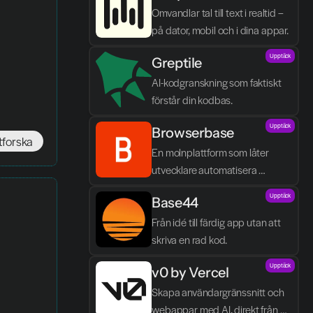
Omvandlar tal till text i realtid – 
på dator, mobil och i dina appar.
Upptäck
Greptile 
AI-kodgranskning som faktiskt 
förstår din kodbas.
Upptäck
Browserbase
tforska
En molnplattform som låter 
utvecklare automatisera 
webbläsaruppgifter och bygga 
Upptäck
Base44
AI-agenter utan egen 
infrastruktur.
Från idé till färdig app utan att 
skriva en rad kod.
Upptäck
v0 by Vercel
Skapa användargränssnitt och 
webappar med AI, direkt från 