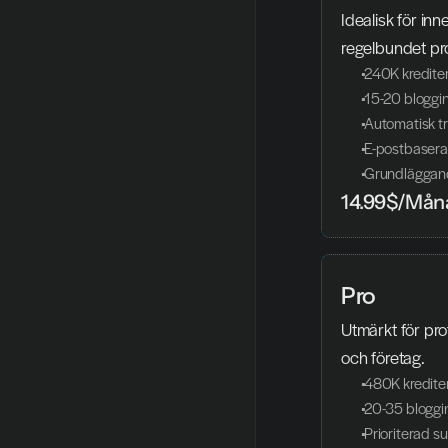
Idealisk för in
regelbundet pr
 240K kredit
 15-20 blogg
 Automatisk t
 E-postbaser
 Grundläggan
14.99$/Mån
Pro
Utmärkt för pro
och företag.
 480K kredit
 20-35 blogg
 Prioriterad s