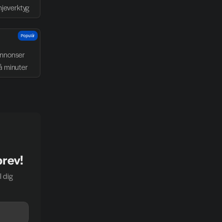
njeverktyg
Populär
nnonser 
å minuter
brev!
 dig 