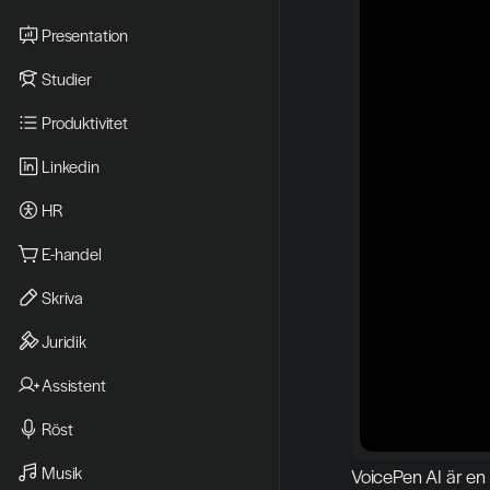
Presentation
Studier
Produktivitet
Linkedin
HR
E-handel
Skriva
Juridik
Assistent
Röst
Musik
VoicePen AI är en e