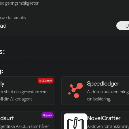
edigeringsmöjligheter
xportalternativ
nad
U
s:
g:
Erbjudande
ly
Speedledger
ra vilket designsystem som 
AI-driven autokontering 
till din AI-kodagent
din bokföring.
Upptäck
dsurf
NovelCrafter
entiska AI-IDE:n som håller 
AI-driven romanskrivnin