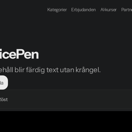
Kategorier
Erbjudanden
AI-kurser
Partn
icePen
ehåll blir färdig text utan krångel.
da
Röst