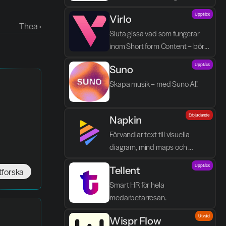
processen blir enklare, tydligare 
Upptäck
Virlo
och mindre tidskrävande.
Thea ›
Sluta gissa vad som fungerar 
inom Short form Content – börja 
spåra det.
Upptäck
Suno
Skapa musik – med Suno AI!
Erbjudande
Napkin
Förvandlar text till visuella 
diagram, mind maps och 
infographics på några sekunder.
Upptäck
Tellent
tforska
Smart HR för hela 
medarbetarresan.
Utvald
Wispr Flow