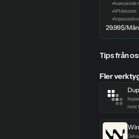
 Avancerade r
 API-åtkomst
 Anpassade e
29.99$/Må
Tips från os
Fler verkty
Dup
Kopie
helst 
Win
Den ag