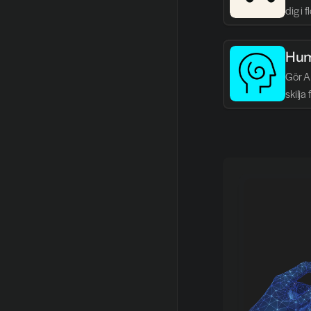
dig i 
Hum
Gör AI
skilja