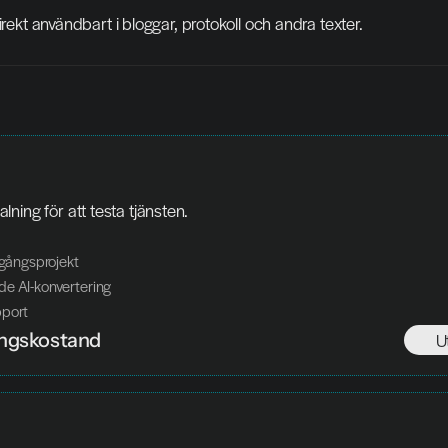
irekt användbart i bloggar, protokoll och andra texter.
ning för att testa tjänsten.
engångsprojekt
de AI-konvertering
pport
ngskostand
U