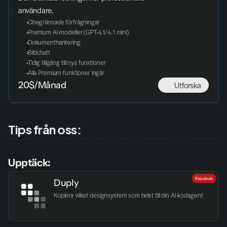
användare.
 Obegränsade förfrågningar
 Premium AI-modeller (GPT-4.1/4.1 mini)
 Dokumenthantering
 Bildchatt
 Tidig tillgång till nya funktioner
 Alla Premium-funktioner ingår
Utforska
20$/Månad
Tips från oss:
Upptäck:
Erbjudande
Duply
Kopiera vilket designsystem som helst till din AI-kodagent