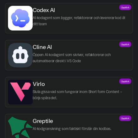
Upptäck
Codex AI
AI-kodagent som bygger, refaktorerar och levererar kod åt 
ditt team
Upptäck
Cline AI
Öppen AI-kodagent som skriver, refaktorerar och 
automatiserar direkt i VS Code
Upptäck
Virlo
Sluta gissa vad som fungerar inom Short form Content – 
börja spåra det.
Upptäck
Greptile 
AI-kodgranskning som faktiskt förstår din kodbas.