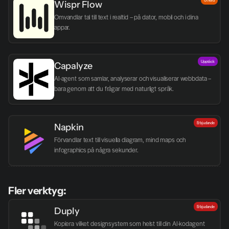
Wispr Flow
Omvandlar tal till text i realtid – på dator, mobil och i dina 
appar.
Upptäck
Capalyze
AI-agent som samlar, analyserar och visualiserar webbdata – 
bara genom att du frågar med naturligt språk.
Erbjudande
Napkin
Förvandlar text till visuella diagram, mind maps och 
infographics på några sekunder.
Fler verktyg:
Erbjudande
Duply
Kopiera vilket designsystem som helst till din AI-kodagent