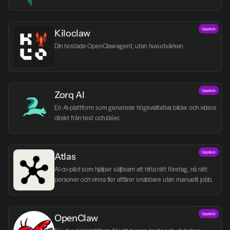
Upptäck
Kiloclaw
Din hostade OpenClaw-agent, utan huvudvärken.
Upptäck
Zorq AI 
En AI-plattform som genererar högkvalitativa bilder och videor 
direkt från text och idéer.
Upptäck
Atlas
AI-co-pilot som hjälper säljteam att hitta rätt företag, nå rätt 
personer och vinna fler affärer snabbare utan manuellt jobb.
Upptäck
OpenClaw