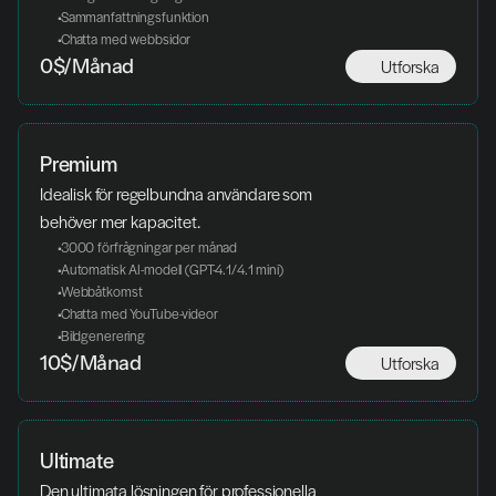
 Sammanfattningsfunktion
 Chatta med webbsidor
Utforska
0$/Månad
Premium
Idealisk för regelbundna användare som 
behöver mer kapacitet.
 3000 förfrågningar per månad
 Automatisk AI-modell (GPT-4.1/4.1 mini)
 Webbåtkomst
 Chatta med YouTube-videor
 Bildgenerering
Utforska
10$/Månad
Ultimate
Den ultimata lösningen för professionella 