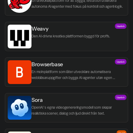
En utvecklarplattform för att bygga, testa och utvärdera 
autonoma AI-agenter med fokus på kontroll och agent-logik.
Upptäck
Weavy
Den AI-drivna kreativa plattformen byggd för proffs.
Upptäck
Browserbase
En molnplattform som låter utvecklare automatisera 
webbläsaruppgifter och bygga AI-agenter utan egen 
infrastruktur.
Upptäck
Sora
OpenAI´s egna videogenereringsmodell som skapar 
realistiska scener, dialog och ljud direkt från text.
Utvald