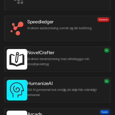
Erbjudande
Speedledger
AI-driven autokontering som lär sig din bokföring.
Ny
NovelCrafter
AI-driven romanskrivning med världsbygge och 
storylinjeverktyg
Ny
HumanizeAI
Gör AI-genererad text omöjlig att skilja från mänskligt 
skrivande
Populär
Arcads