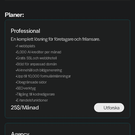
Planer:
Professional
En komplett lösning för företagare och frilansare.
 1 webbplats
 5,000 AI-krediter per månad
 Gratis SSL och webbhotell
 Stöd för anpassad domän
 AI-innehåll och bildgenerering
 Upp till 10,000 formulärinlämningar
 Obegränsade sidor
 SEO-verktyg
 Tillgång till kodredigerare
 E-handelsfunktioner
Utforska
25$/Månad
Agency