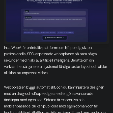
InstaWebAI är en intuitiv plattform som hjälper dig skapa 
professionella, SEO‑anpassade webbplatser på bara några 
sekunder med hjälp av artificiell intelligens. Berätta om din 
verksamhet så genererar systemet färdiga texter, layout och bilder, 
allt klart att anpassas vidare.
Webbplatsen byggs automatiskt, och du kan finjustera designen 
med en drag‑och‑släpp‑redigerare eller göra avancerade 
ändringar med egen kod. Sidorna är responsiva och 
mobilanpassade; du kan publicera med egen domän och får 
hosting på köpet. Plattformen hjälper även till med prestanda och 