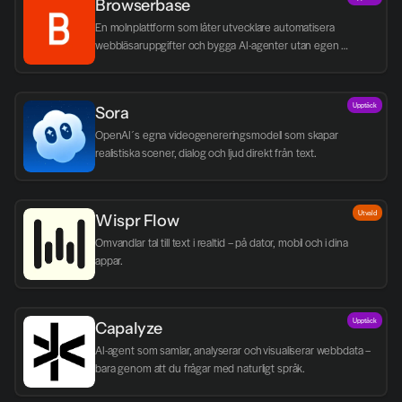
Browserbase
En molnplattform som låter utvecklare automatisera 
webbläsaruppgifter och bygga AI-agenter utan egen 
infrastruktur.
Upptäck
Sora
OpenAI´s egna videogenereringsmodell som skapar 
realistiska scener, dialog och ljud direkt från text.
Utvald
Wispr Flow
Omvandlar tal till text i realtid – på dator, mobil och i dina 
appar.
Upptäck
Capalyze
AI-agent som samlar, analyserar och visualiserar webbdata – 
bara genom att du frågar med naturligt språk.