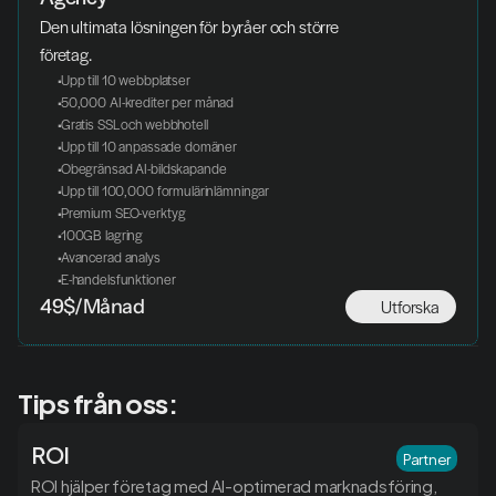
Den ultimata lösningen för byråer och större 
företag.
 Upp till 10 webbplatser
 50,000 AI-krediter per månad
 Gratis SSL och webbhotell
 Upp till 10 anpassade domäner
 Obegränsad AI-bildskapande
 Upp till 100,000 formulärinlämningar
 Premium SEO-verktyg
 100GB lagring
 Avancerad analys
 E-handelsfunktioner
Utforska
49$/Månad
Tips från oss:
ROI
Partner
ROI hjälper företag med AI-optimerad marknadsföring, 