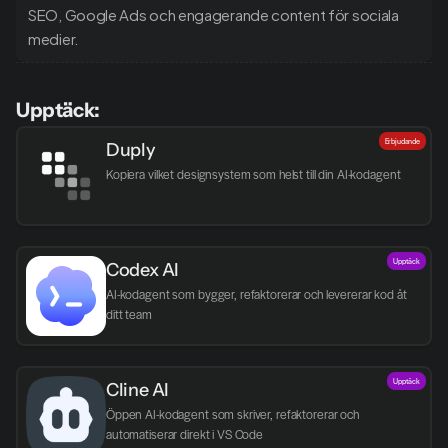
SEO, Google Ads och engagerande content för sociala 
medier.
Upptäck:
Erbjudande
Duply
Kopiera vilket designsystem som helst till din AI-kodagent
Upptäck
Codex AI
AI-kodagent som bygger, refaktorerar och levererar kod åt 
ditt team
Upptäck
Cline AI
Öppen AI-kodagent som skriver, refaktorerar och 
automatiserar direkt i VS Code