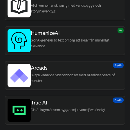
AI-driven romanskrivning med världsbygge och 
storylinjeverktyg
Ny
HumanizeAI
Gör AI-genererad text omöjlig att skilja från mänskligt 
skrivande
Populär
Arcads
Skapa vinnande videoannonser med AI-skådespelare på 
minuter
Populär
Trae AI
Din AI-ingenjör som bygger mjukvara självständigt