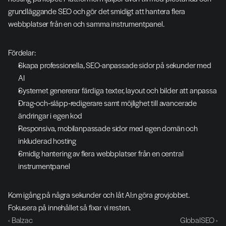
grundläggande SEO och gör det smidigt att hantera flera 
webbplatser från en och samma instrumentpanel.
Fördelar:
Skapa professionella, SEO-anpassade sidor på sekunder med 
AI
Systemet genererar färdiga texter, layout och bilder att anpassa
Drag‑och‑släpp‑redigerare samt möjlighet till avancerade 
ändringar i egen kod
Responsiva, mobilanpassade sidor med egen domän och 
inkluderad hosting
Smidig hantering av flera webbplatser från en central 
instrumentpanel
Kom igång på några sekunder och låt AI:n göra grovjobbet. 
Fokusera på innehållet så fixar vi resten.
‹ Balzac
GlobalSEO ›