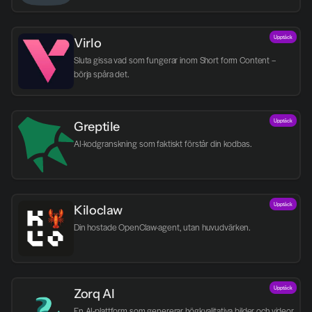
Upptäck
Virlo
Sluta gissa vad som fungerar inom Short form Content – 
börja spåra det.
Upptäck
Greptile 
AI-kodgranskning som faktiskt förstår din kodbas.
Upptäck
Kiloclaw
Din hostade OpenClaw-agent, utan huvudvärken.
Upptäck
Zorq AI 
En AI-plattform som genererar högkvalitativa bilder och videor 