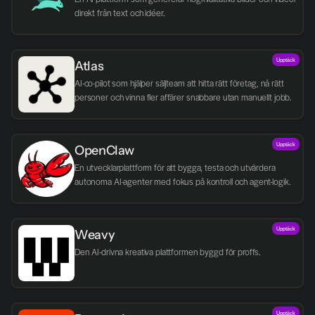
direkt från text och idéer.
Upptäck
Atlas
AI-co-pilot som hjälper säljteam att hitta rätt företag, nå rätt 
personer och vinna fler affärer snabbare utan manuellt jobb.
Upptäck
OpenClaw
En utvecklarplattform för att bygga, testa och utvärdera 
autonoma AI-agenter med fokus på kontroll och agent-logik.
Upptäck
Weavy
Den AI-drivna kreativa plattformen byggd för proffs.
Upptäck