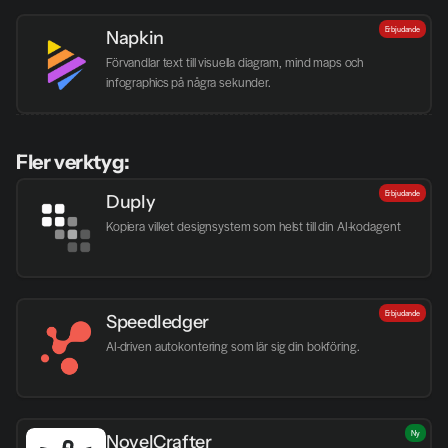
Erbjudande
Napkin
Förvandlar text till visuella diagram, mind maps och 
infographics på några sekunder.
Fler verktyg:
Erbjudande
Duply
Kopiera vilket designsystem som helst till din AI-kodagent
Erbjudande
Speedledger
AI-driven autokontering som lär sig din bokföring.
Ny
NovelCrafter