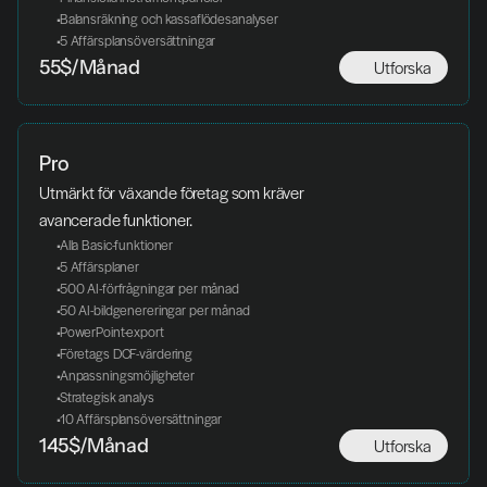
 Balansräkning och kassaflödesanalyser
 5 Affärsplansöversättningar
Utforska
55$/Månad
Pro
Utmärkt för växande företag som kräver 
avancerade funktioner.
 Alla Basic-funktioner
 5 Affärsplaner
 500 AI-förfrågningar per månad
 50 AI-bildgenereringar per månad
 PowerPoint-export
 Företags DCF-värdering
 Anpassningsmöjligheter
 Strategisk analys
 10 Affärsplansöversättningar
Utforska
145$/Månad