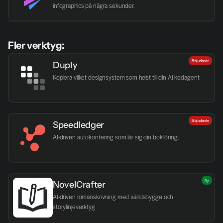
infographics på några sekunder.
Fler verktyg:
Erbjudande
Duply
Kopiera vilket designsystem som helst till din AI-kodagent
Erbjudande
Speedledger
AI-driven autokontering som lär sig din bokföring.
Ny
NovelCrafter
AI-driven romanskrivning med världsbygge och 
storylinjeverktyg