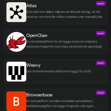
Upptäck
Atlas
AI-co-pilot som hjälper säljteam att hitta rätt företag, nå rätt 
personer och vinna fler affärer snabbare utan manuellt jobb.
Upptäck
OpenClaw
En utvecklarplattform för att bygga, testa och utvärdera 
autonoma AI-agenter med fokus på kontroll och agent-logik.
Upptäck
Weavy
Den AI-drivna kreativa plattformen byggd för proffs.
Upptäck
Browserbase
En molnplattform som låter utvecklare automatisera 
webbläsaruppgifter och bygga AI-agenter utan egen 
infrastruktur.