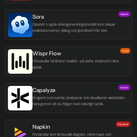
Upptäck
Sora
OpenAI´s egna videogenereringsmodell som skapar 
realistiska scener, dialog och ljud direkt från text.
Utvald
Wispr Flow
Omvandlar tal till text i realtid – på dator, mobil och i dina 
appar.
Upptäck
Capalyze
AI-agent som samlar, analyserar och visualiserar webbdata – 
bara genom att du frågar med naturligt språk.
Erbjudande
Napkin
Förvandlar text till visuella diagram, mind maps och 