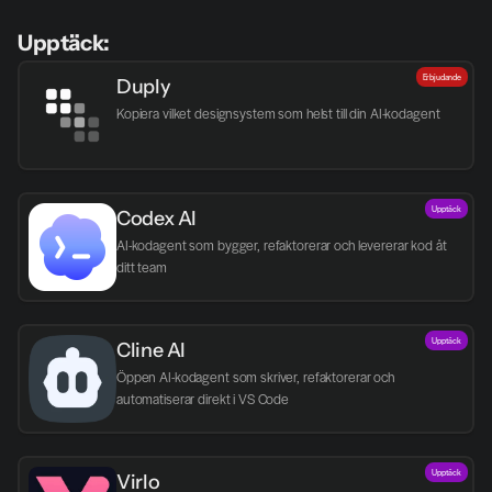
Upptäck:
Erbjudande
Duply
Kopiera vilket designsystem som helst till din AI-kodagent
Upptäck
Codex AI
AI-kodagent som bygger, refaktorerar och levererar kod åt 
ditt team
Upptäck
Cline AI
Öppen AI-kodagent som skriver, refaktorerar och 
automatiserar direkt i VS Code
Upptäck
Virlo