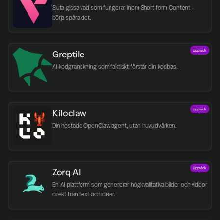
Sluta gissa vad som fungerar inom Short form Content – 
börja spåra det.
Upptäck
Greptile 
AI-kodgranskning som faktiskt förstår din kodbas.
Upptäck
Kiloclaw
Din hostade OpenClaw-agent, utan huvudvärken.
Upptäck
Zorq AI 
En AI-plattform som genererar högkvalitativa bilder och videor 
direkt från text och idéer.