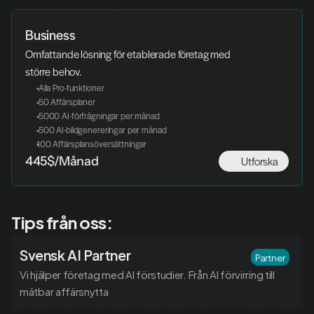
Business
Omfattande lösning för etablerade företag med 
större behov.
 Alla Pro-funktioner
 50 Affärsplaner
 5000 AI-förfrågningar per månad
 500 AI-bildgenereringar per månad
100 Affärsplansöversättningar
Utforska
445$/Månad
Tips från oss:
Svensk AI Partner
Partner
Vi hjälper företag med AI förstudier. Från AI förvirring till 
mätbar affärsnytta