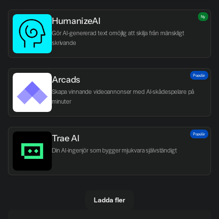
Ny
HumanizeAI
Gör AI-genererad text omöjlig att skilja från mänskligt 
skrivande
Populär
Arcads
Skapa vinnande videoannonser med AI-skådespelare på 
minuter
Populär
Trae AI
Din AI-ingenjör som bygger mjukvara självständigt
Ladda fler