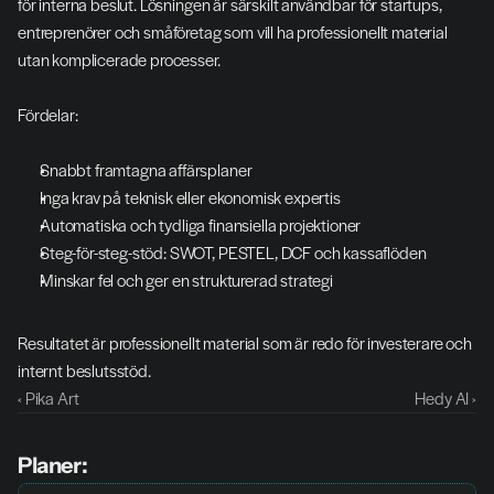
för interna beslut. Lösningen är särskilt användbar för startups, 
entreprenörer och småföretag som vill ha professionellt material 
utan komplicerade processer.
Fördelar:
Snabbt framtagna affärsplaner
Inga krav på teknisk eller ekonomisk expertis
Automatiska och tydliga finansiella projektioner
Steg-för-steg-stöd: SWOT, PESTEL, DCF och kassaflöden
Minskar fel och ger en strukturerad strategi
Resultatet är professionellt material som är redo för investerare och 
internt beslutsstöd.
‹ Pika Art
Hedy AI ›
Planer: